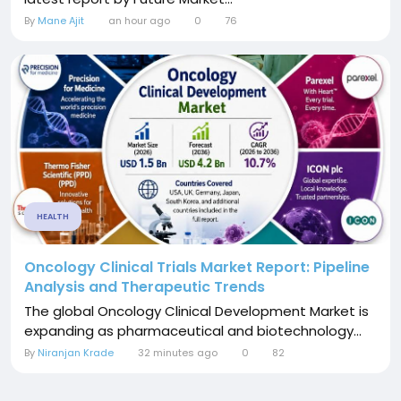
By
Mane Ajit
an hour ago
0
76
HEALTH
Oncology Clinical Trials Market Report: Pipeline
Analysis and Therapeutic Trends
The global Oncology Clinical Development Market is
expanding as pharmaceutical and biotechnology...
By
Niranjan Krade
32 minutes ago
0
82