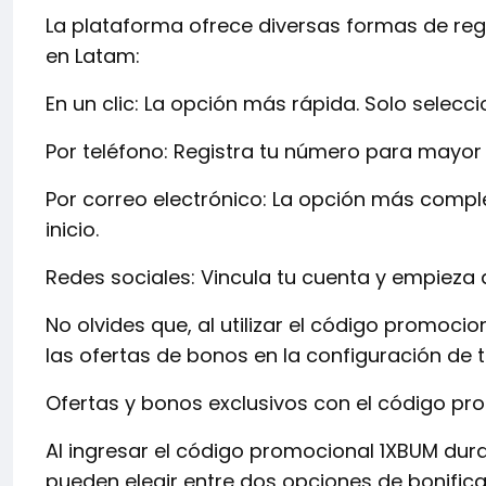
La plataforma ofrece diversas formas de re
en Latam:
En un clic: La opción más rápida. Solo selec
Por teléfono: Registra tu número para mayor
Por correo electrónico: La opción más compl
inicio.
Redes sociales: Vincula tu cuenta y empieza a
No olvides que, al utilizar el código promoci
las ofertas de bonos en la configuración de t
Ofertas y bonos exclusivos con el código pr
Al ingresar el código promocional 1XBUM duran
pueden elegir entre dos opciones de bonific