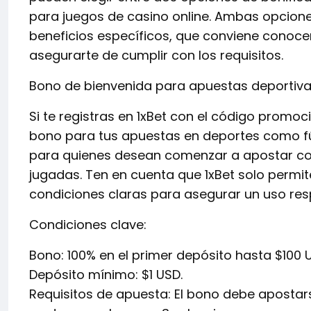
para juegos de casino online. Ambas opcion
beneficios específicos, que conviene conoce
asegurarte de cumplir con los requisitos.
Bono de bienvenida para apuestas deportiv
Si te registras en 1xBet con el código promo
bono para tus apuestas en deportes como fútb
para quienes desean comenzar a apostar con
jugadas. Ten en cuenta que 1xBet solo permit
condiciones claras para asegurar un uso res
Condiciones clave:
Bono: 100% en el primer depósito hasta $100 
Depósito mínimo: $1 USD.
Requisitos de apuesta: El bono debe aposta