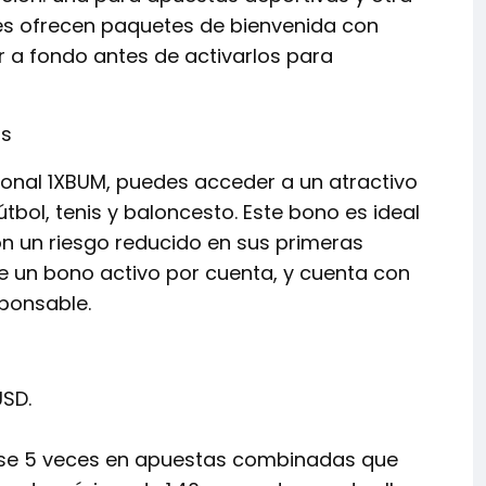
es ofrecen paquetes de bienvenida con
r a fondo antes de activarlos para
as
cional 1XBUM, puedes acceder a un atractivo
ol, tenis y baloncesto. Este bono es ideal
 un riesgo reducido en sus primeras
e un bono activo por cuenta, y cuenta con
ponsable.
USD.
rse 5 veces en apuestas combinadas que