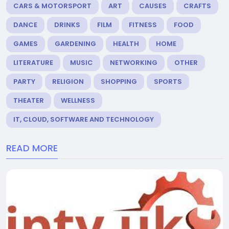
CARS & MOTORSPORT
ART
CAUSES
CRAFTS
DANCE
DRINKS
FILM
FITNESS
FOOD
GAMES
GARDENING
HEALTH
HOME
LITERATURE
MUSIC
NETWORKING
OTHER
PARTY
RELIGION
SHOPPING
SPORTS
THEATER
WELLNESS
IT, CLOUD, SOFTWARE AND TECHNOLOGY
READ MORE