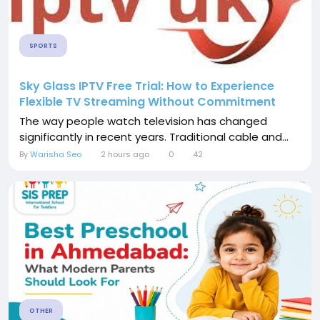
SPORTS
Sky Glass IPTV Free Trial: How to Experience
Flexible TV Streaming Without Commitment
The way people watch television has changed
significantly in recent years. Traditional cable and...
By
Warisha Seo
2 hours ago
0
42
OTHER