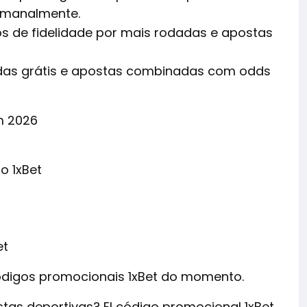
emanalmente.
s de fidelidade por mais rodadas e apostas
das grátis e apostas combinadas com odds
m 2026
o 1xBet
et
digos promocionais 1xBet do momento.
tas deportivas? El código promocional 1xBet