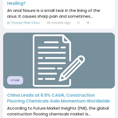
Healing?
An anal fissure is a small tear in the lining of the
anus. It causes sharp pain and sometimes...
By
Thrissur Piles Clinic
35 minutes ago
0
18
OTHER
China Leads at 6.9% CAGR, Construction
Flooring Chemicals Gain Momentum Worldwide
According to Future Market Insights (FMI), the global
construction flooring chemicals market is...