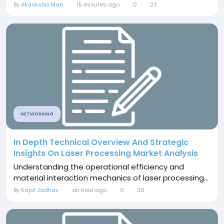
By
Akanksha Man
15 minutes ago
0
23
NETWORKING
In Depth Technical Overview And Strategic
Insights On Laser Processing Market Analysis
Understanding the operational efficiency and
material interaction mechanics of laser processing...
By
Kajal Jadhav
an hour ago
0
30