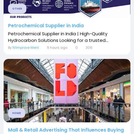
OTHER
Petrochemical Supplier in India
Petrochemical Supplier in India | High-Quality
Hydrocarbon Solutions Looking for a trusted...
By
N1improve Ment
9 hours ago
0
306
HOME
Mall & Retail Advertising That Influences Buying