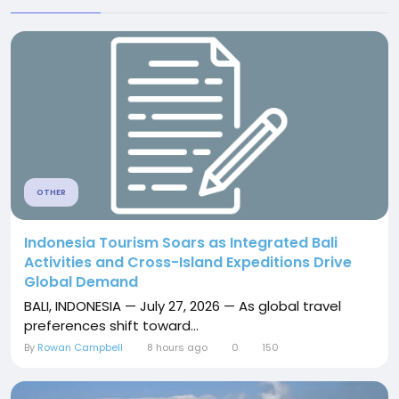
OTHER
Indonesia Tourism Soars as Integrated Bali
Activities and Cross-Island Expeditions Drive
Global Demand
BALI, INDONESIA — July 27, 2026 — As global travel
preferences shift toward...
By
Rowan Campbell
8 hours ago
0
150