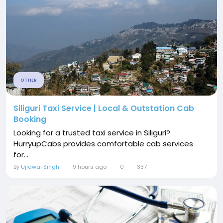
OTHER
Siliguri Taxi Service | Local & Outstation Cab
Booking
Looking for a trusted taxi service in Siliguri?
HurryupCabs provides comfortable cab services
for...
By
Ujjawal Singh
9 hours ago
0
337