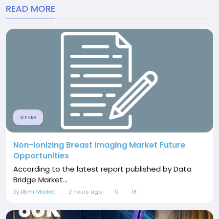
READ MORE
OTHER
Non-Ionizing Breast Imaging Market Future
Opportunities
According to the latest report published by Data
Bridge Market...
By
Dbmr Market
2 hours ago
0
18