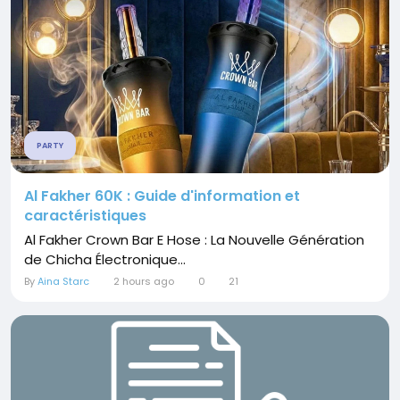
PARTY
Al Fakher 60K : Guide d'information et
caractéristiques
Al Fakher Crown Bar E Hose : La Nouvelle Génération
de Chicha Électronique...
By
Aina Starc
2 hours ago
0
21