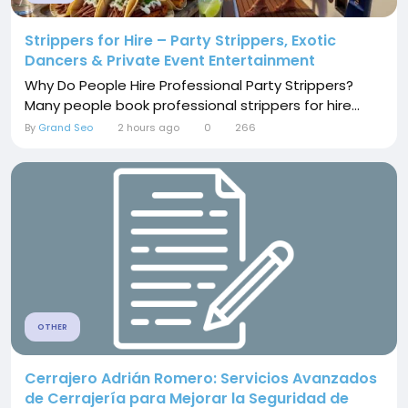
Strippers for Hire – Party Strippers, Exotic
Dancers & Private Event Entertainment
Why Do People Hire Professional Party Strippers?
Many people book professional strippers for hire...
By
Grand Seo
2 hours ago
0
266
OTHER
Cerrajero Adrián Romero: Servicios Avanzados
de Cerrajería para Mejorar la Seguridad de