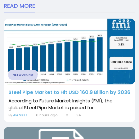
READ MORE
NETWORKING
Steel Pipe Market to Hit USD 160.9 Billion by 2036
According to Future Market Insights (FMI), the
global Steel Pipe Market is poised for...
By
Avi Ssss
6 hours ago
0
94