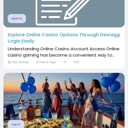
HEALTH
Explore Online Casino Options Through Dewagg
Login Easily
Understanding Online Casino Account Access Online
casino gaming has become a convenient way to...
By
Seo Group
6 hours ago
0
100
PARTY