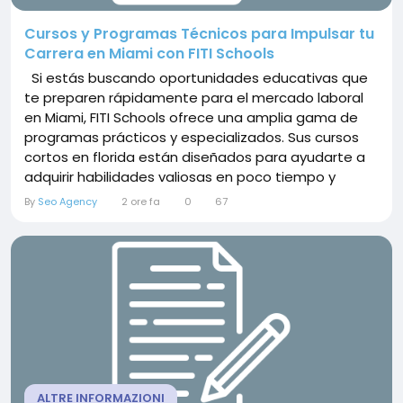
Cursos y Programas Técnicos para Impulsar tu
Carrera en Miami con FITI Schools
Si estás buscando oportunidades educativas que
te preparen rápidamente para el mercado laboral
en Miami, FITI Schools ofrece una amplia gama de
programas prácticos y especializados. Sus cursos
cortos en florida están diseñados para ayudarte a
adquirir habilidades valiosas en poco tiempo y
abrirte puertas en diferentes sectores. Carreras
By
Seo Agency
2 ore fa
0
67
Administrativas y de Negocios Para quienes desean
desarrollarse en el área administrativa, FITI Schools...
ALTRE INFORMAZIONI