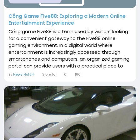
Cổng Game Five88: Exploring a Modern Online
Entertainment Experience
Cổng game Five88 is a term used by visitors looking
for a convenient gateway to the Five88 online
gaming environment. In a digital world where
entertainment is increasingly accessed through
smartphones and computers, an organized gaming
portal can provide users with a practical place to
explore different options. Cổng game Five88 can be
By
Newz Hut24
3 ore fa
0
186
approached as an online entertainment destination
where accessibility and straightforward navigation
are important parts of the user experience. A...