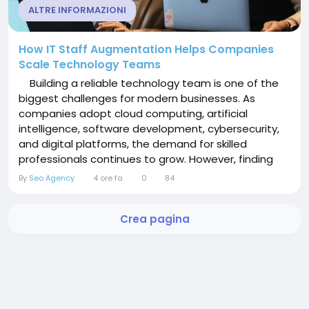
ALTRE INFORMAZIONI
How IT Staff Augmentation Helps Companies
Scale Technology Teams
Building a reliable technology team is one of the
biggest challenges for modern businesses. As
companies adopt cloud computing, artificial
intelligence, software development, cybersecurity,
and digital platforms, the demand for skilled
professionals continues to grow. However, finding
qualified specialists quickly can be difficult through
By
Seo Agency
4 ore fa
0
84
traditional hiring methods. IT staff augmentation
offers an effective way for organizations to expand
Crea pagina
their technical capabilities without...