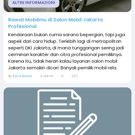
ALTRE INFORMAZIONI
Rawat Mobilmu di Salon Mobil Jakarta
Profesional
Kendaraan bukan cuma sarana bepergian, tapi juga
aspek dari cara hidup. Terlebih lagi di metropolitan
seperti DKI Jakarta, di mana tunggangan sering jadi
cerminan karakter dan citra profesional pemiliknya.
Karena itu, tidak heran kalau layanan salon mobil
Jakarta semakin dicari. Banyak pemilik mobil rela
memberikan waktu dan uang untuk memastikan
By
Kece Badai
3 ore fa
0
267
kendaraannya tetap mengilap, mengilap, dan
terproteksi dari cuaca ekstrem serta polusi ibu kota.
car salon Jakarta kini tidak hanya menyediakan...