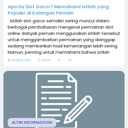
Apa Itu Slot Gacor? Memahami Istilah yang
Populer di Kalangan Pemain
Istilah slot gacor semakin sering muncul dalam
berbagai pembahasan mengenai permainan slot
online. Banyak pemain menggunakan istilah tersebut
untuk menggambarkan permainan yang dianggap
sedang memberikan hasil kemenangan lebih sering.
Namun, penting untuk memahami bahwa istilah
“gacor” bukanlah jaminan seseorang akan
By
Shafay Seo
2 ore fa
0
78
mendapatkan keuntungan atau memenangkan
permainan. slot gacor Memahami tren permainan
slot secara bijak membutuhkan pengetahuan dasar
mengenai cara kerja...
ALTRE INFORMAZIONI