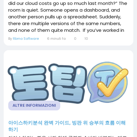
did our cloud costs go up so much last month?” The
room is quiet. Someone opens a dashboard, and
another person pulls up a spreadsheet. Suddenly,
there are multiple versions of the same numbers,
and none of them quite match. If you’ve worked in
IT or finance, this situation probably feels familiar.
By
Itbmo Software
6 minuti fa
0
10
Cloud environments grow quickly. New services get
added, teams use more resources, and costs
quietly build in the...
ALTRE INFORMAZIONI
아이스하키분석 완벽 가이드, 빙판 위 승부의 흐름 이해
하기