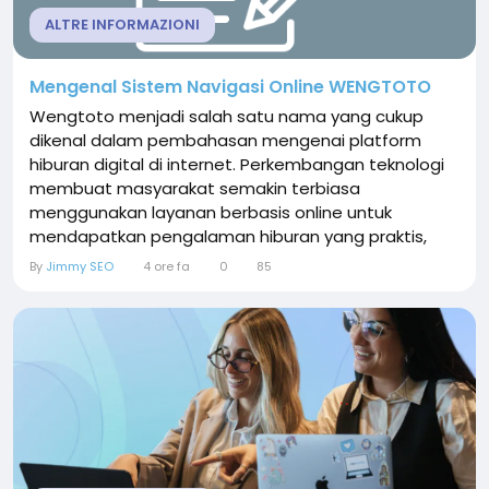
ALTRE INFORMAZIONI
Mengenal Sistem Navigasi Online WENGTOTO
Wengtoto menjadi salah satu nama yang cukup
dikenal dalam pembahasan mengenai platform
hiburan digital di internet. Perkembangan teknologi
membuat masyarakat semakin terbiasa
menggunakan layanan berbasis online untuk
mendapatkan pengalaman hiburan yang praktis,
cepat, dan dapat diakses melalui berbagai
By
Jimmy SEO
4 ore fa
0
85
perangkat. Dalam kondisi tersebut, keberadaan
platform digital seperti wengtoto menarik perhatian
karena menawarkan sebuah ruang hiburan yang
dirancang untuk mengikuti kebiasaan pengguna...