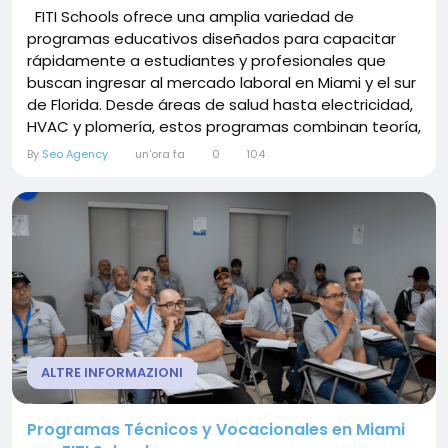
FITI Schools ofrece una amplia variedad de
programas educativos diseñados para capacitar
rápidamente a estudiantes y profesionales que
buscan ingresar al mercado laboral en Miami y el sur
de Florida. Desde áreas de salud hasta electricidad,
HVAC y plomería, estos programas combinan teoría,
práctica y certificaciones reconocidas.
By
Seo Agency
un'ora fa
0
104
Capacitación en Salud y Asistencia al Paciente Para
quienes buscan trabajar en el cuidado de pacientes,
FITI...
ALTRE INFORMAZIONI
Programas Técnicos y Vocacionales en Miami