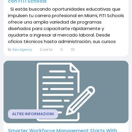
con FITI Schools
Si estás buscando oportunidades educativas que
impulsen tu carrera profesional en Miami, FITI Schools
ofrece una amplia variedad de programas
diseñados para capacitarte rápidamente y
ayudarte a ingresar al mercado laboral. Desde
oficios técnicos hasta administración, sus cursos
están enfocados en la práctica y en habilidades
By
Seo Agency
2 ore fa
0
131
demandadas. Escuelas de Plomería y Capacitación
Profesional FITI Schools destaca entre las escuelas...
ALTRE INFORMAZIONI
Smarter Workforce Management Starts With