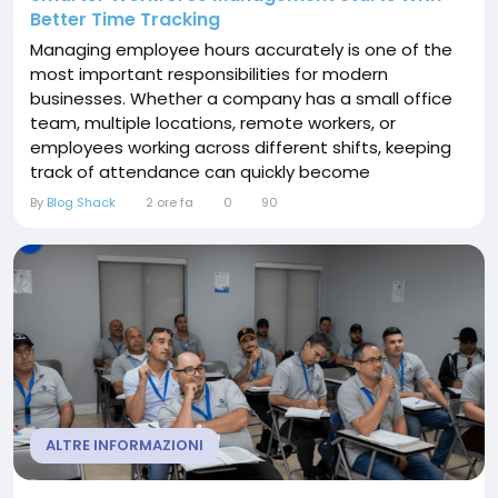
Better Time Tracking
Managing employee hours accurately is one of the
most important responsibilities for modern
businesses. Whether a company has a small office
team, multiple locations, remote workers, or
employees working across different shifts, keeping
track of attendance can quickly become
complicated. Manual timesheets, paper records,
By
Blog Shack
2 ore fa
0
90
and disconnected systems often create
unnecessary administrative work and increase the
possibility of mistakes. TimeTrex provides employee
time clock software designed to...
ALTRE INFORMAZIONI