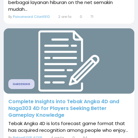
berbagai layanan hiburan on the net semakin
mudah...
By
Poisonword Cilorit910
2 ore fa
0
71
GARDENING
Complete Insights into Tebak Angka 4D and
Naga303 4D for Players Seeking Better
Gameplay Knowledge
Tebak Angka 4D is lots forecast game format that
has acquired recognition among people who enjoy...
By
Pafog61315 61315
4 ore fa
0
94