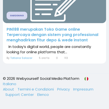
GARDENING
PIN188 merupakan Toko Game online
Terpercaya dengan sistem yang professional
menghadirkan fitur depo & wede instant
In today’s digital world, people are constantly
looking for online platforms that...
By
Tatiana Salazar
5 ore fa
0
113
© 2026 Webyourself Social Media Platform
Italiano
About
Termini e Condizioni
Privacy
Impressum
Support Center
Elenco