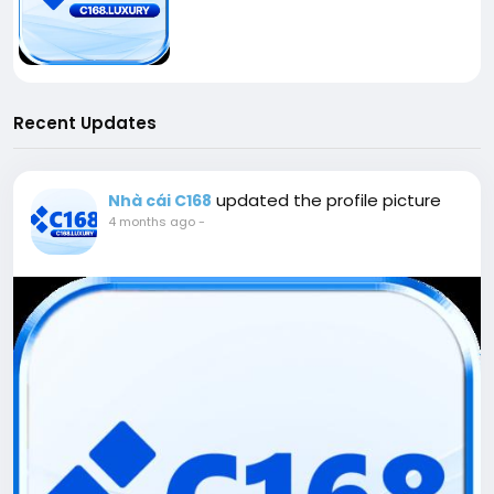
Recent Updates
updated the profile picture
Nhà cái C168
4 months ago
-