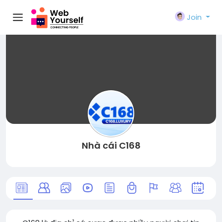
Join
Nhà cái C168