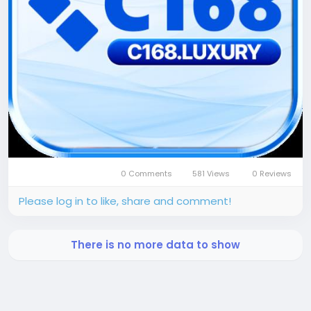
0 Comments
581 Views
0 Reviews
Please log in to like, share and comment!
There is no more data to show