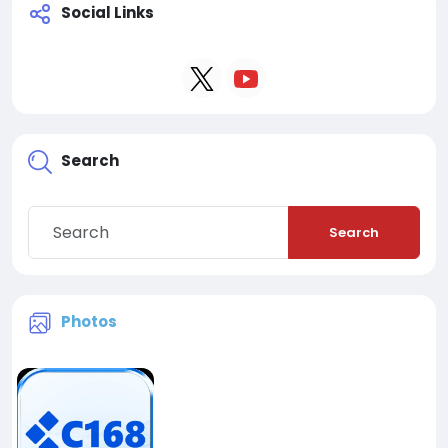
Social Links
Search
Search
Photos