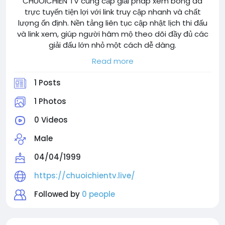
CHUOICHIEN TV cung cấp giải pháp xem bóng đá
trực tuyến tiện lợi với link truy cập nhanh và chất
lượng ổn định. Nền tảng liên tục cập nhật lịch thi đấu
và link xem, giúp người hâm mộ theo dõi đầy đủ các
giải đấu lớn nhỏ một cách dễ dàng.
Thông tin liên hệ:
Read more
Website: https://chuoichientv.live/
Email: support@chuoichientv.live
1 Posts
Địa chỉ: 37 Quang Trung, Khu Phố 4, An Hội Tây, Hồ Chí
Minh, Vietnam
1 Photos
Số điện thoại: 0868213645
0 Videos
Hastags: #chuoichientv #chuoichienlink
#xembongdachuoichien
Male
#tructiepbongdachuoichien #chuoichienhd
04/04/1999
https://chuoichientv.live/
Followed by
0 people