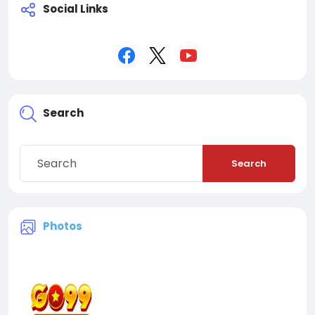
Social Links
Search
Search
Photos