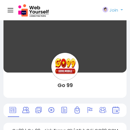
Join
Go 99