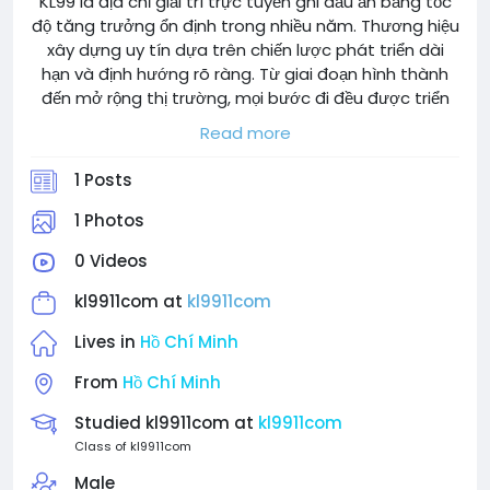
KL99 là địa chỉ giải trí trực tuyến ghi dấu ấn bằng tốc
độ tăng trưởng ổn định trong nhiều năm. Thương hiệu
xây dựng uy tín dựa trên chiến lược phát triển dài
hạn và định hướng rõ ràng. Từ giai đoạn hình thành
đến mở rộng thị trường, mọi bước đi đều được triển
khai bài bản. Bài viết dưới đây tổng hợp chi tiết quá
Read more
trình phát triển và những yếu tố tạo nên vị thế hiện
tại.
1 Posts
Website: https://kl9911.com/
1 Photos
0 Videos
kl9911com at
kl9911com
Lives in
Hồ Chí Minh
From
Hồ Chí Minh
Studied kl9911com at
kl9911com
Class of kl9911com
Male