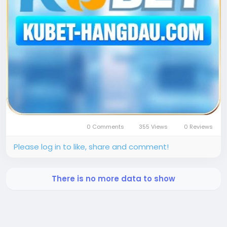
0 Comments
355 Views
0 Reviews
Please log in to like, share and comment!
There is no more data to show