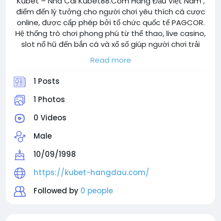
Kubet – Nhà Cái Kubet88.Com Hàng Đầu Việt Nam ,
điểm đến lý tưởng cho người chơi yêu thích cá cược
online, được cấp phép bởi tổ chức quốc tế PAGCOR.
Hệ thống trò chơi phong phú từ thể thao, live casino,
slot nổ hũ đến bắn cá và xổ số giúp người chơi trải
nghiệm không giới hạn. Ứng dụng tương thích mọi
Read more
thiết bị, bảo mật cao và nạp rút nhanh chóng. Đăng
ký Kubet88 hôm nay để nhận thưởng cực khủng!
1 Posts
Website: https://kubet-hangdau.com/
1 Photos
Địa chỉ: CN1/5 P, KCN Tân Bình, Tây Thạnh, Hồ Chí Minh
0 Videos
700000, Vietnam
SĐT: 0987633252
Male
Email: contact@kuwin-hangdau.com
Hashtags: #KUBET #KUBETUyTin #NhaCaiKUBET
10/09/1998
#KUBETOnline #CasinoKUBET #KUBETBet
https://kubet-hangdau.com/
#KUBETChinhThuc #GameKUBET #KUBETCasino
Followed by
0 people