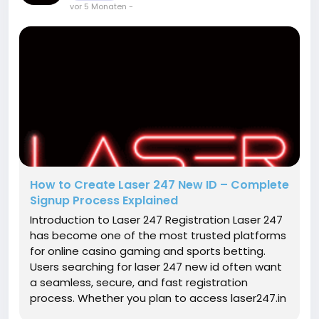
vor 5 Monaten
-
How to Create Laser 247 New ID – Complete
Signup Process Explained
Introduction to Laser 247 Registration Laser 247
has become one of the most trusted platforms
for online casino gaming and sports betting.
Users searching for laser 247 new id often want
a seamless, secure, and fast registration
process. Whether you plan to access laser247.in
login, explore Laser247 Pro, or enjoy features in