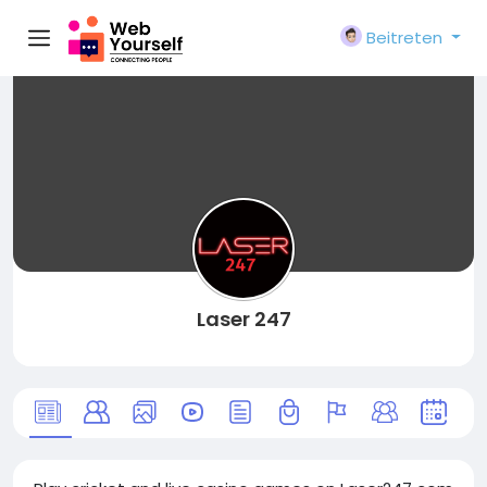
Beitreten
Laser 247