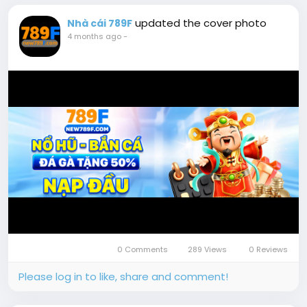
updated the cover photo
Nhà cái 789F
4 months ago
-
0 Comments
289 Views
0 Reviews
Please log in to like, share and comment!