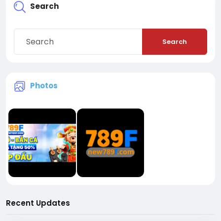
Search
Search
Photos
Recent Updates