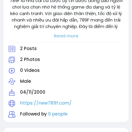
789F là nhà cái cá cược uy tín được đông đảo người
chơi lựa chọn nhờ hệ thống game đa dạng và tỷ lệ
kèo cạnh tranh. Với giao diện thân thiện, tốc độ xử lý
nhanh và nhiều ưu đãi hấp dẫn, 789F mang đến trải
nghiệm giải trí chuyên nghiệp. Đây là điểm đến lý
tưởng cho những ai muốn tham gia cá cược an toàn
Read more
và hiệu quả.
Thông tin liên hệ:
2 Posts
Website: https://new789f.com/
Email: support@new789f.com
2 Photos
Địa chỉ: 138 Đ. Phạm Văn Chiêu, Phường 8, Thông Tây
0 Videos
Hội, Hồ Chí Minh, Vietnam
Số điện thoại: 0982365789
Male
Hastags: #789Fbet #789Fvn #789Fclub #choi789F
#789Flinkmoi #789Ftrangchu #789Fvip
04/11/2000
#789Fgamebai #789Fslot #789Flivecasino
https://new789f.com/
Followed by
0 people