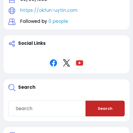
#OKFUNChinhThuc #GameBaiOKFUN
https://okfun-uytin.com
Followed by
0 people
Social Links
Search
Search