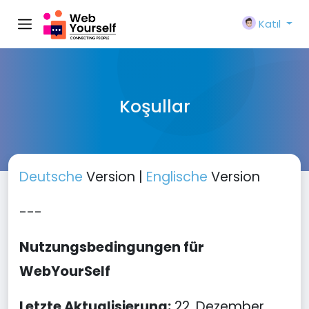
Katıl
Koşullar
Deutsche
Version |
Englische
Version
---
Nutzungsbedingungen für
WebYourSelf
Letzte Aktualisierung:
22. Dezember