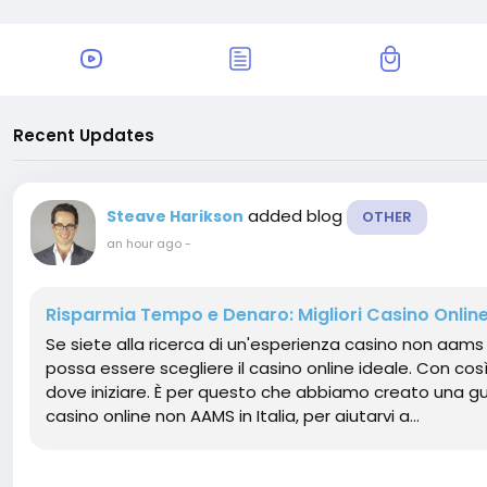
Recent Updates
added blog
Steave Harikson
OTHER
an hour ago
-
Risparmia Tempo e Denaro: Migliori Casino Online
Se siete alla ricerca di un'esperienza casino non aams d
possa essere scegliere il casino online ideale. Con così 
dove iniziare. È per questo che abbiamo creato una guid
casino online non AAMS in Italia, per aiutarvi a...