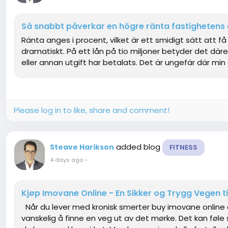
Så snabbt påverkar en högre ränta fastighetens
Ränta anges i procent, vilket är ett smidigt sätt att f
dramatiskt. På ett lån på tio miljoner betyder det d
eller annan utgift har betalats. Det är ungefär där min 
Please log in to like, share and comment!
added blog
Steave Harikson
FITNESS
4 days ago
-
Kjøp Imovane Online - En Sikker og Trygg Vegen ti
Når du lever med kronisk smerter buy imovane online 
vanskelig å finne en veg ut av det mørke. Det kan føl