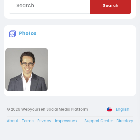
Search
Photos
© 2026 Webyourself Social Media Platform
English
About
Terms
Privacy
Impressum
Support Center
Directory