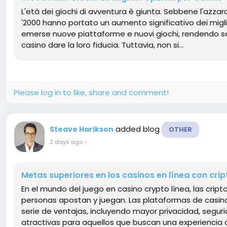
L'età dei giochi di avventura è giunta. Sebbene l'azzar
'2000 hanno portato un aumento significativo dei miglio
emerse nuove piattaforme e nuovi giochi, rendendo semp
casino dare la loro fiducia. Tuttavia, non si...
Please log in to like, share and comment!
added blog
Steave Harikson
OTHER
2 days ago
-
Metas superiores en los casinos en línea con cri
En el mundo del juego en casino crypto línea, las cri
personas apostan y juegan. Las plataformas de casi
serie de ventajas, incluyendo mayor privacidad, seguri
atractivas para aquellos que buscan una experiencia 