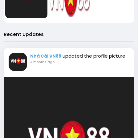
Recent Updates
updated the profile picture
Nhà Cái VN88
4 months ago
-