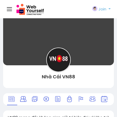
Join
Nhà Cái VN88