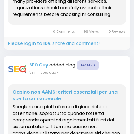
many providers offering different services,
organizations should carefully evaluate their
requirements before choosing hr consulting
firms india. The first factor to consider is the
range of services offered. Businesses should
0 Comments
96 Views
0 Reviews
identify whether they require...
Please log in to like, share and comment!
added blog
SEO Guy
GAMES
39 minutes ago
-
Casino non AAMS: criteri essenziali per una
scelta consapevole
Scegliere una piattaforma di gioco richiede
attenzione, soprattutto quando l’offerta
comprende operatori regolamentati fuori dal
sistema italiano. Il termine casino non
aams viene utilizzato per descrivere siti che non