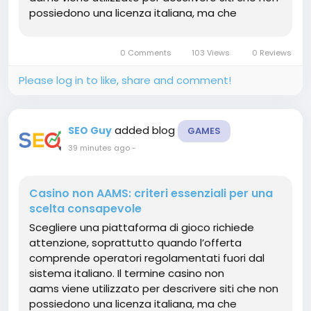
possiedono una licenza italiana, ma che
possono essere autorizzati da organismi
stranieri secondo normative specifiche. Uno dei
0 Comments
103 Views
0 Reviews
primi elementi da controllare è...
Please log in to like, share and comment!
added blog
SEO Guy
GAMES
39 minutes ago
-
Casino non AAMS: criteri essenziali per una
scelta consapevole
Scegliere una piattaforma di gioco richiede
attenzione, soprattutto quando l’offerta
comprende operatori regolamentati fuori dal
sistema italiano. Il termine casino non
aams viene utilizzato per descrivere siti che non
possiedono una licenza italiana, ma che