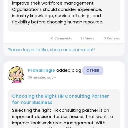
improve their workforce management.
Organizations should consider experience,
industry knowledge, service offerings, and
flexibility before choosing human resource
consultants for their HR requirements. The first
factor businesses should evaluate is the range
0 Comments
97 Views
0 Reviews
of services provided. Depending on their...
Please log in to like, share and comment!
added blog
Pranali Ingle
OTHER
39 minutes ago
-
Choosing the Right HR Consulting Partner
for Your Business
Selecting the right HR consulting partner is an
important decision for businesses that want to
improve their workforce management. With