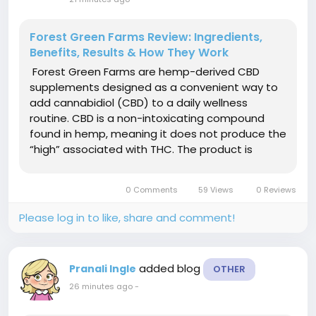
Forest Green Farms Review: Ingredients,
Benefits, Results & How They Work
Forest Green Farms are hemp-derived CBD
supplements designed as a convenient way to
add cannabidiol (CBD) to a daily wellness
routine. CBD is a non-intoxicating compound
found in hemp, meaning it does not produce the
“high” associated with THC. The product is
marketed for relaxation, stress support, sleep,
physical comfort, and general wellness. ➢ ➢ Get
0 Comments
59 Views
0 Reviews
Upto 50% Instant...
Please log in to like, share and comment!
added blog
Pranali Ingle
OTHER
26 minutes ago
-