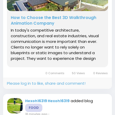
How to Choose the Best 3D Walkthrough
Animation Company
In today's competitive architecture,
construction, and real estate industries, visual
communication is more important than ever.
Clients no longer want to rely solely on
blueprints or static images to understand a
project. They want to experience the design
before construction begins. This is where 3D
walkthrough animation becomes an invaluable
0 Comments
50 Views
0 Reviews
tool. A professionally created walkthrough...
Please log in to like, share and comment!
added blog
Hexoh16319 Hexoh16319
FOOD
18 minutes ago
-