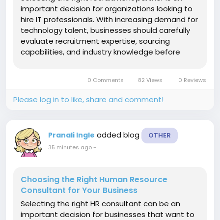
important decision for organizations looking to
hire IT professionals. With increasing demand for
technology talent, businesses should carefully
evaluate recruitment expertise, sourcing
capabilities, and industry knowledge before
choosing among the best it recruitment
agencies. The first factor to consider is
0 Comments
82 Views
0 Reviews
experience in IT recruitment. A...
Please log in to like, share and comment!
added blog
Pranali Ingle
OTHER
35 minutes ago
-
Choosing the Right Human Resource
Consultant for Your Business
Selecting the right HR consultant can be an
important decision for businesses that want to