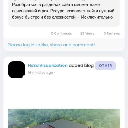
Разобраться в разделах сайта сможет даже
начинающий игрок. Ресурс позволяет найти нужный
бонус быстро и без сложностей.— Исключительно
лицензированные и надёжные казино.— Свежие
предложения появляются ежедневно.— Удобная
0 Comments
25 Views
0 Reviews
навигация и понятный...
Please log in to like, share and comment!
added blog
Hs3d Visualization
OTHER
16 minutes ago
-