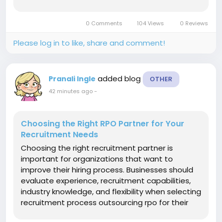
possono essere autorizzati da organismi
stranieri secondo normative specifiche. Uno dei
0 Comments
104 Views
0 Reviews
primi elementi da controllare è...
Please log in to like, share and comment!
added blog
Pranali Ingle
OTHER
42 minutes ago
-
Choosing the Right RPO Partner for Your
Recruitment Needs
Choosing the right recruitment partner is
important for organizations that want to
improve their hiring process. Businesses should
evaluate experience, recruitment capabilities,
industry knowledge, and flexibility when selecting
recruitment process outsourcing rpo for their
organization. The first factor to consider is the