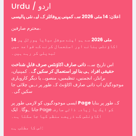
Urdu / اردو
اعلان: 14 مئی 2026 سے کمپنی پروفائلز کے لیے نئی پالیسی
محترم صارفین،
14 مئی 2026
سے ہم اپنے سوشل میڈیا پورٹل پر
اکاؤنٹس بنانے اور استعمال کرنے کے قواعد میں
تبدیلی کر رہے ہیں۔
اس تاریخ سے،
ذاتی صارف اکاؤنٹس صرف قابلِ شناخت
حقیقی افراد ہی بنا اور استعمال کر سکیں گے
۔ کمپنیاں،
برانڈز، انجمنیں، تنظیمیں، منصوبے یا دیگر کاروباری
موجودگیاں اب ذاتی صارف اکاؤنٹ کے طور پر نہیں چلائی جا
سکیں گی۔
ایسی موجودگیوں کو لازمی طور پر
Page
کے طور پر بنایا
جانا ہوگا۔ ایک Page کو ایک یا زیادہ ذاتی صارف
اکاؤنٹس کے ذریعے منظم کیا جا سکتا ہے۔
اس کا مطلب ہے: