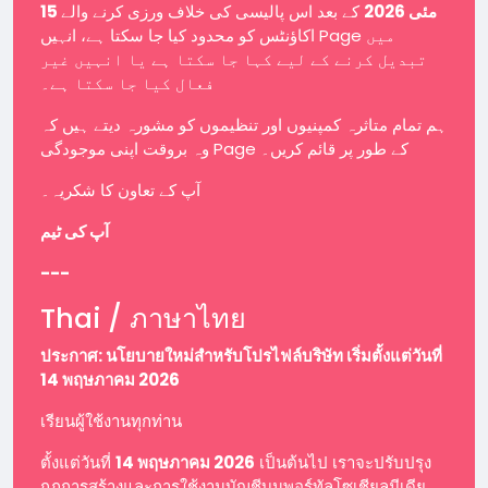
15 مئی 2026
کے بعد اس پالیسی کی خلاف ورزی کرنے والے
اکاؤنٹس کو محدود کیا جا سکتا ہے، انہیں Page میں
تبدیل کرنے کے لیے کہا جا سکتا ہے یا انہیں غیر
فعال کیا جا سکتا ہے۔
ہم تمام متاثرہ کمپنیوں اور تنظیموں کو مشورہ دیتے ہیں کہ
وہ بروقت اپنی موجودگی Page کے طور پر قائم کریں۔
آپ کے تعاون کا شکریہ۔
آپ کی ٹیم
---
Thai / ภาษาไทย
ประกาศ: นโยบายใหม่สำหรับโปรไฟล์บริษัท เริ่มตั้งแต่วันที่
14 พฤษภาคม 2026
เรียนผู้ใช้งานทุกท่าน
ตั้งแต่วันที่
14 พฤษภาคม 2026
เป็นต้นไป เราจะปรับปรุง
กฎการสร้างและการใช้งานบัญชีบนพอร์ทัลโซเชียลมีเดีย