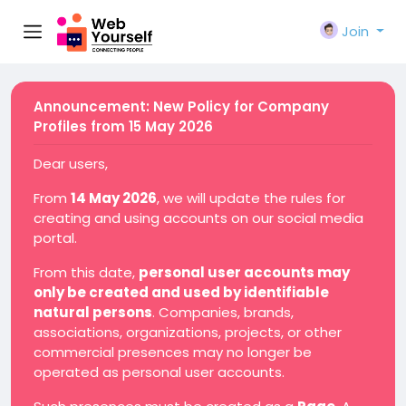
Join
Announcement: New Policy for Company
Profiles from 15 May 2026
Dear users,
From
14 May 2026
, we will update the rules for
creating and using accounts on our social media
portal.
From this date,
personal user accounts may
only be created and used by identifiable
natural persons
. Companies, brands,
associations, organizations, projects, or other
commercial presences may no longer be
operated as personal user accounts.