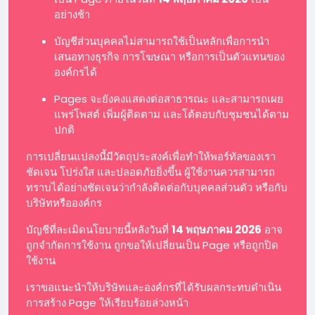
อย่างช้า
บัญชีส่วนบุคคลไม่สามารถใช้เป็นหลักเพื่อการนำ
เสนอทางธุรกิจ การโฆษณา หรือการเป็นตัวแทนของ
องค์กรได้
Pages จะยังคงแสดงต่อสาธารณะ และสามารถเผย
แพร่โพสต์ เพิ่มผู้ติดตาม และโต้ตอบกับชุมชนได้ตาม
ปกติ
การเปลี่ยนแปลงนี้มีวัตถุประสงค์เพื่อทำให้พอร์ทัลของเรา
ชัดเจน โปร่งใส และปลอดภัยยิ่งขึ้น ผู้ใช้งานควรสามารถ
ทราบได้อย่างชัดเจนว่ากำลังติดต่อกับบุคคลส่วนตัว หรือกับ
บริษัทหรือองค์กร
บัญชีที่ละเมิดนโยบายนี้หลังวันที่
14 พฤษภาคม 2026
อาจ
ถูกจำกัดการใช้งาน ถูกขอให้เปลี่ยนเป็น Page หรือถูกปิด
ใช้งาน
เราขอแนะนำให้บริษัทและองค์กรที่ได้รับผลกระทบดำเนิน
การสร้าง Page ให้เรียบร้อยล่วงหน้า