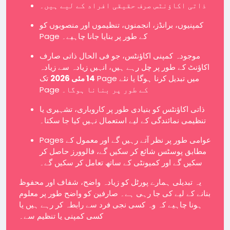
ذاتی اکاؤنٹس صرف حقیقی افراد کے لیے ہیں۔
کمپنیوں، برانڈز، انجمنوں، تنظیموں اور منصوبوں کو
Page کے طور پر بنایا جانا چاہیے۔
موجودہ کمپنی اکاؤنٹس، جو فی الحال ذاتی صارف
اکاؤنٹ کے طور پر چل رہے ہیں، انہیں زیادہ سے زیادہ
14 مئی 2026
تک Page میں تبدیل کرنا ہوگا یا نئے
Page کے طور پر بنانا ہوگا۔
ذاتی اکاؤنٹس کو بنیادی طور پر کاروباری، تشہیری یا
تنظیمی نمائندگی کے لیے استعمال نہیں کیا جا سکتا۔
Pages عوامی طور پر نظر آتے رہیں گے اور معمول کے
مطابق پوسٹس شائع کر سکیں گے، فالوورز حاصل کر
سکیں گے اور کمیونٹی کے ساتھ تعامل کر سکیں گے۔
یہ تبدیلی ہمارے پورٹل کو زیادہ واضح، شفاف اور محفوظ
بنانے کے لیے کی جا رہی ہے۔ صارفین کو واضح طور پر معلوم
ہونا چاہیے کہ وہ کسی نجی فرد سے رابطہ کر رہے ہیں یا
کسی کمپنی یا تنظیم سے۔