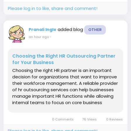
Please log in to like, share and comment!
added blog
Pranali Ingle
OTHER
an hour ago
-
Choosing the Right HR Outsourcing Partner
for Your Business
Choosing the right HR partner is an important
decision for organizations that want to improve
their workforce management. A reliable provider
of hr outsourcing services can help businesses
manage important HR functions while allowing
internal teams to focus on core business
activities. The first factor businesses should
consider is the range of services provided. A
0 Comments
76 Views
0 Reviews
good HR partner should be...
Please log in to like, share and comment!