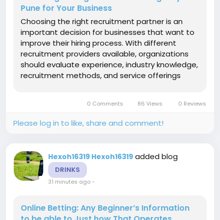
Pune for Your Business
Choosing the right recruitment partner is an
important decision for businesses that want to
improve their hiring process. With different
recruitment providers available, organizations
should evaluate experience, industry knowledge,
recruitment methods, and service offerings
before selecting recruitment agencies in pune.
The first factor to consider is the recruitment
0 Comments
86 Views
0 Reviews
process followed by the...
Please log in to like, share and comment!
added blog
Hexoh16319 Hexoh16319
DRINKS
31 minutes ago
-
Online Betting: Any Beginner’s Information
to be able to Just how That Operates