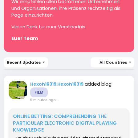
Wir empfehlen allen betroffenen Unternehmen
und Organisationen, ihre Präsenz rechtzeitig als
Page einzurichten.
Vielen Dank für euer Verständnis.
Euer Team
Recent Updates
All Countries
added blog
Hexoh16319 Hexoh16319
FILM
5 minutes ago
-
ONLINE BETTING: COMPREHENDING THE
PARTICULAR ELECTRONIC DIGITAL PLAYING
KNOWLEDGE