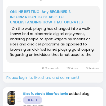
ONLINE BETTING: Any BEGINNER’S
INFORMATION TO BE ABLE TO
UNDERSTANDING HOW THAT OPERATES
On the web playing has changed into a well-
known kind of electronic digital enjoyment,
enabling people to spot wagers by means of
sites and also cell programs as opposed to
browsing an old-fashioned playing go shopping.
Regarding an individual that is not used to the
niche, the particular vocabulary, possibilities,
areas, and also consideration techniques can
0 Comments
59 Views
0 Reviews
easily in...
Please log in to like, share and comment!
added blog
Risefuelavis Risefuelavis
HEALTH
21 minutes ago
-