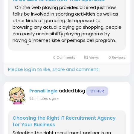
On the web playing provides altered just how
folks be involved in sporting activities as well as
other kinds of gambling. As opposed to
browsing any actual playing go shopping, people
can easily accessibility playing programs by
having a internet site or perhaps cell program.
บอลสเต็ป For beginners, nonetheless, the
method can easily seem to be perplexing
0 Comments
82 Views
0 Reviews
initially....
Please log in to like, share and comment!
added blog
Pranali Ingle
OTHER
32 minutes ago
-
Choosing the Right IT Recruitment Agency
for Your Business
Selecting the right recruitment partner is an