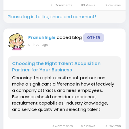
scope of recruitment services offered.
0 Comments
83 Views
0 Reviews
Companies should determine...
Please log in to like, share and comment!
added blog
Pranali Ingle
OTHER
an hour ago
-
Choosing the Right Talent Acquisition
Partner for Your Business
Choosing the right recruitment partner can
make a significant difference in how effectively
a company attracts and hires employees.
Businesses should consider experience,
recruitment capabilities, industry knowledge,
and service quality when selecting talent
acquisition services for their organization. The
first factor to consider is the recruitment
0 Comments
97 Views
0 Reviews
process followed by the service provider. A...