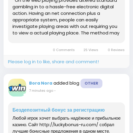
On the web playing provides altered standard
gambling in to a hassle-free electronic digital
action. Having an net connection plus a
appropriate system, people can easily
investigate playing areas with out requiring you
to view a actual playing place. The method may
well UFABET seem difficult to be able to novices,
nevertheless the simple thought will be
0 Comments
25 Views
0 Reviews
relatively simple....
Please log in to like, share and comment!
added blog
Bora Nora
OTHER
7 minutes ago
-
Бездепозитный бонус за регистрацию
Любой игрок хочет выбрать надёжное и прибыльное
казино. Сайт http://luckybonus-ru.com/ собрал
лучшие бонусные предложения в одном месте.