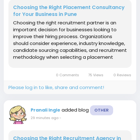
Choosing the Right Placement Consultancy
for Your Business in Pune
Choosing the right recruitment partner is an
important decision for businesses looking to
improve their hiring process. Organizations
should consider experience, industry knowledge,
candidate sourcing capabilities, and recruitment
methodology when selecting a placement
consultancy pune for their workforce
requirements. The first factor to consider is the
0 Comments
75 Views
0 Reviews
recruitment process followed by the...
Please log in to like, share and comment!
added blog
Pranali Ingle
OTHER
29 minutes ago
-
Choosing the Right Recruitment Agency in