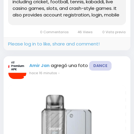
including cricket, football, tennis, kabaddi, live
casino games, slots, and crash-style games. It
also provides account registration, login, mobile
access, and payment-related features. Users
should verify the website and review applicable
0 Commentarios
46 Views
0 Vista previa
gold 365 before...
Please log in to like, share and comment!
agregó una foto
Amir Jan
DANCE
hace 16 minutos
-