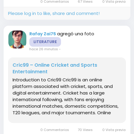
0 Commentarios
67 Views
0 Vista previa
strategic placement, and ongoing...
Please log in to like, share and comment!
agregó una foto
Rafay Zai75
LITERATURE
hace 26 minutos
-
Cric99 – Online Cricket and Sports
Entertainment
Introduction to Cric99 Cric99 is an online
platform associated with cricket, sports, and
digital entertainment. Cricket has a large
international following, with fans enjoying
international matches, domestic competitions,
T20 leagues, and major tournaments. Online
sports platforms can provide a convenient
digital environment for users interested in
0 Commentarios
70 Views
0 Vista previa
following different sporting events. Cric99...