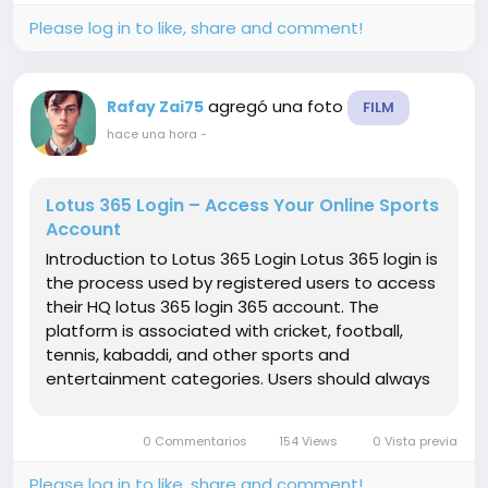
Please log in to like, share and comment!
agregó una foto
Rafay Zai75
FILM
hace una hora
-
Lotus 365 Login – Access Your Online Sports
Account
Introduction to Lotus 365 Login Lotus 365 login is
the process used by registered users to access
their HQ lotus 365 login 365 account. The
platform is associated with cricket, football,
tennis, kabaddi, and other sports and
entertainment categories. Users should always
verify the official website before entering login
details and should review the applicable terms
0 Commentarios
154 Views
0 Vista previa
and regulations. How...
Please log in to like, share and comment!