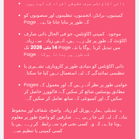
ذاتی اکاؤنٹس صرف حقیقی افراد کے لیے ہیں۔
کمپنیوں، برانڈز، انجمنوں، تنظیموں اور منصوبوں کو
Page کے طور پر بنایا جانا چاہیے۔
موجودہ کمپنی اکاؤنٹس، جو فی الحال ذاتی صارف
اکاؤنٹ کے طور پر چل رہے ہیں، انہیں زیادہ سے زیادہ
14 مئی 2026
تک Page میں تبدیل کرنا ہوگا یا نئے
Page کے طور پر بنانا ہوگا۔
ذاتی اکاؤنٹس کو بنیادی طور پر کاروباری، تشہیری یا
تنظیمی نمائندگی کے لیے استعمال نہیں کیا جا سکتا۔
Pages عوامی طور پر نظر آتے رہیں گے اور معمول کے
مطابق پوسٹس شائع کر سکیں گے، فالوورز حاصل کر
سکیں گے اور کمیونٹی کے ساتھ تعامل کر سکیں گے۔
یہ تبدیلی ہمارے پورٹل کو زیادہ واضح، شفاف اور محفوظ
بنانے کے لیے کی جا رہی ہے۔ صارفین کو واضح طور پر معلوم
ہونا چاہیے کہ وہ کسی نجی فرد سے رابطہ کر رہے ہیں یا
کسی کمپنی یا تنظیم سے۔