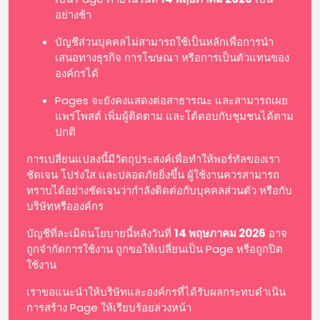
อย่างช้า
บัญชีส่วนบุคคลไม่สามารถใช้เป็นหลักเพื่อการนำ
เสนอทางธุรกิจ การโฆษณา หรือการเป็นตัวแทนของ
องค์กรได้
Pages จะยังคงแสดงต่อสาธารณะ และสามารถเผย
แพร่โพสต์ เพิ่มผู้ติดตาม และโต้ตอบกับชุมชนได้ตาม
ปกติ
การเปลี่ยนแปลงนี้มีวัตถุประสงค์เพื่อทำให้พอร์ทัลของเรา
ชัดเจน โปร่งใส และปลอดภัยยิ่งขึ้น ผู้ใช้งานควรสามารถ
ทราบได้อย่างชัดเจนว่ากำลังติดต่อกับบุคคลส่วนตัว หรือกับ
บริษัทหรือองค์กร
บัญชีที่ละเมิดนโยบายนี้หลังวันที่
14 พฤษภาคม 2026
อาจ
ถูกจำกัดการใช้งาน ถูกขอให้เปลี่ยนเป็น Page หรือถูกปิด
ใช้งาน
เราขอแนะนำให้บริษัทและองค์กรที่ได้รับผลกระทบดำเนิน
การสร้าง Page ให้เรียบร้อยล่วงหน้า