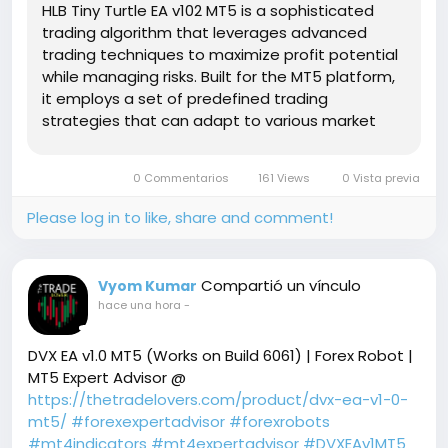
HLB Tiny Turtle EA v102 MT5 is a sophisticated
trading algorithm that leverages advanced
trading techniques to maximize profit potential
while managing risks. Built for the MT5 platform,
it employs a set of predefined trading
strategies that can adapt to various market
conditions. This flexibility makes it suitable for
traders of all experience levels, from novices to
0 Commentarios
161 Views
0 Vista previa
seasoned professionals.
Please log in to like, share and comment!
Compartió un vínculo
Vyom Kumar
hace una hora
-
DVX EA v1.0 MT5 (Works on Build 6061) | Forex Robot |
MT5 Expert Advisor @
https://thetradelovers.com/product/dvx-ea-v1-0-
mt5/
#forexexpertadvisor
#forexrobots
#mt4indicators
#mt4expertadvisor
#DVXEAv1MT5