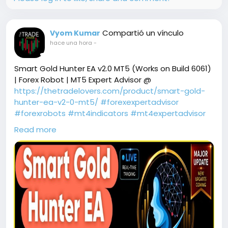
Compartió un vínculo
Vyom Kumar
hace una hora
-
Smart Gold Hunter EA v2.0 MT5 (Works on Build 6061)
| Forex Robot | MT5 Expert Advisor @
https://thetradelovers.com/product/smart-gold-
hunter-ea-v2-0-mt5/
#forexexpertadvisor
#forexrobots
#mt4indicators
#mt4expertadvisor
#SmartGoldHunterEAv2MT5
Read more