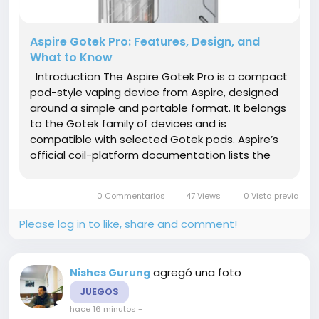
Aspire Gotek Pro: Features, Design, and
What to Know
Introduction The Aspire Gotek Pro is a compact
pod-style vaping device from Aspire, designed
around a simple and portable format. It belongs
to the Gotek family of devices and is
compatible with selected Gotek pods. Aspire’s
official coil-platform documentation lists the
Gotek Pro as compatible with Gotek Pods in
0.6Ω and 0.8Ω configurations, as well as a 1.0Ω...
0 Commentarios
47 Views
0 Vista previa
Please log in to like, share and comment!
agregó una foto
Nishes Gurung
JUEGOS
hace 16 minutos
-