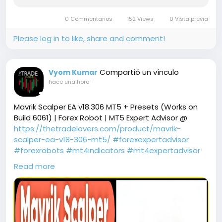
making it suitable for traders seeking a rule-
based approach to Gold trading.
0 Commentarios
152 Views
0 Vista previa
Please log in to like, share and comment!
Compartió un vínculo
Vyom Kumar
hace una hora
-
Mavrik Scalper EA v18.306 MT5 + Presets (Works on
Build 6061) | Forex Robot | MT5 Expert Advisor @
https://thetradelovers.com/product/mavrik-
scalper-ea-v18-306-mt5/
#forexexpertadvisor
#forexrobots
#mt4indicators
#mt4expertadvisor
#MavrikScalperEAv18306MT5
Read more