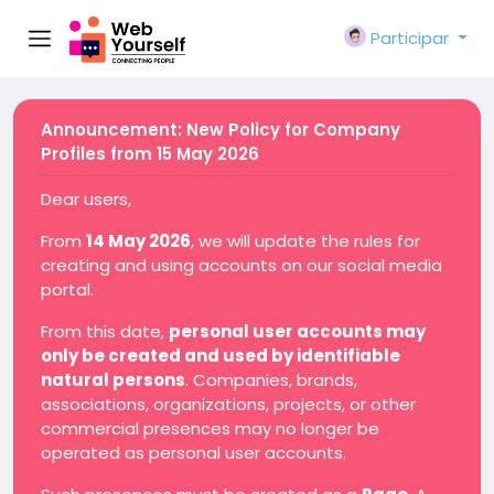
Participar
Announcement: New Policy for Company
Profiles from 15 May 2026
Dear users,
From
14 May 2026
, we will update the rules for
creating and using accounts on our social media
portal.
From this date,
personal user accounts may
only be created and used by identifiable
natural persons
. Companies, brands,
associations, organizations, projects, or other
commercial presences may no longer be
operated as personal user accounts.