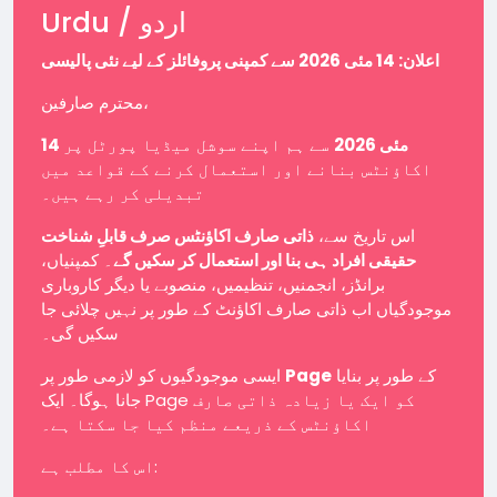
Urdu / اردو
اعلان: 14 مئی 2026 سے کمپنی پروفائلز کے لیے نئی پالیسی
محترم صارفین،
14 مئی 2026
سے ہم اپنے سوشل میڈیا پورٹل پر
اکاؤنٹس بنانے اور استعمال کرنے کے قواعد میں
تبدیلی کر رہے ہیں۔
اس تاریخ سے،
ذاتی صارف اکاؤنٹس صرف قابلِ شناخت
حقیقی افراد ہی بنا اور استعمال کر سکیں گے
۔ کمپنیاں،
برانڈز، انجمنیں، تنظیمیں، منصوبے یا دیگر کاروباری
موجودگیاں اب ذاتی صارف اکاؤنٹ کے طور پر نہیں چلائی جا
سکیں گی۔
ایسی موجودگیوں کو لازمی طور پر
Page
کے طور پر بنایا
جانا ہوگا۔ ایک Page کو ایک یا زیادہ ذاتی صارف
اکاؤنٹس کے ذریعے منظم کیا جا سکتا ہے۔
اس کا مطلب ہے: