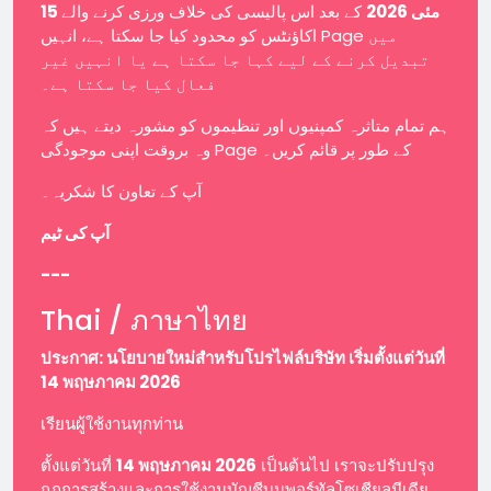
15 مئی 2026
کے بعد اس پالیسی کی خلاف ورزی کرنے والے
اکاؤنٹس کو محدود کیا جا سکتا ہے، انہیں Page میں
تبدیل کرنے کے لیے کہا جا سکتا ہے یا انہیں غیر
فعال کیا جا سکتا ہے۔
ہم تمام متاثرہ کمپنیوں اور تنظیموں کو مشورہ دیتے ہیں کہ
وہ بروقت اپنی موجودگی Page کے طور پر قائم کریں۔
آپ کے تعاون کا شکریہ۔
آپ کی ٹیم
---
Thai / ภาษาไทย
ประกาศ: นโยบายใหม่สำหรับโปรไฟล์บริษัท เริ่มตั้งแต่วันที่
14 พฤษภาคม 2026
เรียนผู้ใช้งานทุกท่าน
ตั้งแต่วันที่
14 พฤษภาคม 2026
เป็นต้นไป เราจะปรับปรุง
กฎการสร้างและการใช้งานบัญชีบนพอร์ทัลโซเชียลมีเดีย