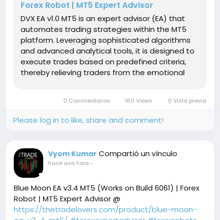
Forex Robot | MT5 Expert Advisor
DVX EA v1.0 MT5 is an expert advisor (EA) that
automates trading strategies within the MT5
platform. Leveraging sophisticated algorithms
and advanced analytical tools, it is designed to
execute trades based on predefined criteria,
thereby relieving traders from the emotional
burden often associated with manual trading.
This cutting-edge EA integrates seamlessly with
0 Commentarios
160 Views
0 Vista previa
the MT5 environment, a platform known for its
robustness and flexibility, making it an ideal
Please log in to like, share and comment!
choice for modern traders.
Compartió un vínculo
Vyom Kumar
hace una hora
-
Blue Moon EA v3.4 MT5 (Works on Build 6061) | Forex
Robot | MT5 Expert Advisor @
https://thetradelovers.com/product/blue-moon-