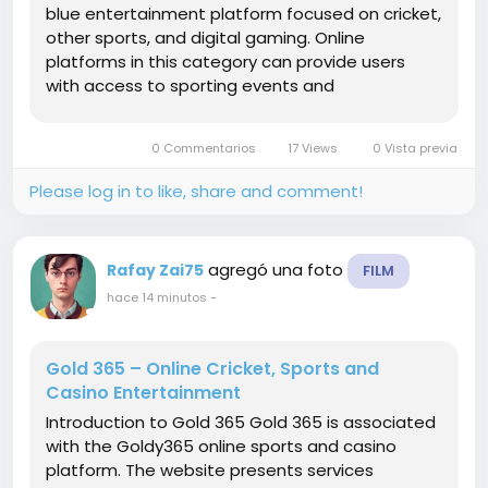
blue entertainment platform focused on cricket,
other sports, and digital gaming. Online
platforms in this category can provide users
with access to sporting events and
entertainment services through websites or
mobile devices. Before using any real-money
0 Commentarios
17 Views
0 Vista previa
feature, users should verify the platform's...
Please log in to like, share and comment!
agregó una foto
Rafay Zai75
FILM
hace 14 minutos
-
Gold 365 – Online Cricket, Sports and
Casino Entertainment
Introduction to Gold 365 Gold 365 is associated
with the Goldy365 online sports and casino
platform. The website presents services