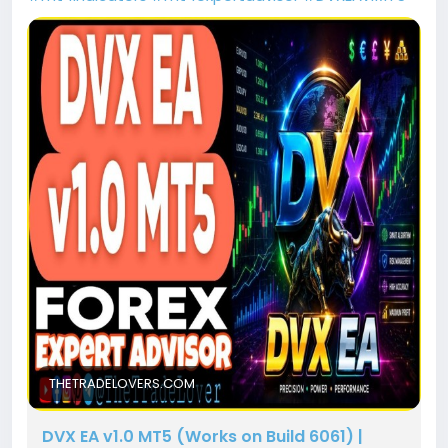
THETRADELOVERS.COM
DVX EA v1.0 MT5 (Works on Build 6061) |