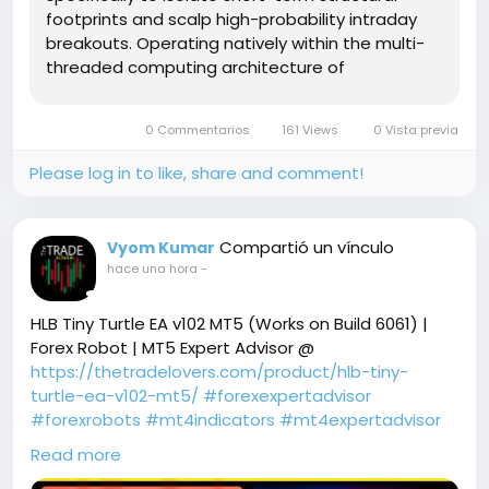
footprints and scalp high-probability intraday
breakouts. Operating natively within the multi-
threaded computing architecture of
MetaTrader 5, this sophisticated algorithm
removes all forms of cognitive fatigue, human
0 Commentarios
161 Views
0 Vista previa
hesitation, and trade entry panic from your
operational routine. Highly optimized for the raw
Please log in to like, share and comment!
liquidity of precious metals while retaining
adaptive, multi-pair tracking frameworks for
major currency crosses, this software serves as
Compartió un vínculo
Vyom Kumar
a stable, risk-averse data layer built for modern
hace una hora
-
funding programs and private portfolio groups.
HLB Tiny Turtle EA v102 MT5 (Works on Build 6061) |
Forex Robot | MT5 Expert Advisor @
https://thetradelovers.com/product/hlb-tiny-
turtle-ea-v102-mt5/
#forexexpertadvisor
#forexrobots
#mt4indicators
#mt4expertadvisor
#HLBTinyTurtleEAv102MT5
Read more