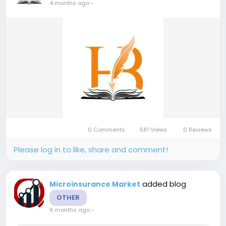
4 months ago
-
0 Comments
581 Views
0 Reviews
Please log in to like, share and comment!
added blog
Microinsurance Market
OTHER
6 months ago
-