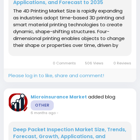
Applications, and Forecast to 2035
The 4D Printing Market Size is rapidly expanding
as industries adopt time-based 3D printing and
smart material printing technologies to create
dynamic, shape-shifting structures. Four-
dimensional printing enables objects to change
their shape or properties over time, driven by
environmental stimuli, making it a key innovation
in advanced additive manufacturing. The
0 Comments
506 Views
0 Reviews
market growth is fueled by...
Please log in to like, share and comment!
added blog
Microinsurance Market
OTHER
6 months ago
-
Deep Packet Inspection Market Size, Trends,
Forecast, Growth, Applications, and