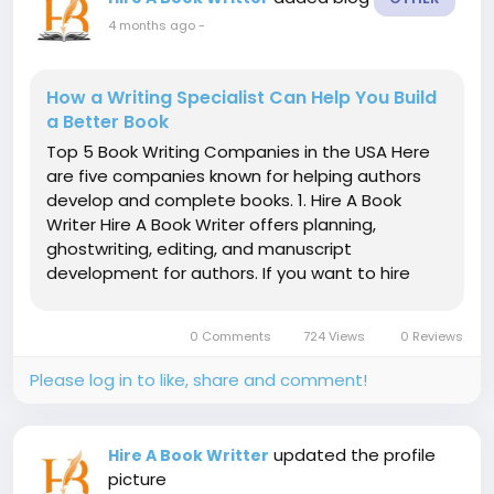
4 months ago
-
How a Writing Specialist Can Help You Build
a Better Book
Top 5 Book Writing Companies in the USA Here
are five companies known for helping authors
develop and complete books. 1. Hire A Book
Writer Hire A Book Writer offers planning,
ghostwriting, editing, and manuscript
development for authors. If you want to hire
writing specialist support, this company provides
structured collaboration from early ideas to a
0 Comments
724 Views
0 Reviews
finished draft. Their team focuses on...
Please log in to like, share and comment!
updated the profile
Hire A Book Writter
picture