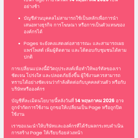
อย่างช้า
บัญชีส่วนบุคคลไม่สามารถใช้เป็นหลักเพื่อการนำ
เสนอทางธุรกิจ การโฆษณา หรือการเป็นตัวแทนของ
องค์กรได้
Pages จะยังคงแสดงต่อสาธารณะ และสามารถเผย
แพร่โพสต์ เพิ่มผู้ติดตาม และโต้ตอบกับชุมชนได้ตาม
ปกติ
การเปลี่ยนแปลงนี้มีวัตถุประสงค์เพื่อทำให้พอร์ทัลของเรา
ชัดเจน โปร่งใส และปลอดภัยยิ่งขึ้น ผู้ใช้งานควรสามารถ
ทราบได้อย่างชัดเจนว่ากำลังติดต่อกับบุคคลส่วนตัว หรือกับ
บริษัทหรือองค์กร
บัญชีที่ละเมิดนโยบายนี้หลังวันที่
14 พฤษภาคม 2026
อาจ
ถูกจำกัดการใช้งาน ถูกขอให้เปลี่ยนเป็น Page หรือถูกปิด
ใช้งาน
เราขอแนะนำให้บริษัทและองค์กรที่ได้รับผลกระทบดำเนิน
การสร้าง Page ให้เรียบร้อยล่วงหน้า