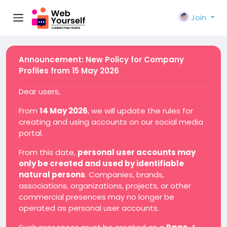
Join
Announcement: New Policy for Company
Profiles from 15 May 2026
Dear users,
From
14 May 2026
, we will update the rules for
creating and using accounts on our social media
portal.
From this date,
personal user accounts may
only be created and used by identifiable
natural persons
. Companies, brands,
associations, organizations, projects, or other
commercial presences may no longer be
operated as personal user accounts.