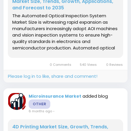
Market Size, Trends, Growth, Applications,
and Forecast to 2035
The Automated Optical Inspection System
Market Size is witnessing rapid expansion as
manufacturers increasingly adopt AOI machines
and vision inspection systems to ensure high-
quality standards in electronics and
semiconductor production. Automated optical
inspection equipment enables precise defect
detection on PCBs, reducing human error and
0 Comments
540 Views
0 Reviews
improving operational efficiency. The market
growth...
Please log in to like, share and comment!
added blog
Microinsurance Market
OTHER
6 months ago
-
4D Printing Market Size, Growth, Trends,