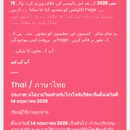
15 مئی 2026
کے بعد اس پالیسی کی خلاف ورزی کرنے والے
اکاؤنٹس کو محدود کیا جا سکتا ہے، انہیں Page میں
تبدیل کرنے کے لیے کہا جا سکتا ہے یا انہیں غیر
فعال کیا جا سکتا ہے۔
ہم تمام متاثرہ کمپنیوں اور تنظیموں کو مشورہ دیتے ہیں کہ
وہ بروقت اپنی موجودگی Page کے طور پر قائم کریں۔
آپ کے تعاون کا شکریہ۔
آپ کی ٹیم
---
Thai / ภาษาไทย
ประกาศ: นโยบายใหม่สำหรับโปรไฟล์บริษัท เริ่มตั้งแต่วันที่
14 พฤษภาคม 2026
เรียนผู้ใช้งานทุกท่าน
ตั้งแต่วันที่
14 พฤษภาคม 2026
เป็นต้นไป เราจะปรับปรุง
กฎการสร้างและการใช้งานบัญชีบนพอร์ทัลโซเชียลมีเดีย