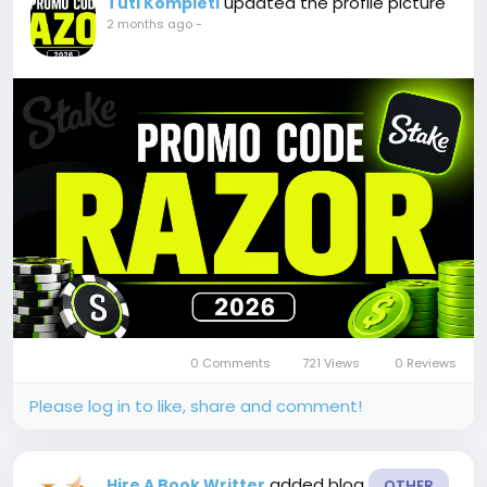
updated the profile picture
Tuti Kompleti
2 months ago
-
0 Comments
721 Views
0 Reviews
Please log in to like, share and comment!
added blog
Hire A Book Writter
OTHER