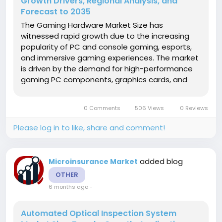
Growth Drivers, Regional Analysis, and
Forecast to 2035
The Gaming Hardware Market Size has
witnessed rapid growth due to the increasing
popularity of PC and console gaming, esports,
and immersive gaming experiences. The market
is driven by the demand for high-performance
gaming PC components, graphics cards, and
high-speed processors that enable seamless
gameplay. The rise of console gaming hardware
0 Comments
506 Views
0 Reviews
market and dedicated gaming hardware
market...
Please log in to like, share and comment!
added blog
Microinsurance Market
OTHER
6 months ago
-
Automated Optical Inspection System