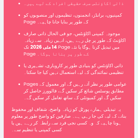
ذاتی اکاؤنٹس صرف حقیقی افراد کے لیے ہیں۔
کمپنیوں، برانڈز، انجمنوں، تنظیموں اور منصوبوں کو
Page کے طور پر بنایا جانا چاہیے۔
موجودہ کمپنی اکاؤنٹس، جو فی الحال ذاتی صارف
اکاؤنٹ کے طور پر چل رہے ہیں، انہیں زیادہ سے زیادہ
14 مئی 2026
تک Page میں تبدیل کرنا ہوگا یا نئے
Page کے طور پر بنانا ہوگا۔
ذاتی اکاؤنٹس کو بنیادی طور پر کاروباری، تشہیری یا
تنظیمی نمائندگی کے لیے استعمال نہیں کیا جا سکتا۔
Pages عوامی طور پر نظر آتے رہیں گے اور معمول کے
مطابق پوسٹس شائع کر سکیں گے، فالوورز حاصل کر
سکیں گے اور کمیونٹی کے ساتھ تعامل کر سکیں گے۔
یہ تبدیلی ہمارے پورٹل کو زیادہ واضح، شفاف اور محفوظ
بنانے کے لیے کی جا رہی ہے۔ صارفین کو واضح طور پر معلوم
ہونا چاہیے کہ وہ کسی نجی فرد سے رابطہ کر رہے ہیں یا
کسی کمپنی یا تنظیم سے۔