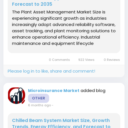
Forecast to 2035
The Plant Asset Management Market Size is
experiencing significant growth as industries
increasingly adopt advanced reliability software,
asset tracking, and plant monitoring solutions to
enhance operational efficiency. Industrial
maintenance and equipment lifecycle
optimization are becoming crucial for
manufacturers aiming to minimize downtime
0 Comments
922 Views
0 Reviews
and maximize productivity. This market’s...
Please log in to like, share and comment!
added blog
Microinsurance Market
OTHER
6 months ago
-
Chilled Beam System Market Size, Growth
Trends, Energy Efficiency, and Forecast to