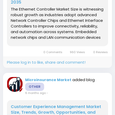
2035
The Ethernet Controller Market Size is witnessing
robust growth as industries adopt advanced
Network Controller Chips and Ethernet Interface
Controllers to improve connectivity, reliability,
and automation across systems. Embedded
network chips and LAN communication devices
are increasingly integrated into industrial,
automotive, and IT applications, driving demand
0 Comments
960 Views
0 Reviews
for high-performance and...
Please log in to like, share and comment!
added blog
Microinsurance Market
OTHER
6 months ago
-
Customer Experience Management Market
Size, Trends, Growth, Opportunities, and