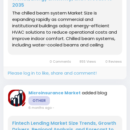
2035
The chilled beam system Market Size is
expanding rapidly as commercial and
institutional buildings adopt energy-efficient
HVAC solutions to reduce operational costs and
improve indoor comfort. Chilled beam systems,
including water-cooled beams and ceiling
cooling setups, provide sustainable alternatives
to traditional air-conditioning by enhancing
0 Comments
855 Views
0 Reviews
thermal comfort while minimizing energy...
Please log in to like, share and comment!
added blog
Microinsurance Market
OTHER
6 months ago
-
Fintech Lending Market Size Trends, Growth
Drivers, Regional Analysis, and Forecast to