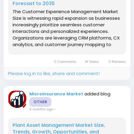
Forecast to 2035
The Customer Experience Management Market
Size is witnessing rapid expansion as businesses
increasingly prioritize seamless customer
interactions and personalized experiences.
Organizations are leveraging CRM platforms, CX
analytics, and customer journey mapping to
understand consumer behavior, improve
satisfaction, and drive loyalty. The integration of
0 Comments
1K Views
0 Reviews
feedback tools and omnichannel engagement...
Please log in to like, share and comment!
added blog
Microinsurance Market
OTHER
6 months ago
-
Plant Asset Management Market Size,
Trends, Growth, Opportunities, and