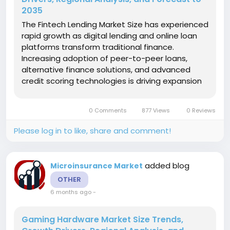
2035
The Fintech Lending Market Size has experienced
rapid growth as digital lending and online loan
platforms transform traditional finance.
Increasing adoption of peer-to-peer loans,
alternative finance solutions, and advanced
credit scoring technologies is driving expansion
across consumer, SME, and corporate segments.
Fintech small business lending market share
0 Comments
877 Views
0 Reviews
continues to grow as startups and...
Please log in to like, share and comment!
added blog
Microinsurance Market
OTHER
6 months ago
-
Gaming Hardware Market Size Trends,