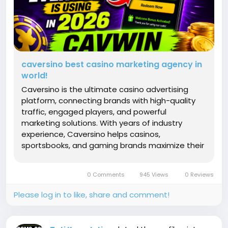
caversino best casino marketing agency in
world!
Caversino is the ultimate casino advertising
platform, connecting brands with high-quality
traffic, engaged players, and powerful
marketing solutions. With years of industry
experience, Caversino helps casinos,
sportsbooks, and gaming brands maximize their
reach through strategic campaigns, affiliate
marketing, content promotion, and audience
0 Comments
945 Views
0 Reviews
targeting. Whether you're launching a new...
Please log in to like, share and comment!