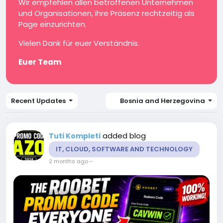
Wir empfehlen allen betroffenen Unternehmen
und Organisationen, ihre Präsenz rechtzeitig als
Page einzurichten.
Vielen Dank für euer Verständnis.
Euer Team
Recent Updates
Bosnia and Herzegovina
added blog
Tuti Kompleti
IT, CLOUD, SOFTWARE AND TECHNOLOGY
2 months ago
-