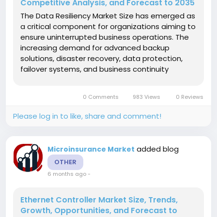
Competitive Analysis, and Forecast to 2035
The Data Resiliency Market Size has emerged as
a critical component for organizations aiming to
ensure uninterrupted business operations. The
increasing demand for advanced backup
solutions, disaster recovery, data protection,
failover systems, and business continuity
strategies has driven companies to invest
heavily in resilient IT infrastructure. With
0 Comments
983 Views
0 Reviews
enterprises facing ever-growing data...
Please log in to like, share and comment!
added blog
Microinsurance Market
OTHER
6 months ago
-
Ethernet Controller Market Size, Trends,
Growth, Opportunities, and Forecast to