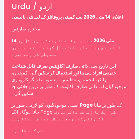
Urdu / اردو
اعلان: 14 مئی 2026 سے کمپنی پروفائلز کے لیے نئی پالیسی
محترم صارفین،
14 مئی 2026
سے ہم اپنے سوشل میڈیا پورٹل پر
اکاؤنٹس بنانے اور استعمال کرنے کے قواعد میں
تبدیلی کر رہے ہیں۔
اس تاریخ سے،
ذاتی صارف اکاؤنٹس صرف قابلِ شناخت
حقیقی افراد ہی بنا اور استعمال کر سکیں گے
۔ کمپنیاں،
برانڈز، انجمنیں، تنظیمیں، منصوبے یا دیگر کاروباری
موجودگیاں اب ذاتی صارف اکاؤنٹ کے طور پر نہیں چلائی جا
سکیں گی۔
ایسی موجودگیوں کو لازمی طور پر
Page
کے طور پر بنایا
جانا ہوگا۔ ایک Page کو ایک یا زیادہ ذاتی صارف
اکاؤنٹس کے ذریعے منظم کیا جا سکتا ہے۔
اس کا مطلب ہے: