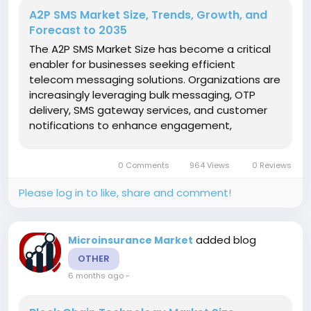
A2P SMS Market Size, Trends, Growth, and
Forecast to 2035
The A2P SMS Market Size has become a critical
enabler for businesses seeking efficient
telecom messaging solutions. Organizations are
increasingly leveraging bulk messaging, OTP
delivery, SMS gateway services, and customer
notifications to enhance engagement,
streamline communication, and ensure timely
delivery of critical information. As enterprises
0 Comments
964 Views
0 Reviews
expand their digital operations, A2P...
Please log in to like, share and comment!
added blog
Microinsurance Market
OTHER
6 months ago
-