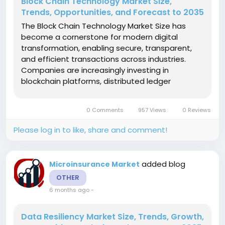
Block Chain Technology Market Size,
Trends, Opportunities, and Forecast to 2035
The Block Chain Technology Market Size has
become a cornerstone for modern digital
transformation, enabling secure, transparent,
and efficient transactions across industries.
Companies are increasingly investing in
blockchain platforms, distributed ledger
technology, crypto infrastructure, and smart
contracts to streamline operations, enhance
0 Comments
957 Views
0 Reviews
security, and improve transparency. With
enterprise...
Please log in to like, share and comment!
added blog
Microinsurance Market
OTHER
6 months ago
-
Data Resiliency Market Size, Trends, Growth,