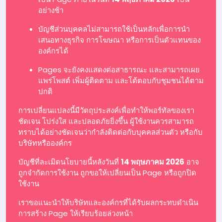
อย่างช้า
บัญชีส่วนบุคคลไม่สามารถใช้เป็นหลักเพื่อการนำ
เสนอทางธุรกิจ การโฆษณา หรือการเป็นตัวแทนของ
องค์กรได้
Pages จะยังคงแสดงต่อสาธารณะ และสามารถเผย
แพร่โพสต์ เพิ่มผู้ติดตาม และโต้ตอบกับชุมชนได้ตาม
ปกติ
การเปลี่ยนแปลงนี้มีวัตถุประสงค์เพื่อทำให้พอร์ทัลของเรา
ชัดเจน โปร่งใส และปลอดภัยยิ่งขึ้น ผู้ใช้งานควรสามารถ
ทราบได้อย่างชัดเจนว่ากำลังติดต่อกับบุคคลส่วนตัว หรือกับ
บริษัทหรือองค์กร
บัญชีที่ละเมิดนโยบายนี้หลังวันที่
14 พฤษภาคม 2026
อาจ
ถูกจำกัดการใช้งาน ถูกขอให้เปลี่ยนเป็น Page หรือถูกปิด
ใช้งาน
เราขอแนะนำให้บริษัทและองค์กรที่ได้รับผลกระทบดำเนิน
การสร้าง Page ให้เรียบร้อยล่วงหน้า