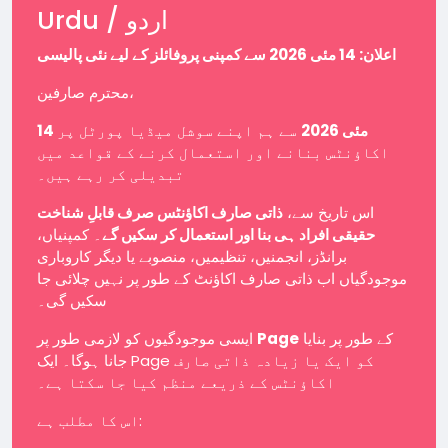
Urdu / اردو
اعلان: 14 مئی 2026 سے کمپنی پروفائلز کے لیے نئی پالیسی
محترم صارفین،
14 مئی 2026
سے ہم اپنے سوشل میڈیا پورٹل پر
اکاؤنٹس بنانے اور استعمال کرنے کے قواعد میں
تبدیلی کر رہے ہیں۔
اس تاریخ سے،
ذاتی صارف اکاؤنٹس صرف قابلِ شناخت
حقیقی افراد ہی بنا اور استعمال کر سکیں گے
۔ کمپنیاں،
برانڈز، انجمنیں، تنظیمیں، منصوبے یا دیگر کاروباری
موجودگیاں اب ذاتی صارف اکاؤنٹ کے طور پر نہیں چلائی جا
سکیں گی۔
ایسی موجودگیوں کو لازمی طور پر
Page
کے طور پر بنایا
جانا ہوگا۔ ایک Page کو ایک یا زیادہ ذاتی صارف
اکاؤنٹس کے ذریعے منظم کیا جا سکتا ہے۔
اس کا مطلب ہے: