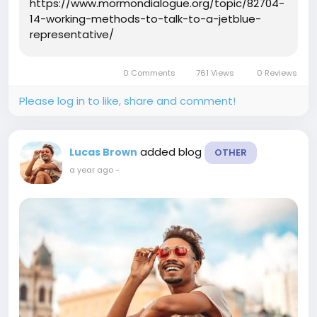
https://www.mormondialogue.org/topic/82704-
14-working-methods-to-talk-to-a-jetblue-
representative/
0 Comments
761 Views
0 Reviews
Please log in to like, share and comment!
added blog
Lucas Brown
OTHER
a year ago
-