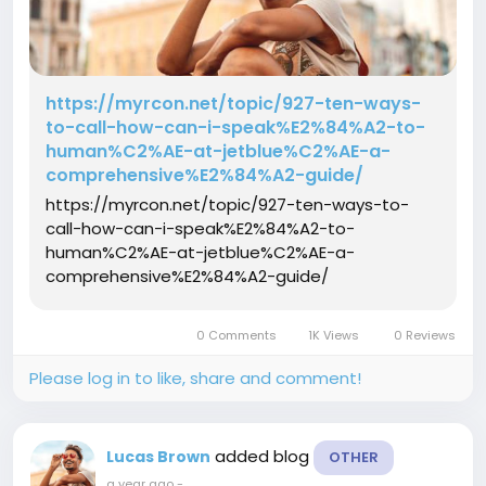
https://myrcon.net/topic/927-ten-ways-
to-call-how-can-i-speak%E2%84%A2-to-
human%C2%AE-at-jetblue%C2%AE-a-
comprehensive%E2%84%A2-guide/
https://myrcon.net/topic/927-ten-ways-to-
call-how-can-i-speak%E2%84%A2-to-
human%C2%AE-at-jetblue%C2%AE-a-
comprehensive%E2%84%A2-guide/
0 Comments
1K Views
0 Reviews
Please log in to like, share and comment!
added blog
Lucas Brown
OTHER
a year ago
-