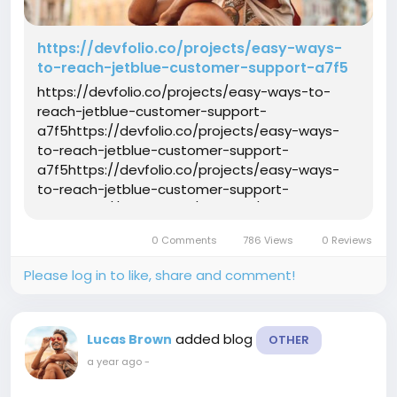
https://devfolio.co/projects/easy-ways-
to-reach-jetblue-customer-support-a7f5
https://devfolio.co/projects/easy-ways-to-
reach-jetblue-customer-support-
a7f5https://devfolio.co/projects/easy-ways-
to-reach-jetblue-customer-support-
a7f5https://devfolio.co/projects/easy-ways-
to-reach-jetblue-customer-support-
a7f5https://devfolio.co/projects/easy-ways-
to-reach-jetblue-customer-support-
0 Comments
786 Views
0 Reviews
a7f5https://devfolio.co/projects/easy-ways-
to-reach-jetblue-customer-support-
Please log in to like, share and comment!
a7f5https://devf...
added blog
Lucas Brown
OTHER
a year ago
-