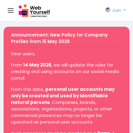
Join
Announcement: New Policy for Company
Profiles from 15 May 2026
Dear users,
From
14 May 2026
, we will update the rules for
creating and using accounts on our social media
portal.
From this date,
personal user accounts may
only be created and used by identifiable
natural persons
. Companies, brands,
associations, organizations, projects, or other
commercial presences may no longer be
operated as personal user accounts.