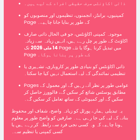
ذاتی اکاؤنٹس صرف حقیقی افراد کے لیے ہیں۔
کمپنیوں، برانڈز، انجمنوں، تنظیموں اور منصوبوں کو
Page کے طور پر بنایا جانا چاہیے۔
موجودہ کمپنی اکاؤنٹس، جو فی الحال ذاتی صارف
اکاؤنٹ کے طور پر چل رہے ہیں، انہیں زیادہ سے زیادہ
14 مئی 2026
تک Page میں تبدیل کرنا ہوگا یا نئے
Page کے طور پر بنانا ہوگا۔
ذاتی اکاؤنٹس کو بنیادی طور پر کاروباری، تشہیری یا
تنظیمی نمائندگی کے لیے استعمال نہیں کیا جا سکتا۔
Pages عوامی طور پر نظر آتے رہیں گے اور معمول کے
مطابق پوسٹس شائع کر سکیں گے، فالوورز حاصل کر
سکیں گے اور کمیونٹی کے ساتھ تعامل کر سکیں گے۔
یہ تبدیلی ہمارے پورٹل کو زیادہ واضح، شفاف اور محفوظ
بنانے کے لیے کی جا رہی ہے۔ صارفین کو واضح طور پر معلوم
ہونا چاہیے کہ وہ کسی نجی فرد سے رابطہ کر رہے ہیں یا
کسی کمپنی یا تنظیم سے۔