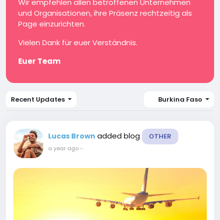
Wir empfehlen allen betroffenen Unternehmen
und Organisationen, ihre Präsenz rechtzeitig als
Page einzurichten.
Vielen Dank für euer Verständnis.
Euer Team
Recent Updates
Burkina Faso
added blog
Lucas Brown
OTHER
a year ago
-