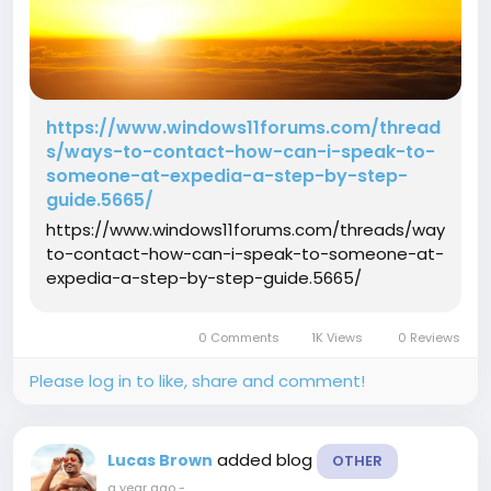
https://www.windows11forums.com/thread
s/ways-to-contact-how-can-i-speak-to-
someone-at-expedia-a-step-by-step-
guide.5665/
https://www.windows11forums.com/threads/ways-
to-contact-how-can-i-speak-to-someone-at-
expedia-a-step-by-step-guide.5665/
0 Comments
1K Views
0 Reviews
Please log in to like, share and comment!
added blog
Lucas Brown
OTHER
a year ago
-