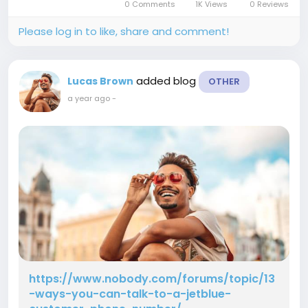
0 Comments
1K Views
0 Reviews
https://youtu.be/08h3jeXnCvI
https://youtu.be/08h3jeXnCvI
Please log in to like, share and comment!
https://youtu.be/08h3jeXnCvI
https://youtu.be/08h3jeXnCvI
https://youtu.be/08h3jeXnCvI...
added blog
Lucas Brown
OTHER
a year ago
-
https://www.nobody.com/forums/topic/13
-ways-you-can-talk-to-a-jetblue-