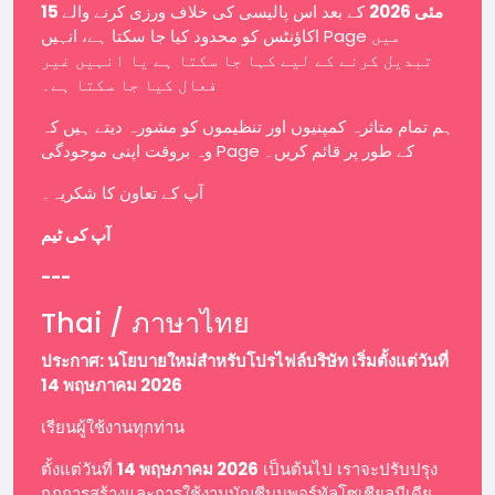
15 مئی 2026
کے بعد اس پالیسی کی خلاف ورزی کرنے والے
اکاؤنٹس کو محدود کیا جا سکتا ہے، انہیں Page میں
تبدیل کرنے کے لیے کہا جا سکتا ہے یا انہیں غیر
فعال کیا جا سکتا ہے۔
ہم تمام متاثرہ کمپنیوں اور تنظیموں کو مشورہ دیتے ہیں کہ
وہ بروقت اپنی موجودگی Page کے طور پر قائم کریں۔
آپ کے تعاون کا شکریہ۔
آپ کی ٹیم
---
Thai / ภาษาไทย
ประกาศ: นโยบายใหม่สำหรับโปรไฟล์บริษัท เริ่มตั้งแต่วันที่
14 พฤษภาคม 2026
เรียนผู้ใช้งานทุกท่าน
ตั้งแต่วันที่
14 พฤษภาคม 2026
เป็นต้นไป เราจะปรับปรุง
กฎการสร้างและการใช้งานบัญชีบนพอร์ทัลโซเชียลมีเดีย