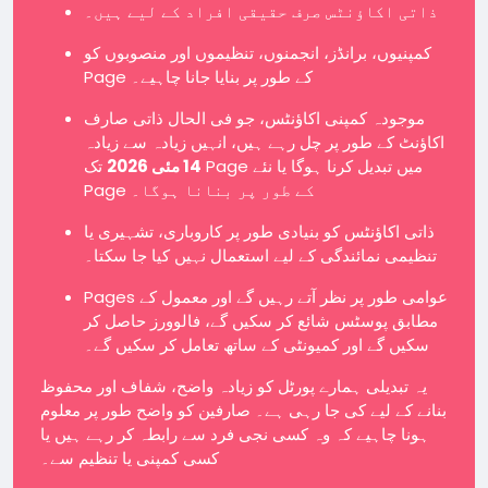
ذاتی اکاؤنٹس صرف حقیقی افراد کے لیے ہیں۔
کمپنیوں، برانڈز، انجمنوں، تنظیموں اور منصوبوں کو
Page کے طور پر بنایا جانا چاہیے۔
موجودہ کمپنی اکاؤنٹس، جو فی الحال ذاتی صارف
اکاؤنٹ کے طور پر چل رہے ہیں، انہیں زیادہ سے زیادہ
تک Page میں تبدیل کرنا ہوگا یا نئے
14 مئی 2026
Page کے طور پر بنانا ہوگا۔
ذاتی اکاؤنٹس کو بنیادی طور پر کاروباری، تشہیری یا
تنظیمی نمائندگی کے لیے استعمال نہیں کیا جا سکتا۔
Pages عوامی طور پر نظر آتے رہیں گے اور معمول کے
مطابق پوسٹس شائع کر سکیں گے، فالوورز حاصل کر
سکیں گے اور کمیونٹی کے ساتھ تعامل کر سکیں گے۔
یہ تبدیلی ہمارے پورٹل کو زیادہ واضح، شفاف اور محفوظ
بنانے کے لیے کی جا رہی ہے۔ صارفین کو واضح طور پر معلوم
ہونا چاہیے کہ وہ کسی نجی فرد سے رابطہ کر رہے ہیں یا
کسی کمپنی یا تنظیم سے۔