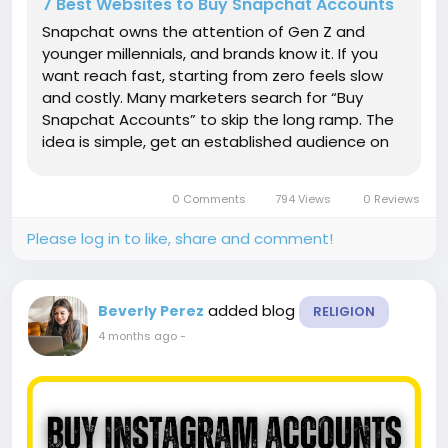
7 Best Websites to Buy Snapchat Accounts
Snapchat owns the attention of Gen Z and
younger millennials, and brands know it. If you
want reach fast, starting from zero feels slow
and costly. Many marketers search for “Buy
Snapchat Accounts” to skip the long ramp. The
idea is simple, get an established audience on
day one. These accounts are often aged,
sometimes verified, and built around a niche.
0 Comments
794 Views
0 Reviews
Some come with real...
Please log in to like, share and comment!
added blog
Beverly Perez
RELIGION
4 months ago
-