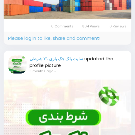
0 Comments
804 Views
0 Reviews
Please log in to like, share and comment!
updated the
سایت بلک جک بازی ۲۱ شرطی
profile picture
8 months ago
-