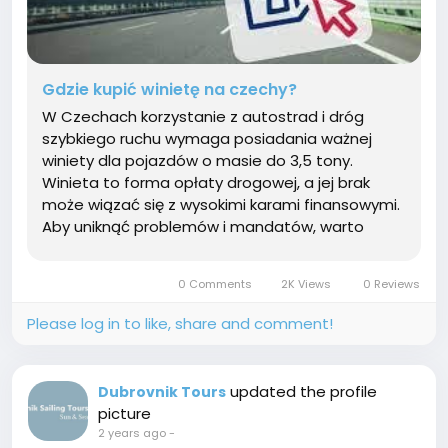
Gdzie kupić winietę na czechy?
W Czechach korzystanie z autostrad i dróg
szybkiego ruchu wymaga posiadania ważnej
winiety dla pojazdów o masie do 3,5 tony.
Winieta to forma opłaty drogowej, a jej brak
może wiązać się z wysokimi karami finansowymi.
Aby uniknąć problemów i mandatów, warto
przed podróżą dokładnie zapoznać się z
zasadami nabycia i korzystania z winieta czechy.
0 Comments
2K Views
0 Reviews
Rodzaje winiet w...
Please log in to like, share and comment!
updated the profile
Dubrovnik Tours
picture
2 years ago
-