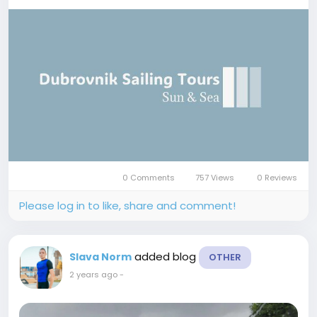
0 Comments
757 Views
0 Reviews
Please log in to like, share and comment!
added blog
Slava Norm
OTHER
2 years ago
-