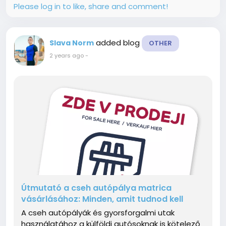
Please log in to like, share and comment!
added blog
Slava Norm
OTHER
2 years ago
-
Útmutató a cseh autópálya matrica
vásárlásához: Minden, amit tudnod kell
A cseh autópályák és gyorsforgalmi utak
használatához a külföldi autósoknak is kötelező