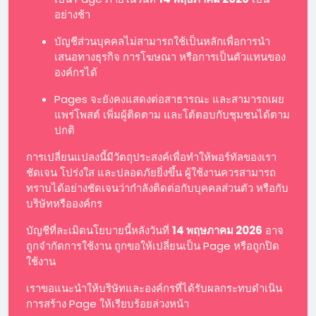
อย่างช้า
บัญชีส่วนบุคคลไม่สามารถใช้เป็นหลักเพื่อการนำ
เสนอทางธุรกิจ การโฆษณา หรือการเป็นตัวแทนของ
องค์กรได้
Pages จะยังคงแสดงต่อสาธารณะ และสามารถเผย
แพร่โพสต์ เพิ่มผู้ติดตาม และโต้ตอบกับชุมชนได้ตาม
ปกติ
การเปลี่ยนแปลงนี้มีวัตถุประสงค์เพื่อทำให้พอร์ทัลของเรา
ชัดเจน โปร่งใส และปลอดภัยยิ่งขึ้น ผู้ใช้งานควรสามารถ
ทราบได้อย่างชัดเจนว่ากำลังติดต่อกับบุคคลส่วนตัว หรือกับ
บริษัทหรือองค์กร
บัญชีที่ละเมิดนโยบายนี้หลังวันที่
14 พฤษภาคม 2026
อาจ
ถูกจำกัดการใช้งาน ถูกขอให้เปลี่ยนเป็น Page หรือถูกปิด
ใช้งาน
เราขอแนะนำให้บริษัทและองค์กรที่ได้รับผลกระทบดำเนิน
การสร้าง Page ให้เรียบร้อยล่วงหน้า