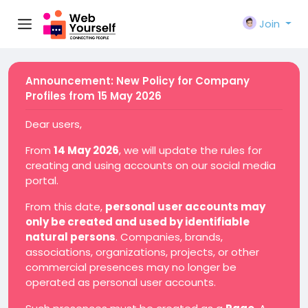
Join
Announcement: New Policy for Company
Profiles from 15 May 2026
Dear users,
From
14 May 2026
, we will update the rules for
creating and using accounts on our social media
portal.
From this date,
personal user accounts may
only be created and used by identifiable
natural persons
. Companies, brands,
associations, organizations, projects, or other
commercial presences may no longer be
operated as personal user accounts.