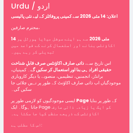
Urdu / اردو
اعلان: 14 مئی 2026 سے کمپنی پروفائلز کے لیے نئی پالیسی
محترم صارفین،
14 مئی 2026
سے ہم اپنے سوشل میڈیا پورٹل پر
اکاؤنٹس بنانے اور استعمال کرنے کے قواعد میں
تبدیلی کر رہے ہیں۔
اس تاریخ سے،
ذاتی صارف اکاؤنٹس صرف قابلِ شناخت
حقیقی افراد ہی بنا اور استعمال کر سکیں گے
۔ کمپنیاں،
برانڈز، انجمنیں، تنظیمیں، منصوبے یا دیگر کاروباری
موجودگیاں اب ذاتی صارف اکاؤنٹ کے طور پر نہیں چلائی جا
سکیں گی۔
ایسی موجودگیوں کو لازمی طور پر
Page
کے طور پر بنایا
جانا ہوگا۔ ایک Page کو ایک یا زیادہ ذاتی صارف
اکاؤنٹس کے ذریعے منظم کیا جا سکتا ہے۔
اس کا مطلب ہے: