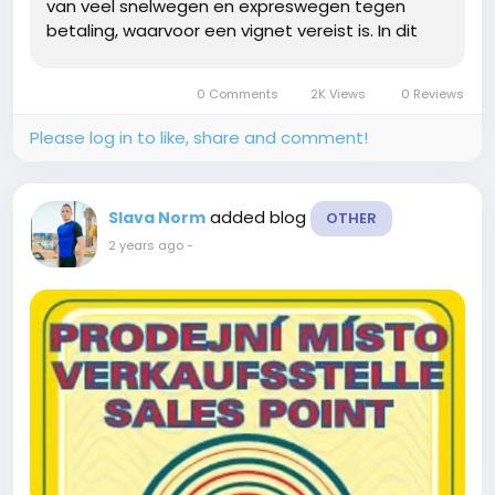
van veel snelwegen en expreswegen tegen
betaling, waarvoor een vignet vereist is. In dit
artikel bespreken we alle details over de
aanschaf en het gebruik van vignetten, de
0 Comments
2K Views
0 Reviews
verschillende...
Please log in to like, share and comment!
added blog
Slava Norm
OTHER
2 years ago
-