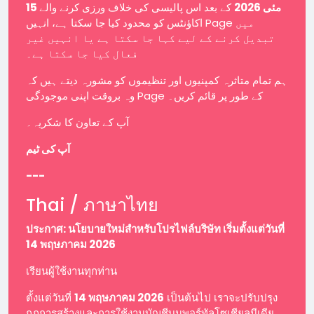
15 مئی 2026
کے بعد اس پالیسی کی خلاف ورزی کرنے والے
اکاؤنٹس کو محدود کیا جا سکتا ہے، انہیں Page میں
تبدیل کرنے کے لیے کہا جا سکتا ہے یا انہیں غیر
فعال کیا جا سکتا ہے۔
ہم تمام متاثرہ کمپنیوں اور تنظیموں کو مشورہ دیتے ہیں کہ
وہ بروقت اپنی موجودگی Page کے طور پر قائم کریں۔
آپ کے تعاون کا شکریہ۔
آپ کی ٹیم
---
Thai / ภาษาไทย
ประกาศ: นโยบายใหม่สำหรับโปรไฟล์บริษัท เริ่มตั้งแต่วันที่
14 พฤษภาคม 2026
เรียนผู้ใช้งานทุกท่าน
ตั้งแต่วันที่
14 พฤษภาคม 2026
เป็นต้นไป เราจะปรับปรุง
กฎการสร้างและการใช้งานบัญชีบนพอร์ทัลโซเชียลมีเดีย