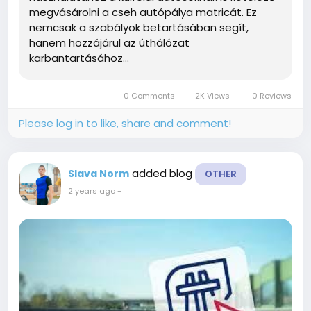
megvásárolni a cseh autópálya matricát. Ez
nemcsak a szabályok betartásában segít,
hanem hozzájárul az úthálózat
karbantartásához...
0 Comments
2K Views
0 Reviews
Please log in to like, share and comment!
added blog
Slava Norm
OTHER
2 years ago
-