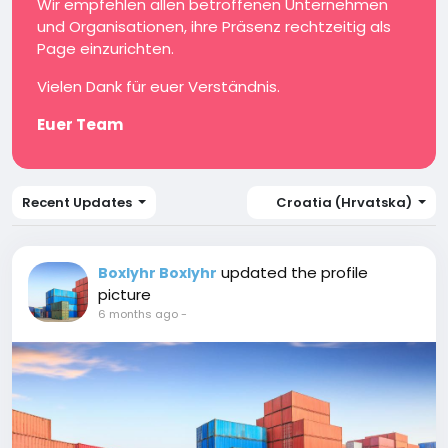
Wir empfehlen allen betroffenen Unternehmen
und Organisationen, ihre Präsenz rechtzeitig als
Page einzurichten.
Vielen Dank für euer Verständnis.
Euer Team
Recent Updates
Croatia (Hrvatska)
updated the profile
Boxlyhr Boxlyhr
picture
6 months ago
-