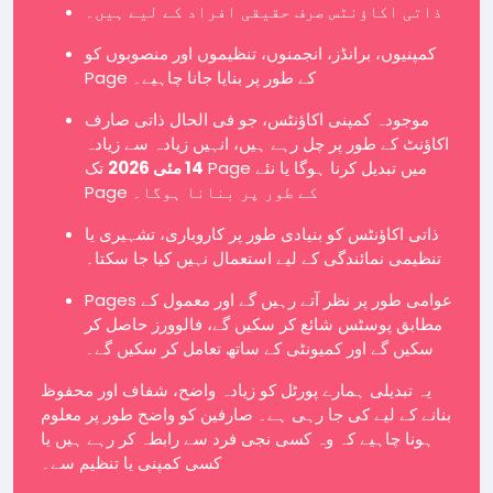
ذاتی اکاؤنٹس صرف حقیقی افراد کے لیے ہیں۔
کمپنیوں، برانڈز، انجمنوں، تنظیموں اور منصوبوں کو
Page کے طور پر بنایا جانا چاہیے۔
موجودہ کمپنی اکاؤنٹس، جو فی الحال ذاتی صارف
اکاؤنٹ کے طور پر چل رہے ہیں، انہیں زیادہ سے زیادہ
14 مئی 2026
تک Page میں تبدیل کرنا ہوگا یا نئے
Page کے طور پر بنانا ہوگا۔
ذاتی اکاؤنٹس کو بنیادی طور پر کاروباری، تشہیری یا
تنظیمی نمائندگی کے لیے استعمال نہیں کیا جا سکتا۔
Pages عوامی طور پر نظر آتے رہیں گے اور معمول کے
مطابق پوسٹس شائع کر سکیں گے، فالوورز حاصل کر
سکیں گے اور کمیونٹی کے ساتھ تعامل کر سکیں گے۔
یہ تبدیلی ہمارے پورٹل کو زیادہ واضح، شفاف اور محفوظ
بنانے کے لیے کی جا رہی ہے۔ صارفین کو واضح طور پر معلوم
ہونا چاہیے کہ وہ کسی نجی فرد سے رابطہ کر رہے ہیں یا
کسی کمپنی یا تنظیم سے۔