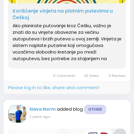
Korišćenje vinjeta na platnim putevima u
Češkoj
Ako planirate putovanje kroz Češku, važno je
znati da su vinjete obavezne za većinu
autoputeva i brzih puteva u ovoj zemlji. Vinjeta je
sistem naplate putarine koji omogućava
vozačima slobodno kretanje po mreži
autoputeva, bez potrebe za stajanjem na
rampama. S obzirom na to da Češka vinjeta
nema sistem klasičnih naplatnih stanica, češka
0 Comments
2K Views
0 Reviews
vinjeta je neophodna za...
Please log in to like, share and comment!
added blog
Slava Norm
OTHER
2 years ago
-