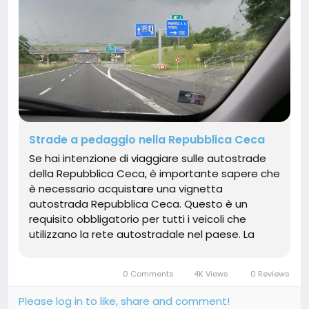
Strade a pedaggio nella Repubblica Ceca
Se hai intenzione di viaggiare sulle autostrade
della Repubblica Ceca, è importante sapere che
è necessario acquistare una vignetta
autostrada Repubblica Ceca. Questo è un
requisito obbligatorio per tutti i veicoli che
utilizzano la rete autostradale nel paese. La
vignetta Repubblica Ceca può essere
acquistata online, presso i punti di vendita
0 Comments
4K Views
0 Reviews
autorizzati, come...
Please log in to like, share and comment!