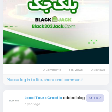
0 Comments
845 Views
0 Reviews
Please log in to like, share and comment!
added blog
Local Tours Croatia
OTHER
a year ago
-