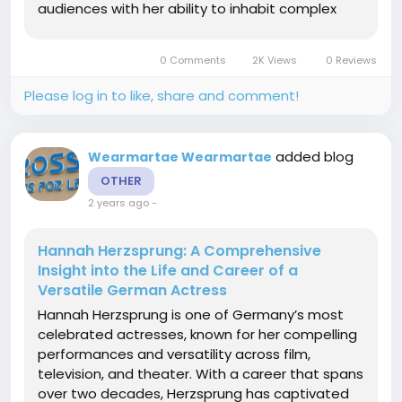
audiences with her ability to inhabit complex
characters, bringing them to life with
authenticity and depth. In this article, we explore
0 Comments
2K Views
0 Reviews
her early life, career...
Please log in to like, share and comment!
added blog
Wearmartae Wearmartae
OTHER
2 years ago
-
Hannah Herzsprung: A Comprehensive
Insight into the Life and Career of a
Versatile German Actress
Hannah Herzsprung is one of Germany’s most
celebrated actresses, known for her compelling
performances and versatility across film,
television, and theater. With a career that spans
over two decades, Herzsprung has captivated