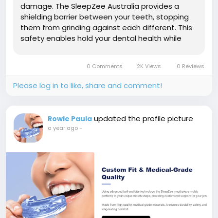
damage. The SleepZee Australia provides a
shielding barrier between your teeth, stopping
them from grinding against each different. This
safety enables hold your dental health while
also stopping the lengthy-time period harm
associated with bruxism. OFFICIAL
0 Comments
2K Views
0 Reviews
FACEBOOKS@>>> FB@>>...
Please log in to like, share and comment!
updated the profile picture
Rowle Paula
a year ago
-