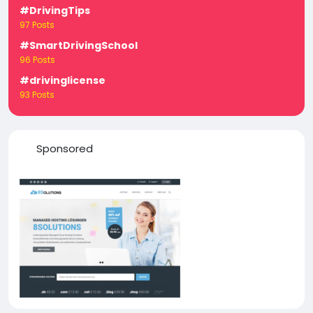
#DrivingTips
97 Posts
#SmartDrivingSchool
96 Posts
#drivinglicense
93 Posts
Sponsored