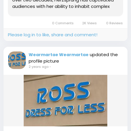
audiences with her ability to inhabit complex
characters, bringing them to life with
authenticity and depth. In this article, we explore
0 Comments
2K Views
0 Reviews
her early life, career...
Please log in to like, share and comment!
updated the
Wearmartae Wearmartae
profile picture
2 years ago
-