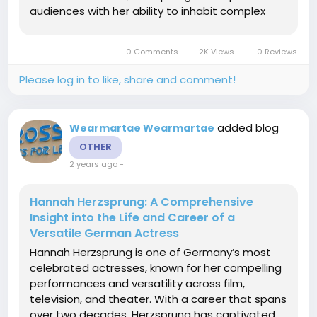
audiences with her ability to inhabit complex
characters, bringing them to life with
authenticity and depth. In this article, we explore
0 Comments
2K Views
0 Reviews
her early life, career...
Please log in to like, share and comment!
added blog
Wearmartae Wearmartae
OTHER
2 years ago
-
Hannah Herzsprung: A Comprehensive
Insight into the Life and Career of a
Versatile German Actress
Hannah Herzsprung is one of Germany’s most
celebrated actresses, known for her compelling
performances and versatility across film,
television, and theater. With a career that spans
over two decades, Herzsprung has captivated