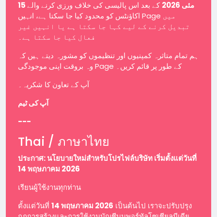
15 مئی 2026
کے بعد اس پالیسی کی خلاف ورزی کرنے والے
اکاؤنٹس کو محدود کیا جا سکتا ہے، انہیں Page میں
تبدیل کرنے کے لیے کہا جا سکتا ہے یا انہیں غیر
فعال کیا جا سکتا ہے۔
ہم تمام متاثرہ کمپنیوں اور تنظیموں کو مشورہ دیتے ہیں کہ
وہ بروقت اپنی موجودگی Page کے طور پر قائم کریں۔
آپ کے تعاون کا شکریہ۔
آپ کی ٹیم
---
Thai / ภาษาไทย
ประกาศ: นโยบายใหม่สำหรับโปรไฟล์บริษัท เริ่มตั้งแต่วันที่
14 พฤษภาคม 2026
เรียนผู้ใช้งานทุกท่าน
ตั้งแต่วันที่
14 พฤษภาคม 2026
เป็นต้นไป เราจะปรับปรุง
กฎการสร้างและการใช้งานบัญชีบนพอร์ทัลโซเชียลมีเดีย