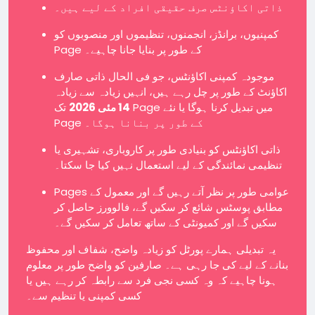
ذاتی اکاؤنٹس صرف حقیقی افراد کے لیے ہیں۔
کمپنیوں، برانڈز، انجمنوں، تنظیموں اور منصوبوں کو
Page کے طور پر بنایا جانا چاہیے۔
موجودہ کمپنی اکاؤنٹس، جو فی الحال ذاتی صارف
اکاؤنٹ کے طور پر چل رہے ہیں، انہیں زیادہ سے زیادہ
14 مئی 2026
تک Page میں تبدیل کرنا ہوگا یا نئے
Page کے طور پر بنانا ہوگا۔
ذاتی اکاؤنٹس کو بنیادی طور پر کاروباری، تشہیری یا
تنظیمی نمائندگی کے لیے استعمال نہیں کیا جا سکتا۔
Pages عوامی طور پر نظر آتے رہیں گے اور معمول کے
مطابق پوسٹس شائع کر سکیں گے، فالوورز حاصل کر
سکیں گے اور کمیونٹی کے ساتھ تعامل کر سکیں گے۔
یہ تبدیلی ہمارے پورٹل کو زیادہ واضح، شفاف اور محفوظ
بنانے کے لیے کی جا رہی ہے۔ صارفین کو واضح طور پر معلوم
ہونا چاہیے کہ وہ کسی نجی فرد سے رابطہ کر رہے ہیں یا
کسی کمپنی یا تنظیم سے۔