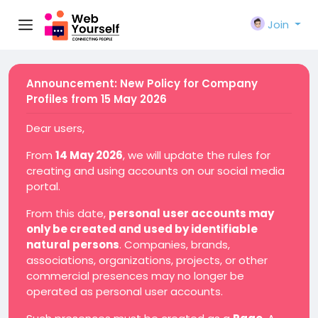
Join
Announcement: New Policy for Company
Profiles from 15 May 2026
Dear users,
From
14 May 2026
, we will update the rules for
creating and using accounts on our social media
portal.
From this date,
personal user accounts may
only be created and used by identifiable
natural persons
. Companies, brands,
associations, organizations, projects, or other
commercial presences may no longer be
operated as personal user accounts.