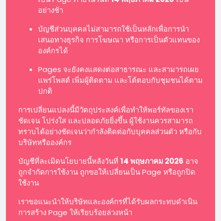
อย่างช้า
บัญชีส่วนบุคคลไม่สามารถใช้เป็นหลักเพื่อการนำ
เสนอทางธุรกิจ การโฆษณา หรือการเป็นตัวแทนของ
องค์กรได้
Pages จะยังคงแสดงต่อสาธารณะ และสามารถเผย
แพร่โพสต์ เพิ่มผู้ติดตาม และโต้ตอบกับชุมชนได้ตาม
ปกติ
การเปลี่ยนแปลงนี้มีวัตถุประสงค์เพื่อทำให้พอร์ทัลของเรา
ชัดเจน โปร่งใส และปลอดภัยยิ่งขึ้น ผู้ใช้งานควรสามารถ
ทราบได้อย่างชัดเจนว่ากำลังติดต่อกับบุคคลส่วนตัว หรือกับ
บริษัทหรือองค์กร
บัญชีที่ละเมิดนโยบายนี้หลังวันที่
14 พฤษภาคม 2026
อาจ
ถูกจำกัดการใช้งาน ถูกขอให้เปลี่ยนเป็น Page หรือถูกปิด
ใช้งาน
เราขอแนะนำให้บริษัทและองค์กรที่ได้รับผลกระทบดำเนิน
การสร้าง Page ให้เรียบร้อยล่วงหน้า