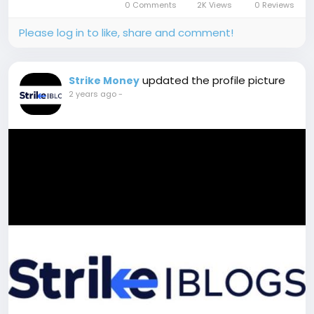
0 Comments
2K Views
0 Reviews
Please log in to like, share and comment!
updated the profile picture
Strike Money
2 years ago
-