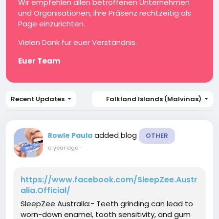
Wir empfehlen allen betroffenen Unternehmen
und Organisationen, ihre Präsenz rechtzeitig als
Page einzurichten.
Vielen Dank für euer Verständnis.
Euer Team
Recent Updates
Falkland Islands (Malvinas)
added blog
Rowle Paula
OTHER
a year ago
-
https://www.facebook.com/SleepZee.Austr
alia.Official/
SleepZee Australia:- Teeth grinding can lead to
worn-down enamel, tooth sensitivity, and gum