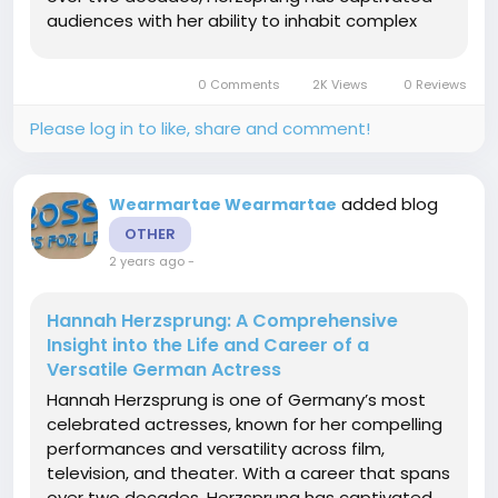
audiences with her ability to inhabit complex
characters, bringing them to life with
authenticity and depth. In this article, we explore
0 Comments
2K Views
0 Reviews
her early life, career...
Please log in to like, share and comment!
added blog
Wearmartae Wearmartae
OTHER
2 years ago
-
Hannah Herzsprung: A Comprehensive
Insight into the Life and Career of a
Versatile German Actress
Hannah Herzsprung is one of Germany’s most
celebrated actresses, known for her compelling
performances and versatility across film,
television, and theater. With a career that spans
over two decades, Herzsprung has captivated