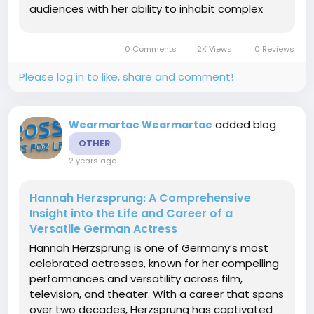
audiences with her ability to inhabit complex
characters, bringing them to life with
authenticity and depth. In this article, we explore
0 Comments
2K Views
0 Reviews
her early life, career...
Please log in to like, share and comment!
added blog
Wearmartae Wearmartae
OTHER
2 years ago
-
Hannah Herzsprung: A Comprehensive
Insight into the Life and Career of a
Versatile German Actress
Hannah Herzsprung is one of Germany’s most
celebrated actresses, known for her compelling
performances and versatility across film,
television, and theater. With a career that spans
over two decades, Herzsprung has captivated