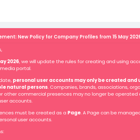
ment: New Policy for Company Profiles from 15 May 202
,
May 2026
, we will update the rules for creating and using ac
 media portal.
 date,
personal user accounts may only be created and 
ble natural persons
. Companies, brands, associations, orga
 or other commercial presences may no longer be operated 
user accounts.
ences must be created as a
Page
. A Page can be manage
ersonal user accounts.
s: