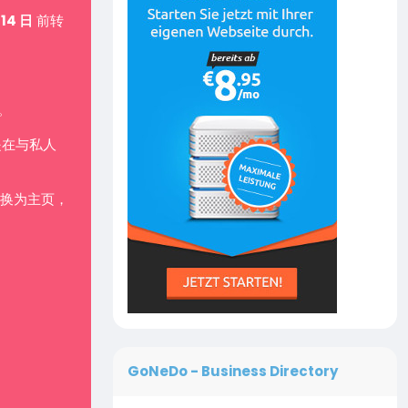
 14 日
前转
。
是在与私人
换为主页，
GoNeDo - Business Directory