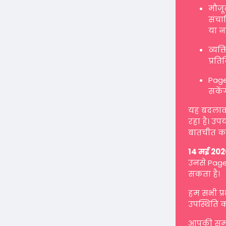
मौजू
संचाल
या न
व्यक
प्रत
Page
सकें
यह बदलाव ह
रहा है। उप
बातचीत कर
14 मई 202
उनसे Page 
सकता है।
हम सभी प्
उपस्थिति क
आपकी समझ