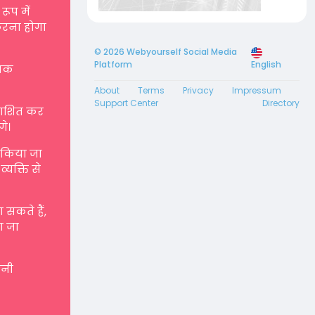
रूप में
करना होगा
© 2026 Webyourself Social Media
Platform
English
्मक
About
Terms
Privacy
Impressum
Support Center
Directory
रकाशित कर
गे।
ए किया जा
्यक्ति से
सकते हैं,
ा जा
पनी