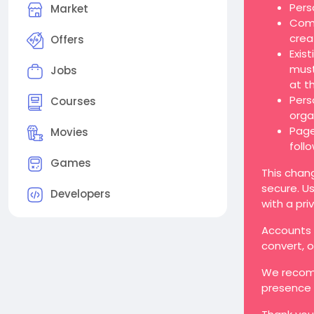
Pers
Market
Comp
crea
Offers
Exis
must
Jobs
at t
Pers
Courses
orga
Page
Movies
foll
Games
This chan
secure. Us
Developers
with a pri
Accounts t
convert, 
We recomm
presence 