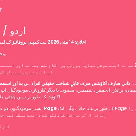
म
Urdu / اردو
اعلان: 14 مئی 2026 سے کمپنی پروفائلز کے لیے نئی پالیسی
محترم صارفین،
سے ہم اپنے سوشل میڈیا پورٹل پر اکاؤنٹس بنانے اور استعما
کے قواعد میں تبدیلی کر
سے
ذاتی صارف اکاؤنٹس صرف قابلِ شناخت حقیقی افراد ہی بنا اور استعم
نیاں، برانڈز، انجمنیں، تنظیمیں، منصوبے یا دیگر کاروباری موجودگیاں ا
اکاؤنٹ کے طور پر نہیں چلائی ج
ایسی موجودگیوں کو لازمی طور پر
Page
کے طور پر بنایا جانا ہوگا۔ ایک Page کو ایک یا
زیادہ ذاتی صارف اکاؤنٹس کے ذریعے منظم کیا جا
اس کا مطلب ہے: