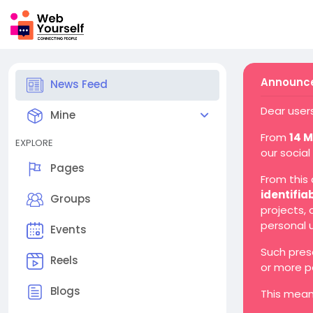
Announce
News Feed
Dear users
Mine
From
14 
EXPLORE
our social
Pages
From this
identifia
Groups
projects,
personal 
Events
Such pres
Reels
or more p
Blogs
This mean