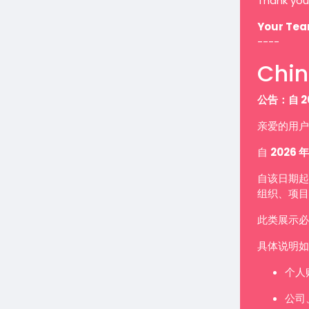
Thank you
Your Te
----
Chin
公告：自 2
亲爱的用户
自
2026 年
自该日期起
组织、项目
此类展示
具体说明如
个人
公司