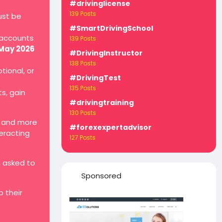
#drivinglicense
139 Posts
ust be
#SmartDrivingSchool
 accounts
139 Posts
 May 2026
#DrivingInstructor
138 Posts
tional, or
#DrivingTest
135 Posts
ts, gain
#drivingtraining
130 Posts
, and more
#forexexpertadvisor
teracting
127 Posts
, asked to
Sponsored
 their