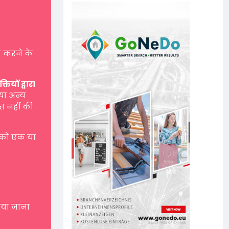
 करने के
यों द्वारा
 या अन्य
त नहीं की
 को एक या
नाया जाना