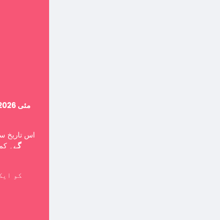
14 مئی 2026
اس تاریخ ،
گے
۔ کمپ