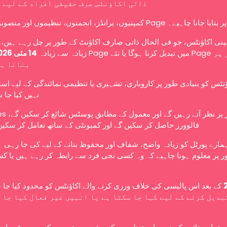
ذاتی اکاؤنٹس صرف حقیقی افراد کے لیے 
کمپنیوں، برانڈز، انجمنوں، تنظیموں اور منصوبوں کو Page ے۔
نی اکاؤنٹس، جو فی الحال ذاتی صارف اکاؤنٹ کے طور پر چل رہے ہیں، ا
زیادہ سے زیادہ
14 مئی 2026
بنانا ہ
ؤنٹس کو بنیادی طور پر کاروباری، تشہیری یا تنظیمی نمائندگی کے لیے اس
نہیں کیا جا 
عوامی طور پر نظر آتے رہ،
فالوورز حاصل کر سکیں گے اور کمیونٹی کے ساتھ تعامل کر سکیں
ہمارے پورٹل کو زیادہ واضح، شفاف اور محفوظ بنانے کے لیے کی جا رہی 
 پر معلوم ہونا چاہیے کہ وہ کسی نجی فرد سے رابطہ کر رہے ہیں یا کس
کے بعد اس پالیسی کی خلاف ورزی کرنے والے اکاؤنٹس کو محدود کیا جا،