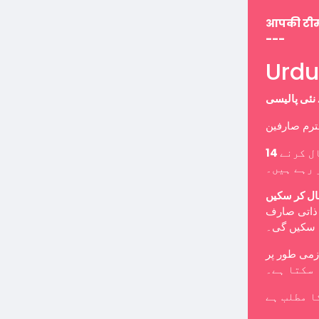
आपकी टी
---
ل کرنے
 رہے ہیں۔
ال کر سکیں
ب ذاتی صارف
ا سکیں گی۔
 سکتا ہے۔