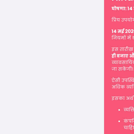
घोषणा: 14 
प्रिय उपयो
14 मई 202
नियमों में 
इस तारीख 
ही बनाए औ
व्यावसायिक
जा सकेंगी।
ऐसी उपस्थ
अधिक व्यक्
इसका अर्थ 
व्यक्
कंपनि
चाहि