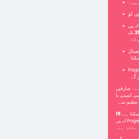
ہیں۔
نہیں
تک Page میں تبدیل کرنا ہوگا یا نئے Page کے طور پر
وگا۔
تعمال
سکتا۔
Pages یں گے اور معمول کے مطابق پوسٹس شائع کر سکیں گے
 گے۔
ہے۔ صارفین
ی کمپنی یا
تنظیم سے۔
 سکتا ہے
انہیں Page میں تبدیل کرنے کے لیے کہا جا سکتا ہے یا انہیں غیر فعال کیا جا
سکتا ہے۔