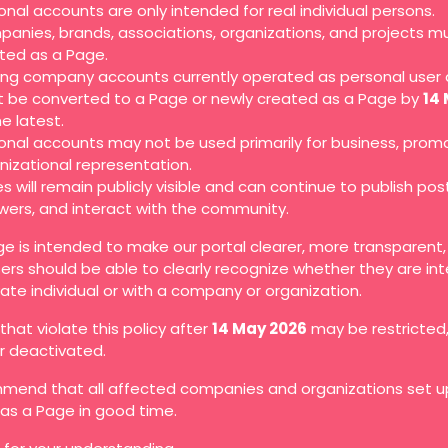
onal accounts are only intended for real individual persons.
anies, brands, associations, organizations, and projects m
ted as a Page.
ting company accounts currently operated as personal user
 be converted to a Page or newly created as a Page by
14
he latest.
onal accounts may not be used primarily for business, promo
nizational representation.
s will remain publicly visible and can continue to publish pos
owers, and interact with the community.
ge is intended to make our portal clearer, more transparent
ers should be able to clearly recognize whether they are in
vate individual or with a company or organization.
hat violate this policy after
14 May 2026
may be restricted
or deactivated.
end that all affected companies and organizations set up
as a Page in good time.