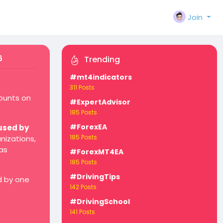
Join
6
Trending
#mt4indicators
311 Posts
counts on
#ExpertAdvisor
185 Posts
#ForexEA
used by
185 Posts
nizations,
as
#ForexMT4EA
185 Posts
#DrivingTips
d by one
142 Posts
#DrivingSchool
141 Posts