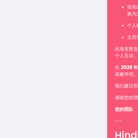
目前
换为
个人
主页
此项变更旨
个人互动，
在
2026 年
或被停用。
我们建议所
感谢您的理
您的团队
---
Hindi