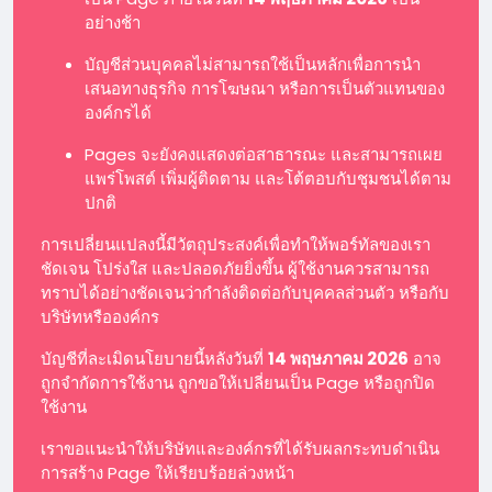
อย่างช้า
บัญชีส่วนบุคคลไม่สามารถใช้เป็นหลักเพื่อการนำ
เสนอทางธุรกิจ การโฆษณา หรือการเป็นตัวแทนของ
องค์กรได้
Pages จะยังคงแสดงต่อสาธารณะ และสามารถเผย
แพร่โพสต์ เพิ่มผู้ติดตาม และโต้ตอบกับชุมชนได้ตาม
ปกติ
การเปลี่ยนแปลงนี้มีวัตถุประสงค์เพื่อทำให้พอร์ทัลของเรา
ชัดเจน โปร่งใส และปลอดภัยยิ่งขึ้น ผู้ใช้งานควรสามารถ
ทราบได้อย่างชัดเจนว่ากำลังติดต่อกับบุคคลส่วนตัว หรือกับ
บริษัทหรือองค์กร
บัญชีที่ละเมิดนโยบายนี้หลังวันที่
14 พฤษภาคม 2026
อาจ
ถูกจำกัดการใช้งาน ถูกขอให้เปลี่ยนเป็น Page หรือถูกปิด
ใช้งาน
เราขอแนะนำให้บริษัทและองค์กรที่ได้รับผลกระทบดำเนิน
การสร้าง Page ให้เรียบร้อยล่วงหน้า