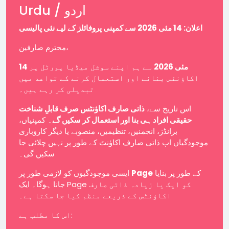
Urdu / اردو
اعلان: 14 مئی 2026 سے کمپنی پروفائلز کے لیے نئی پالیسی
محترم صارفین،
14 مئی 2026
سے ہم اپنے سوشل میڈیا پورٹل پر
اکاؤنٹس بنانے اور استعمال کرنے کے قواعد میں
تبدیلی کر رہے ہیں۔
اس تاریخ سے،
ذاتی صارف اکاؤنٹس صرف قابلِ شناخت
حقیقی افراد ہی بنا اور استعمال کر سکیں گے
۔ کمپنیاں،
برانڈز، انجمنیں، تنظیمیں، منصوبے یا دیگر کاروباری
موجودگیاں اب ذاتی صارف اکاؤنٹ کے طور پر نہیں چلائی جا
سکیں گی۔
ایسی موجودگیوں کو لازمی طور پر
Page
کے طور پر بنایا
جانا ہوگا۔ ایک Page کو ایک یا زیادہ ذاتی صارف
اکاؤنٹس کے ذریعے منظم کیا جا سکتا ہے۔
اس کا مطلب ہے: