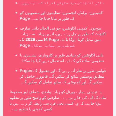
ذاتی اکاؤنٹس صرف حقیقی افراد کے لیے ہیں۔
کمپنیوں، برانڈز، انجمنوں، تنظیموں اور منصوبوں کو
Page کے طور پر بنایا جانا چاہیے۔
موجودہ کمپنی اکاؤنٹس، جو فی الحال ذاتی صارف
اکاؤنٹ کے طور پر چل رہے ہیں، انہیں زیادہ سے زیادہ
14 مئی 2026
تک Page میں تبدیل کرنا ہوگا یا نئے
Page کے طور پر بنانا ہوگا۔
ذاتی اکاؤنٹس کو بنیادی طور پر کاروباری، تشہیری یا
تنظیمی نمائندگی کے لیے استعمال نہیں کیا جا سکتا۔
Pages عوامی طور پر نظر آتے رہیں گے اور معمول کے
مطابق پوسٹس شائع کر سکیں گے، فالوورز حاصل کر
سکیں گے اور کمیونٹی کے ساتھ تعامل کر سکیں گے۔
یہ تبدیلی ہمارے پورٹل کو زیادہ واضح، شفاف اور محفوظ
بنانے کے لیے کی جا رہی ہے۔ صارفین کو واضح طور پر معلوم
ہونا چاہیے کہ وہ کسی نجی فرد سے رابطہ کر رہے ہیں یا
کسی کمپنی یا تنظیم سے۔