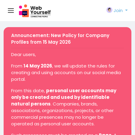
Join
Announcement: New Policy for Company
Profiles from 15 May 2026
Dear users,
From
14 May 2026
, we will update the rules for
creating and using accounts on our social media
portal.
From this date,
personal user accounts may
only be created and used by identifiable
natural persons
. Companies, brands,
associations, organizations, projects, or other
commercial presences may no longer be
operated as personal user accounts.