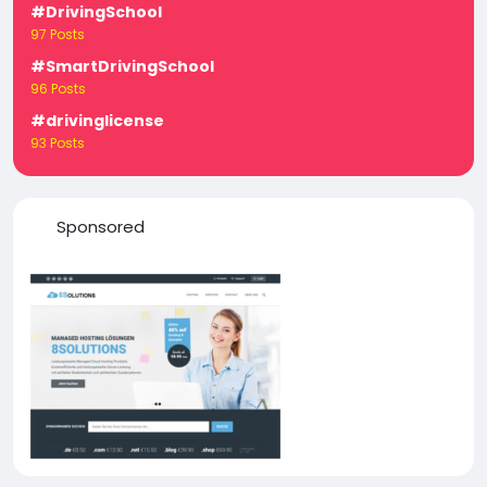
#DrivingSchool
97 Posts
#SmartDrivingSchool
96 Posts
#drivinglicense
93 Posts
Sponsored