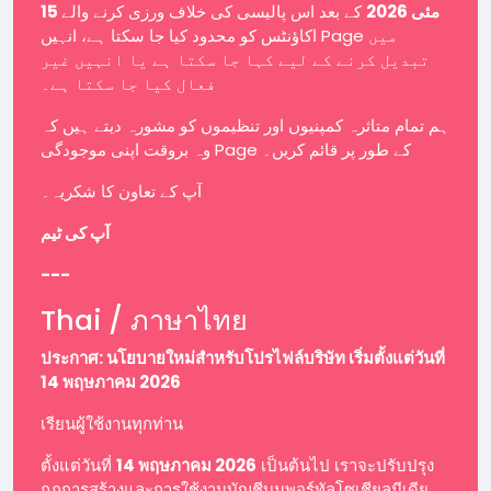
15 مئی 2026
کے بعد اس پالیسی کی خلاف ورزی کرنے والے
اکاؤنٹس کو محدود کیا جا سکتا ہے، انہیں Page میں
تبدیل کرنے کے لیے کہا جا سکتا ہے یا انہیں غیر
فعال کیا جا سکتا ہے۔
ہم تمام متاثرہ کمپنیوں اور تنظیموں کو مشورہ دیتے ہیں کہ
وہ بروقت اپنی موجودگی Page کے طور پر قائم کریں۔
آپ کے تعاون کا شکریہ۔
آپ کی ٹیم
---
Thai / ภาษาไทย
ประกาศ: นโยบายใหม่สำหรับโปรไฟล์บริษัท เริ่มตั้งแต่วันที่
14 พฤษภาคม 2026
เรียนผู้ใช้งานทุกท่าน
ตั้งแต่วันที่
14 พฤษภาคม 2026
เป็นต้นไป เราจะปรับปรุง
กฎการสร้างและการใช้งานบัญชีบนพอร์ทัลโซเชียลมีเดีย