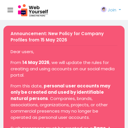
Join
Announcement: New Policy for Company
Profiles from 15 May 2026
Dear users,
From
14 May 2026
, we will update the rules for
creating and using accounts on our social media
portal.
From this date,
personal user accounts may
only be created and used by identifiable
natural persons
. Companies, brands,
associations, organizations, projects, or other
commercial presences may no longer be
operated as personal user accounts.