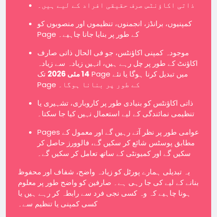
ذاتی اکاؤنٹس صرف حقیقی افراد کے لیے ہیں۔
کمپنیوں، برانڈز، انجمنوں، تنظیموں اور منصوبوں کو
Page کے طور پر بنایا جانا چاہیے۔
موجودہ کمپنی اکاؤنٹس، جو فی الحال ذاتی صارف
اکاؤنٹ کے طور پر چل رہے ہیں، انہیں زیادہ سے زیادہ
14 مئی 2026
تک Page میں تبدیل کرنا ہوگا یا نئے
Page کے طور پر بنانا ہوگا۔
ذاتی اکاؤنٹس کو بنیادی طور پر کاروباری، تشہیری یا
تنظیمی نمائندگی کے لیے استعمال نہیں کیا جا سکتا۔
Pages عوامی طور پر نظر آتے رہیں گے اور معمول کے
مطابق پوسٹس شائع کر سکیں گے، فالوورز حاصل کر
سکیں گے اور کمیونٹی کے ساتھ تعامل کر سکیں گے۔
یہ تبدیلی ہمارے پورٹل کو زیادہ واضح، شفاف اور محفوظ
بنانے کے لیے کی جا رہی ہے۔ صارفین کو واضح طور پر معلوم
ہونا چاہیے کہ وہ کسی نجی فرد سے رابطہ کر رہے ہیں یا
کسی کمپنی یا تنظیم سے۔