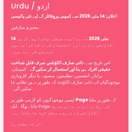
Urdu / اردو
اعلان: 14 مئی 2026 سے کمپنی پروفائلز کے لیے نئی پالیسی
محترم صارفین،
14 مئی 2026
سے ہم اپنے سوشل میڈیا پورٹل پر
اکاؤنٹس بنانے اور استعمال کرنے کے قواعد میں
تبدیلی کر رہے ہیں۔
اس تاریخ سے،
ذاتی صارف اکاؤنٹس صرف قابلِ شناخت
حقیقی افراد ہی بنا اور استعمال کر سکیں گے
۔ کمپنیاں،
برانڈز، انجمنیں، تنظیمیں، منصوبے یا دیگر کاروباری
موجودگیاں اب ذاتی صارف اکاؤنٹ کے طور پر نہیں چلائی جا
سکیں گی۔
ایسی موجودگیوں کو لازمی طور پر
Page
کے طور پر بنایا
جانا ہوگا۔ ایک Page کو ایک یا زیادہ ذاتی صارف
اکاؤنٹس کے ذریعے منظم کیا جا سکتا ہے۔
اس کا مطلب ہے: