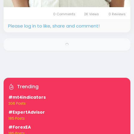
0 Comments
2K Views
0 Reviews
Please log in to like, share and comment!
Trending
#mt4indicators
306 Posts
#ExpertAdvisor
185 Posts
#ForexEA
185 Posts