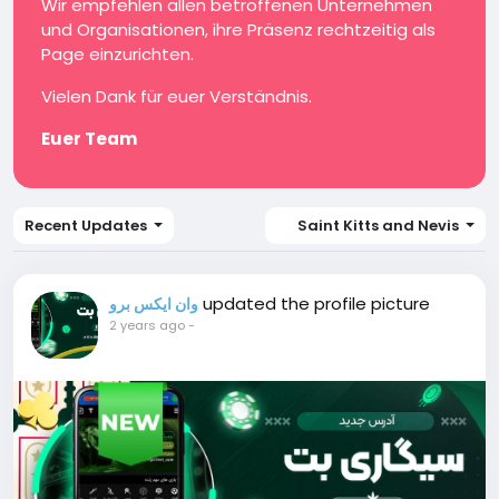
Wir empfehlen allen betroffenen Unternehmen
und Organisationen, ihre Präsenz rechtzeitig als
Page einzurichten.
Vielen Dank für euer Verständnis.
Euer Team
Recent Updates
Saint Kitts and Nevis
updated the profile picture
وان ایکس برو
2 years ago
-