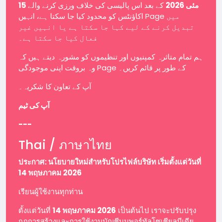
15 مئی 2026
کے بعد اس پالیسی کی خلاف ورزی کرنے والے
اکاؤنٹس کو محدود کیا جا سکتا ہے، انہیں Page میں
تبدیل کرنے کے لیے کہا جا سکتا ہے یا انہیں غیر
فعال کیا جا سکتا ہے۔
ہم تمام متاثرہ کمپنیوں اور تنظیموں کو مشورہ دیتے ہیں کہ
وہ بروقت اپنی موجودگی Page کے طور پر قائم کریں۔
آپ کے تعاون کا شکریہ۔
آپ کی ٹیم
---
Thai / ภาษาไทย
ประกาศ: นโยบายใหม่สำหรับโปรไฟล์บริษัท เริ่มตั้งแต่วันที่
14 พฤษภาคม 2026
เรียนผู้ใช้งานทุกท่าน
ตั้งแต่วันที่
14 พฤษภาคม 2026
เป็นต้นไป เราจะปรับปรุง
กฎการสร้างและการใช้งานบัญชีบนพอร์ทัลโซเชียลมีเดีย