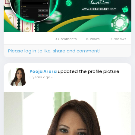
0 Comments
1K Views
0 Reviews
Please log in to like, share and comment!
updated the profile picture
Pooja Arora
3 years ago
-