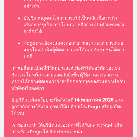
อย่างช้า
บัญชีส่วนบุคคลไม่สามารถใช้เป็นหลักเพื่อการนำ
เสนอทางธุรกิจ การโฆษณา หรือการเป็นตัวแทนของ
องค์กรได้
Pages จะยังคงแสดงต่อสาธารณะ และสามารถเผย
แพร่โพสต์ เพิ่มผู้ติดตาม และโต้ตอบกับชุมชนได้ตาม
ปกติ
การเปลี่ยนแปลงนี้มีวัตถุประสงค์เพื่อทำให้พอร์ทัลของเรา
ชัดเจน โปร่งใส และปลอดภัยยิ่งขึ้น ผู้ใช้งานควรสามารถ
ทราบได้อย่างชัดเจนว่ากำลังติดต่อกับบุคคลส่วนตัว หรือกับ
บริษัทหรือองค์กร
บัญชีที่ละเมิดนโยบายนี้หลังวันที่
14 พฤษภาคม 2026
อาจ
ถูกจำกัดการใช้งาน ถูกขอให้เปลี่ยนเป็น Page หรือถูกปิด
ใช้งาน
เราขอแนะนำให้บริษัทและองค์กรที่ได้รับผลกระทบดำเนิน
การสร้าง Page ให้เรียบร้อยล่วงหน้า