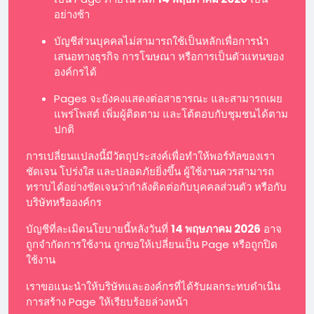
อย่างช้า
บัญชีส่วนบุคคลไม่สามารถใช้เป็นหลักเพื่อการนำ
เสนอทางธุรกิจ การโฆษณา หรือการเป็นตัวแทนของ
องค์กรได้
Pages จะยังคงแสดงต่อสาธารณะ และสามารถเผย
แพร่โพสต์ เพิ่มผู้ติดตาม และโต้ตอบกับชุมชนได้ตาม
ปกติ
การเปลี่ยนแปลงนี้มีวัตถุประสงค์เพื่อทำให้พอร์ทัลของเรา
ชัดเจน โปร่งใส และปลอดภัยยิ่งขึ้น ผู้ใช้งานควรสามารถ
ทราบได้อย่างชัดเจนว่ากำลังติดต่อกับบุคคลส่วนตัว หรือกับ
บริษัทหรือองค์กร
บัญชีที่ละเมิดนโยบายนี้หลังวันที่
14 พฤษภาคม 2026
อาจ
ถูกจำกัดการใช้งาน ถูกขอให้เปลี่ยนเป็น Page หรือถูกปิด
ใช้งาน
เราขอแนะนำให้บริษัทและองค์กรที่ได้รับผลกระทบดำเนิน
การสร้าง Page ให้เรียบร้อยล่วงหน้า