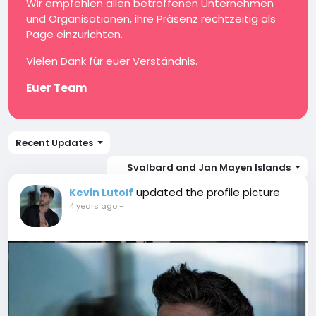
Wir empfehlen allen betroffenen Unternehmen
und Organisationen, ihre Präsenz rechtzeitig als
Page einzurichten.
Vielen Dank für euer Verständnis.
Euer Team
Recent Updates
Svalbard and Jan Mayen Islands
updated the profile picture
Kevin Lutolf
4 years ago
-