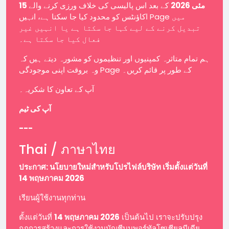
15 مئی 2026
کے بعد اس پالیسی کی خلاف ورزی کرنے والے
اکاؤنٹس کو محدود کیا جا سکتا ہے، انہیں Page میں
تبدیل کرنے کے لیے کہا جا سکتا ہے یا انہیں غیر
فعال کیا جا سکتا ہے۔
ہم تمام متاثرہ کمپنیوں اور تنظیموں کو مشورہ دیتے ہیں کہ
وہ بروقت اپنی موجودگی Page کے طور پر قائم کریں۔
آپ کے تعاون کا شکریہ۔
آپ کی ٹیم
---
Thai / ภาษาไทย
ประกาศ: นโยบายใหม่สำหรับโปรไฟล์บริษัท เริ่มตั้งแต่วันที่
14 พฤษภาคม 2026
เรียนผู้ใช้งานทุกท่าน
ตั้งแต่วันที่
14 พฤษภาคม 2026
เป็นต้นไป เราจะปรับปรุง
กฎการสร้างและการใช้งานบัญชีบนพอร์ทัลโซเชียลมีเดีย