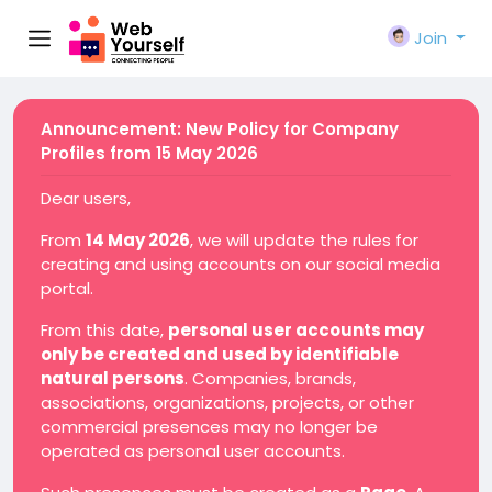
Join
Announcement: New Policy for Company
Profiles from 15 May 2026
Dear users,
From
14 May 2026
, we will update the rules for
creating and using accounts on our social media
portal.
From this date,
personal user accounts may
only be created and used by identifiable
natural persons
. Companies, brands,
associations, organizations, projects, or other
commercial presences may no longer be
operated as personal user accounts.