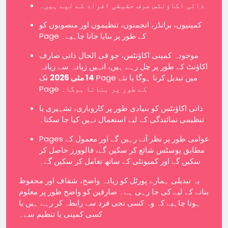
ذاتی اکاؤنٹس صرف حقیقی افراد کے لیے ہیں۔
کمپنیوں، برانڈز، انجمنوں، تنظیموں اور منصوبوں کو
Page کے طور پر بنایا جانا چاہیے۔
موجودہ کمپنی اکاؤنٹس، جو فی الحال ذاتی صارف
اکاؤنٹ کے طور پر چل رہے ہیں، انہیں زیادہ سے زیادہ
14 مئی 2026
تک Page میں تبدیل کرنا ہوگا یا نئے
Page کے طور پر بنانا ہوگا۔
ذاتی اکاؤنٹس کو بنیادی طور پر کاروباری، تشہیری یا
تنظیمی نمائندگی کے لیے استعمال نہیں کیا جا سکتا۔
Pages عوامی طور پر نظر آتے رہیں گے اور معمول کے
مطابق پوسٹس شائع کر سکیں گے، فالوورز حاصل کر
سکیں گے اور کمیونٹی کے ساتھ تعامل کر سکیں گے۔
یہ تبدیلی ہمارے پورٹل کو زیادہ واضح، شفاف اور محفوظ
بنانے کے لیے کی جا رہی ہے۔ صارفین کو واضح طور پر معلوم
ہونا چاہیے کہ وہ کسی نجی فرد سے رابطہ کر رہے ہیں یا
کسی کمپنی یا تنظیم سے۔