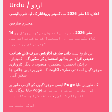
Urdu / اردو
اعلان: 14 مئی 2026 سے کمپنی پروفائلز کے لیے نئی پالیسی
محترم صارفین،
14 مئی 2026
سے ہم اپنے سوشل میڈیا پورٹل پر
اکاؤنٹس بنانے اور استعمال کرنے کے قواعد میں
تبدیلی کر رہے ہیں۔
اس تاریخ سے،
ذاتی صارف اکاؤنٹس صرف قابلِ شناخت
حقیقی افراد ہی بنا اور استعمال کر سکیں گے
۔ کمپنیاں،
برانڈز، انجمنیں، تنظیمیں، منصوبے یا دیگر کاروباری
موجودگیاں اب ذاتی صارف اکاؤنٹ کے طور پر نہیں چلائی جا
سکیں گی۔
ایسی موجودگیوں کو لازمی طور پر
Page
کے طور پر بنایا
جانا ہوگا۔ ایک Page کو ایک یا زیادہ ذاتی صارف
اکاؤنٹس کے ذریعے منظم کیا جا سکتا ہے۔
اس کا مطلب ہے: