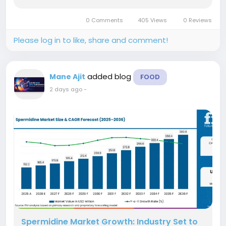
businesses that disregard this detail. A wrapped
item should invite a customer to buy it. This
0 Comments
405 Views
0 Reviews
happens within seconds if...
Please log in to like, share and comment!
added blog
Mane Ajit
FOOD
2 days ago
-
Spermidine Market Growth: Industry Set to