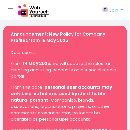
Join
Announcement: New Policy for Company
Profiles from 15 May 2026
Dear users,
From
14 May 2026
, we will update the rules for
creating and using accounts on our social media
portal.
From this date,
personal user accounts may
only be created and used by identifiable
natural persons
. Companies, brands,
associations, organizations, projects, or other
commercial presences may no longer be
operated as personal user accounts.