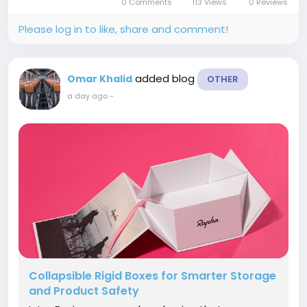
0 Comments
113 Views
0 Reviews
market will...
Please log in to like, share and comment!
added blog
Omar Khalid
OTHER
a day ago
-
Collapsible Rigid Boxes for Smarter Storage
and Product Safety