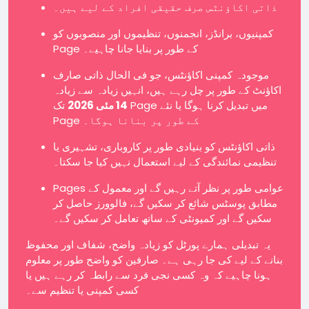
ذاتی اکاؤنٹس صرف حقیقی افراد کے لیے ہیں۔
کمپنیوں، برانڈز، انجمنوں، تنظیموں اور منصوبوں کو
Page کے طور پر بنایا جانا چاہیے۔
موجودہ کمپنی اکاؤنٹس، جو فی الحال ذاتی صارف
اکاؤنٹ کے طور پر چل رہے ہیں، انہیں زیادہ سے زیادہ
14 مئی 2026
تک Page میں تبدیل کرنا ہوگا یا نئے
Page کے طور پر بنانا ہوگا۔
ذاتی اکاؤنٹس کو بنیادی طور پر کاروباری، تشہیری یا
تنظیمی نمائندگی کے لیے استعمال نہیں کیا جا سکتا۔
Pages عوامی طور پر نظر آتے رہیں گے اور معمول کے
مطابق پوسٹس شائع کر سکیں گے، فالوورز حاصل کر
سکیں گے اور کمیونٹی کے ساتھ تعامل کر سکیں گے۔
یہ تبدیلی ہمارے پورٹل کو زیادہ واضح، شفاف اور محفوظ
بنانے کے لیے کی جا رہی ہے۔ صارفین کو واضح طور پر معلوم
ہونا چاہیے کہ وہ کسی نجی فرد سے رابطہ کر رہے ہیں یا
کسی کمپنی یا تنظیم سے۔