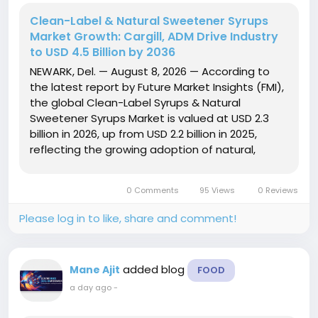
Clean-Label & Natural Sweetener Syrups
Market Growth: Cargill, ADM Drive Industry
to USD 4.5 Billion by 2036
NEWARK, Del. — August 8, 2026 — According to
the latest report by Future Market Insights (FMI),
the global Clean-Label Syrups & Natural
Sweetener Syrups Market is valued at USD 2.3
billion in 2026, up from USD 2.2 billion in 2025,
reflecting the growing adoption of natural,
cereal-based sweetener solutions across the
food and beverage industry. The report projects
0 Comments
95 Views
0 Reviews
that the...
Please log in to like, share and comment!
added blog
Mane Ajit
FOOD
a day ago
-