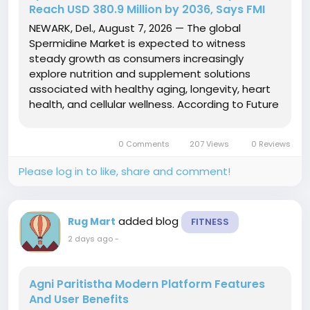
Reach USD 380.9 Million by 2036, Says FMI
NEWARK, Del., August 7, 2026 — The global
Spermidine Market is expected to witness
steady growth as consumers increasingly
explore nutrition and supplement solutions
associated with healthy aging, longevity, heart
health, and cellular wellness. According to Future
Market Insights (FMI), the market is projected to
grow from USD 165.4 million in 2026 to USD 380.9
0 Comments
207 Views
0 Reviews
million by 2036,...
Please log in to like, share and comment!
added blog
Rug Mart
FITNESS
2 days ago
-
Agni Paritistha Modern Platform Features
And User Benefits