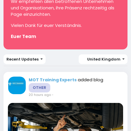
Wir empfehlen allen betroffenen Unternehmen
und Organisationen, ihre Präsenz rechtzeitig als
Page einzurichten.
Vielen Dank für euer Verständnis.
Euer Team
Recent Updates
United Kingdom
added blog
MOT Training Experts
OTHER
20 hours ago
-