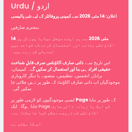
Urdu / اردو
اعلان: 14 مئی 2026 سے کمپنی پروفائلز کے لیے نئی پالیسی
محترم صارفین،
14 مئی 2026
سے ہم اپنے سوشل میڈیا پورٹل پر
اکاؤنٹس بنانے اور استعمال کرنے کے قواعد میں
تبدیلی کر رہے ہیں۔
اس تاریخ سے،
ذاتی صارف اکاؤنٹس صرف قابلِ شناخت
حقیقی افراد ہی بنا اور استعمال کر سکیں گے
۔ کمپنیاں،
برانڈز، انجمنیں، تنظیمیں، منصوبے یا دیگر کاروباری
موجودگیاں اب ذاتی صارف اکاؤنٹ کے طور پر نہیں چلائی جا
سکیں گی۔
ایسی موجودگیوں کو لازمی طور پر
Page
کے طور پر بنایا
جانا ہوگا۔ ایک Page کو ایک یا زیادہ ذاتی صارف
اکاؤنٹس کے ذریعے منظم کیا جا سکتا ہے۔
اس کا مطلب ہے: