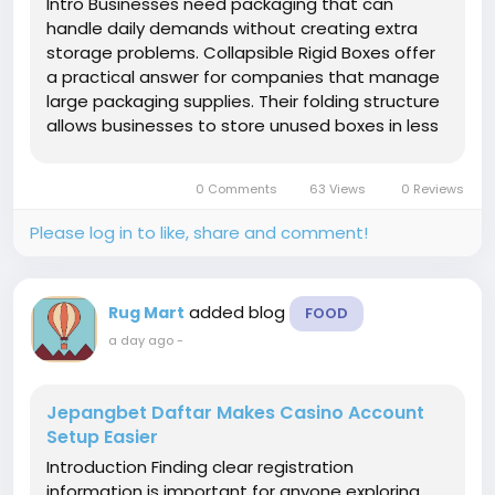
Intro Businesses need packaging that can
handle daily demands without creating extra
storage problems. Collapsible Rigid Boxes offer
a practical answer for companies that manage
large packaging supplies. Their folding structure
allows businesses to store unused boxes in less
space while keeping strong protection available
when needed. This design can support better
0 Comments
63 Views
0 Reviews
warehouse planning and easier...
Please log in to like, share and comment!
added blog
Rug Mart
FOOD
a day ago
-
Jepangbet Daftar Makes Casino Account
Setup Easier
Introduction Finding clear registration
information is important for anyone exploring