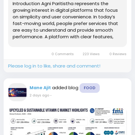
Introduction Agni Paritistha represents the
growing interest in digital platforms that focus
on simplicity and user convenience. In today’s
fast-moving world, people prefer services that
are easy to understand and provide smooth
performance. A platform with clear features,
organized design, and better accessibility can
create a positive experience for different types
0 Comments
223 Views
0 Reviews
of users. Exploring...
Please log in to like, share and comment!
added blog
Mane Ajit
FOOD
2 days ago
-