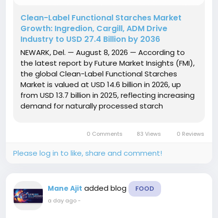
Clean-Label Functional Starches Market
Growth: Ingredion, Cargill, ADM Drive
Industry to USD 27.4 Billion by 2036
NEWARK, Del. — August 8, 2026 — According to
the latest report by Future Market Insights (FMI),
the global Clean-Label Functional Starches
Market is valued at USD 14.6 billion in 2026, up
from USD 13.7 billion in 2025, reflecting increasing
demand for naturally processed starch
ingredients across the global food and
beverage industry. The report...
0 Comments
83 Views
0 Reviews
Please log in to like, share and comment!
added blog
Mane Ajit
FOOD
a day ago
-