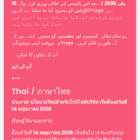
15 مئی 2026
کے بعد اس پالیسی کی خلاف ورزی کرنے والے
اکاؤنٹس کو محدود کیا جا سکتا ہے، انہیں Page میں
تبدیل کرنے کے لیے کہا جا سکتا ہے یا انہیں غیر
فعال کیا جا سکتا ہے۔
ہم تمام متاثرہ کمپنیوں اور تنظیموں کو مشورہ دیتے ہیں کہ
وہ بروقت اپنی موجودگی Page کے طور پر قائم کریں۔
آپ کے تعاون کا شکریہ۔
آپ کی ٹیم
---
Thai / ภาษาไทย
ประกาศ: นโยบายใหม่สำหรับโปรไฟล์บริษัท เริ่มตั้งแต่วันที่
14 พฤษภาคม 2026
เรียนผู้ใช้งานทุกท่าน
ตั้งแต่วันที่
14 พฤษภาคม 2026
เป็นต้นไป เราจะปรับปรุง
กฎการสร้างและการใช้งานบัญชีบนพอร์ทัลโซเชียลมีเดีย