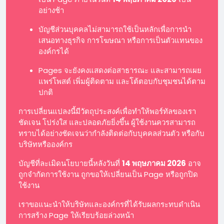
อย่างช้า
บัญชีส่วนบุคคลไม่สามารถใช้เป็นหลักเพื่อการนำ
เสนอทางธุรกิจ การโฆษณา หรือการเป็นตัวแทนของ
องค์กรได้
Pages จะยังคงแสดงต่อสาธารณะ และสามารถเผย
แพร่โพสต์ เพิ่มผู้ติดตาม และโต้ตอบกับชุมชนได้ตาม
ปกติ
การเปลี่ยนแปลงนี้มีวัตถุประสงค์เพื่อทำให้พอร์ทัลของเรา
ชัดเจน โปร่งใส และปลอดภัยยิ่งขึ้น ผู้ใช้งานควรสามารถ
ทราบได้อย่างชัดเจนว่ากำลังติดต่อกับบุคคลส่วนตัว หรือกับ
บริษัทหรือองค์กร
บัญชีที่ละเมิดนโยบายนี้หลังวันที่
14 พฤษภาคม 2026
อาจ
ถูกจำกัดการใช้งาน ถูกขอให้เปลี่ยนเป็น Page หรือถูกปิด
ใช้งาน
เราขอแนะนำให้บริษัทและองค์กรที่ได้รับผลกระทบดำเนิน
การสร้าง Page ให้เรียบร้อยล่วงหน้า