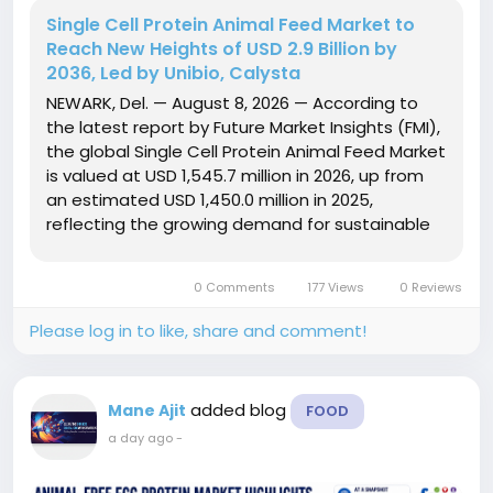
Single Cell Protein Animal Feed Market to
Reach New Heights of USD 2.9 Billion by
2036, Led by Unibio, Calysta
NEWARK, Del. — August 8, 2026 — According to
the latest report by Future Market Insights (FMI),
the global Single Cell Protein Animal Feed Market
is valued at USD 1,545.7 million in 2026, up from
an estimated USD 1,450.0 million in 2025,
reflecting the growing demand for sustainable
alternative protein ingredients across livestock
and aquaculture feed. The report projects that
0 Comments
177 Views
0 Reviews
the...
Please log in to like, share and comment!
added blog
Mane Ajit
FOOD
a day ago
-