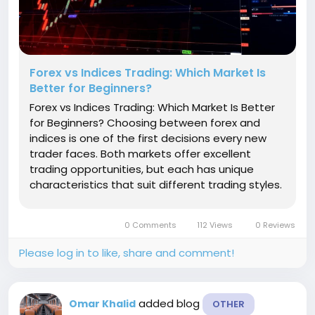
Forex vs Indices Trading: Which Market Is
Better for Beginners?
Forex vs Indices Trading: Which Market Is Better
for Beginners? Choosing between forex and
indices is one of the first decisions every new
trader faces. Both markets offer excellent
trading opportunities, but each has unique
characteristics that suit different trading styles.
Regardless of which market you choose, proper
risk management should always come first.
0 Comments
112 Views
0 Reviews
Professional traders calculate...
Please log in to like, share and comment!
added blog
Omar Khalid
OTHER