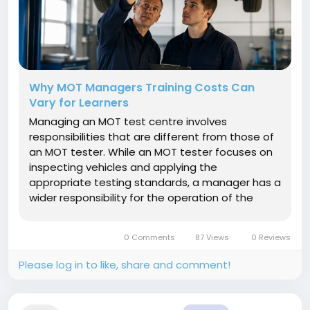
Why MOT Managers Training Costs Can
Vary for Learners
Managing an MOT test centre involves
responsibilities that are different from those of
an MOT tester. While an MOT tester focuses on
inspecting vehicles and applying the
appropriate testing standards, a manager has a
wider responsibility for the operation of the
testing facility. MOT Managers Training helps
individuals understand these management
0 Comments
87 Views
0 Reviews
responsibilities and develop knowledge...
Please log in to like, share and comment!