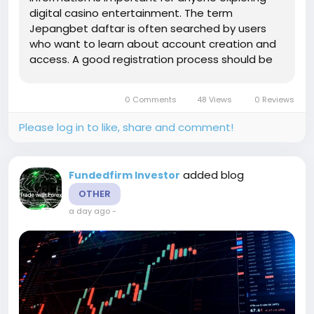
digital casino entertainment. The term
Jepangbet daftar is often searched by users
who want to learn about account creation and
access. A good registration process should be
easy to understand, while users should also
check account rules, privacy details, and
0 Comments
48 Views
0 Reviews
responsible gaming information before
continuing....
Please log in to like, share and comment!
added blog
Fundedfirm Investor
OTHER
a day ago
-