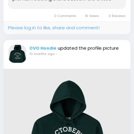
States. The signature Owl logo represents class,
creativity, and confidence — the same...
0 Comments
1K Views
0 Reviews
Please log in to like, share and comment!
updated the profile picture
OVO Hoodie
10 months ago
-