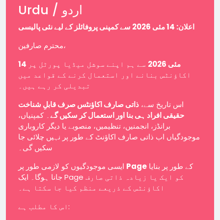
Urdu / اردو
اعلان: 14 مئی 2026 سے کمپنی پروفائلز کے لیے نئی پالیسی
محترم صارفین،
14 مئی 2026
سے ہم اپنے سوشل میڈیا پورٹل پر
اکاؤنٹس بنانے اور استعمال کرنے کے قواعد میں
تبدیلی کر رہے ہیں۔
اس تاریخ سے،
ذاتی صارف اکاؤنٹس صرف قابلِ شناخت
حقیقی افراد ہی بنا اور استعمال کر سکیں گے
۔ کمپنیاں،
برانڈز، انجمنیں، تنظیمیں، منصوبے یا دیگر کاروباری
موجودگیاں اب ذاتی صارف اکاؤنٹ کے طور پر نہیں چلائی جا
سکیں گی۔
ایسی موجودگیوں کو لازمی طور پر
Page
کے طور پر بنایا
جانا ہوگا۔ ایک Page کو ایک یا زیادہ ذاتی صارف
اکاؤنٹس کے ذریعے منظم کیا جا سکتا ہے۔
اس کا مطلب ہے: