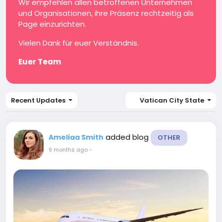
Wir empfehlen allen betroffenen Unternehmen
und Organisationen, ihre Präsenz rechtzeitig als
Page einzurichten.
Vielen Dank für euer Verständnis.
Euer Team
Recent Updates
Vatican City State
added blog
Ameliaa Smith
OTHER
9 months ago
-