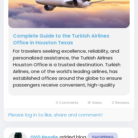
Complete Guide to the Turkish Airlines
Office in Houston Texas
For travelers seeking excellence, reliability, and
personalized assistance, the Turkish Airlines
Houston Office is a trusted destination. Turkish
Airlines, one of the world’s leading airlines, has
established offices around the globe to ensure
passengers receive convenient, high-quality
service both before and after their flights. The
Turkish Airlines office in Houston TX serves as a...
0 Comments
1K Views
0 Reviews
Please log in to like, share and comment!
added blog
OVO Hoodie
SHOPPING