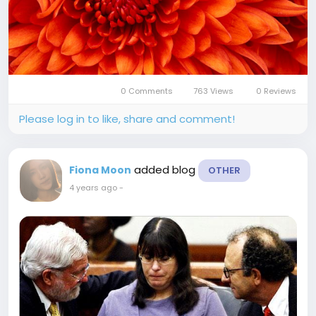
0 Comments
763 Views
0 Reviews
Please log in to like, share and comment!
added blog
Fiona Moon
OTHER
4 years ago
-