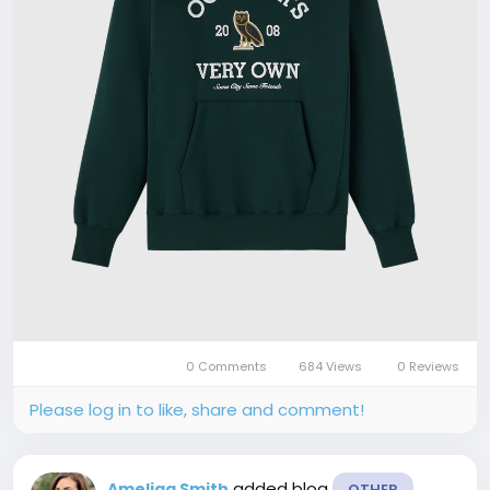
0 Comments
684 Views
0 Reviews
Please log in to like, share and comment!
added blog
Ameliaa Smith
OTHER