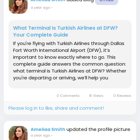
a year ago
-
What Terminal Is Turkish Airlines at DFW?
Your Complete Guide
If you're flying with Turkish Airlines through Dallas
Fort Worth International Airport (DFW), it’s
important to know exactly where to go. This
complete guide answers the common question:
what terminal is Turkish Airlines at DFW? Whether
you're departing or arriving, we’ll help you
navigate the Turkish Airlines DFW terminal with
ease. Which Terminal Does Turkish Airlines Use at
0 Comments
1K Views
0 Reviews
DFW?...
Please log in to like, share and comment!
updated the profile picture
Ameliaa Smith
a year ago
-