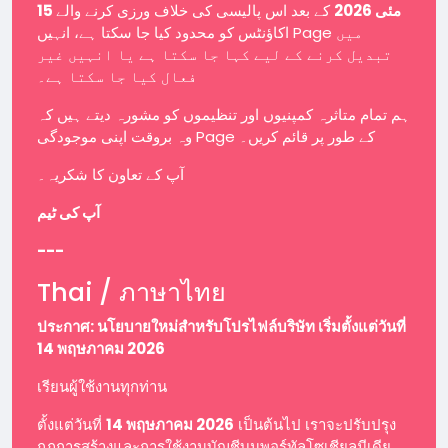
15 مئی 2026
کے بعد اس پالیسی کی خلاف ورزی کرنے والے
اکاؤنٹس کو محدود کیا جا سکتا ہے، انہیں Page میں
تبدیل کرنے کے لیے کہا جا سکتا ہے یا انہیں غیر
فعال کیا جا سکتا ہے۔
ہم تمام متاثرہ کمپنیوں اور تنظیموں کو مشورہ دیتے ہیں کہ
وہ بروقت اپنی موجودگی Page کے طور پر قائم کریں۔
آپ کے تعاون کا شکریہ۔
آپ کی ٹیم
---
Thai / ภาษาไทย
ประกาศ: นโยบายใหม่สำหรับโปรไฟล์บริษัท เริ่มตั้งแต่วันที่
14 พฤษภาคม 2026
เรียนผู้ใช้งานทุกท่าน
ตั้งแต่วันที่
14 พฤษภาคม 2026
เป็นต้นไป เราจะปรับปรุง
กฎการสร้างและการใช้งานบัญชีบนพอร์ทัลโซเชียลมีเดีย