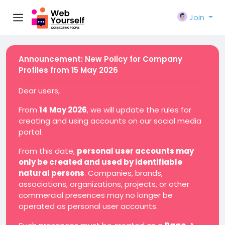
Join
Announcement: New Policy for Company
Profiles from 15 May 2026
Dear users,
From
14 May 2026
, we will update the rules for
creating and using accounts on our social media
portal.
From this date,
personal user accounts may
only be created and used by identifiable
natural persons
. Companies, brands,
associations, organizations, projects, or other
commercial presences may no longer be
operated as personal user accounts.