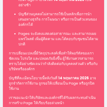
อย่างช้า
บัญชีส่วนบุคคลไม่สามารถใช้เป็นหลักเพื่อการนำ
เสนอทางธุรกิจ การโฆษณา หรือการเป็นตัวแทนของ
องค์กรได้
Pages จะยังคงแสดงต่อสาธารณะ และสามารถเผย
แพร่โพสต์ เพิ่มผู้ติดตาม และโต้ตอบกับชุมชนได้ตาม
ปกติ
การเปลี่ยนแปลงนี้มีวัตถุประสงค์เพื่อทำให้พอร์ทัลของเรา
ชัดเจน โปร่งใส และปลอดภัยยิ่งขึ้น ผู้ใช้งานควรสามารถ
ทราบได้อย่างชัดเจนว่ากำลังติดต่อกับบุคคลส่วนตัว หรือกับ
บริษัทหรือองค์กร
บัญชีที่ละเมิดนโยบายนี้หลังวันที่
14 พฤษภาคม 2026
อาจ
ถูกจำกัดการใช้งาน ถูกขอให้เปลี่ยนเป็น Page หรือถูกปิด
ใช้งาน
เราขอแนะนำให้บริษัทและองค์กรที่ได้รับผลกระทบดำเนิน
การสร้าง Page ให้เรียบร้อยล่วงหน้า