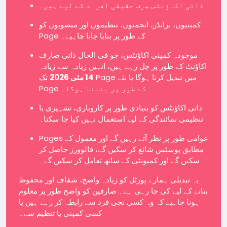
ذاتی اکاؤنٹس صرف حقیقی افراد کے لیے ہیں۔
کمپنیوں، برانڈز، انجمنوں، تنظیموں اور منصوبوں کو
Page کے طور پر بنایا جانا چاہیے۔
موجودہ کمپنی اکاؤنٹس، جو فی الحال ذاتی صارف
اکاؤنٹ کے طور پر چل رہے ہیں، انہیں زیادہ سے زیادہ
14 مئی 2026
تک Page میں تبدیل کرنا ہوگا یا نئے
Page کے طور پر بنانا ہوگا۔
ذاتی اکاؤنٹس کو بنیادی طور پر کاروباری، تشہیری یا
تنظیمی نمائندگی کے لیے استعمال نہیں کیا جا سکتا۔
Pages عوامی طور پر نظر آتے رہیں گے اور معمول کے
مطابق پوسٹس شائع کر سکیں گے، فالوورز حاصل کر
سکیں گے اور کمیونٹی کے ساتھ تعامل کر سکیں گے۔
یہ تبدیلی ہمارے پورٹل کو زیادہ واضح، شفاف اور محفوظ
بنانے کے لیے کی جا رہی ہے۔ صارفین کو واضح طور پر معلوم
ہونا چاہیے کہ وہ کسی نجی فرد سے رابطہ کر رہے ہیں یا
کسی کمپنی یا تنظیم سے۔