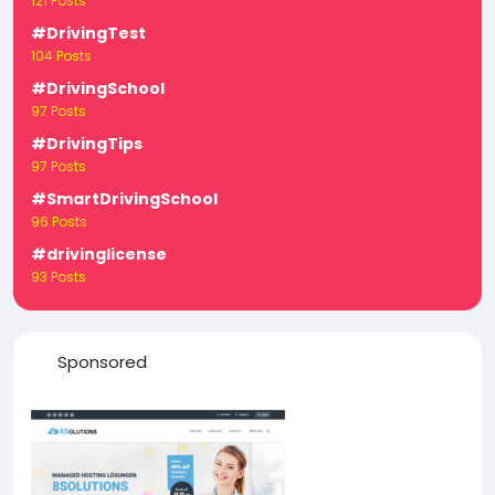
121 Posts
#DrivingTest
104 Posts
#DrivingSchool
97 Posts
#DrivingTips
97 Posts
#SmartDrivingSchool
96 Posts
#drivinglicense
93 Posts
Sponsored