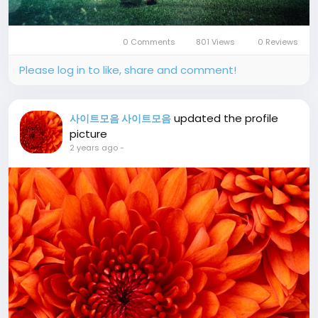
0 Comments
801 Views
0 Reviews
Please log in to like, share and comment!
updated the profile
사이트모음 사이트모음
picture
2 years ago
-