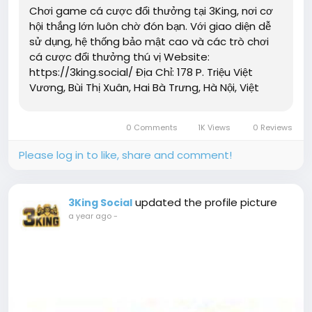
Chơi game cá cược đổi thưởng tại 3King, nơi cơ
hội thắng lớn luôn chờ đón bạn. Với giao diện dễ
sử dụng, hệ thống bảo mật cao và các trò chơi
cá cược đổi thưởng thú vị Website:
https://3king.social/ Địa Chỉ: 178 P. Triệu Việt
Vương, Bùi Thị Xuân, Hai Bà Trưng, Hà Nội, Việt
Nam Số Điện Thoại: 0868457834 Email:...
0 Comments
1K Views
0 Reviews
Please log in to like, share and comment!
updated the profile picture
3King Social
a year ago
-