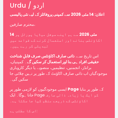
Urdu / اردو
اعلان: 14 مئی 2026 سے کمپنی پروفائلز کے لیے نئی پالیسی
محترم صارفین،
14 مئی 2026
سے ہم اپنے سوشل میڈیا پورٹل پر
اکاؤنٹس بنانے اور استعمال کرنے کے قواعد میں
تبدیلی کر رہے ہیں۔
اس تاریخ سے،
ذاتی صارف اکاؤنٹس صرف قابلِ شناخت
حقیقی افراد ہی بنا اور استعمال کر سکیں گے
۔ کمپنیاں،
برانڈز، انجمنیں، تنظیمیں، منصوبے یا دیگر کاروباری
موجودگیاں اب ذاتی صارف اکاؤنٹ کے طور پر نہیں چلائی جا
سکیں گی۔
ایسی موجودگیوں کو لازمی طور پر
Page
کے طور پر بنایا
جانا ہوگا۔ ایک Page کو ایک یا زیادہ ذاتی صارف
اکاؤنٹس کے ذریعے منظم کیا جا سکتا ہے۔
اس کا مطلب ہے: