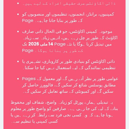
ذاتی اکاؤنٹس صرف حقیقی افراد کے لیے ہیں۔
کمپنیوں، برانڈز، انجمنوں، تنظیموں اور منصوبوں کو
Page کے طور پر بنایا جانا چاہیے۔
موجودہ کمپنی اکاؤنٹس، جو فی الحال ذاتی صارف
اکاؤنٹ کے طور پر چل رہے ہیں، انہیں زیادہ سے زیادہ
14 مئی 2026
تک Page میں تبدیل کرنا ہوگا یا نئے
Page کے طور پر بنانا ہوگا۔
ذاتی اکاؤنٹس کو بنیادی طور پر کاروباری، تشہیری یا
تنظیمی نمائندگی کے لیے استعمال نہیں کیا جا سکتا۔
Pages عوامی طور پر نظر آتے رہیں گے اور معمول کے
مطابق پوسٹس شائع کر سکیں گے، فالوورز حاصل کر
سکیں گے اور کمیونٹی کے ساتھ تعامل کر سکیں گے۔
یہ تبدیلی ہمارے پورٹل کو زیادہ واضح، شفاف اور محفوظ
بنانے کے لیے کی جا رہی ہے۔ صارفین کو واضح طور پر معلوم
ہونا چاہیے کہ وہ کسی نجی فرد سے رابطہ کر رہے ہیں یا
کسی کمپنی یا تنظیم سے۔