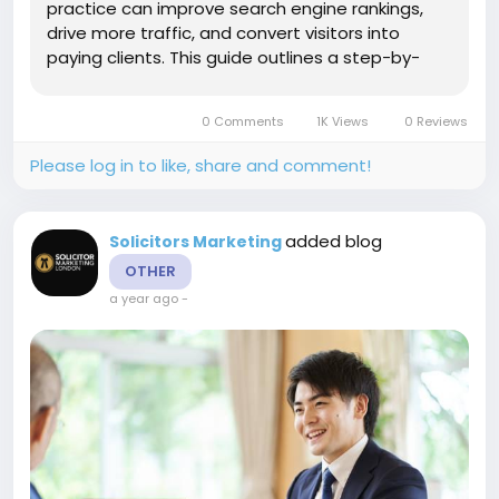
practice can improve search engine rankings,
drive more traffic, and convert visitors into
paying clients. This guide outlines a step-by-
step approach to optimsing your firm’s website
for Legal SEO success. Step 1: Conduct a
0 Comments
1K Views
0 Reviews
Website...
Please log in to like, share and comment!
added blog
Solicitors Marketing
OTHER
a year ago
-