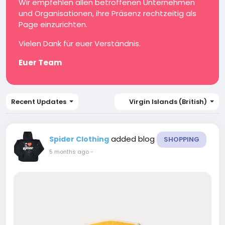
Wir empfehlen allen betroffenen Unternehmen
und Organisationen, ihre Präsenz rechtzeitig als
Page einzurichten.
Vielen Dank für euer Verständnis.
Euer Team
Recent Updates
Virgin Islands (British)
added blog
Spider Clothing
SHOPPING
5 months ago
-