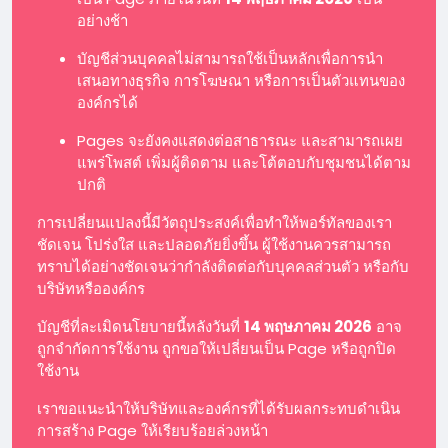
อย่างช้า
บัญชีส่วนบุคคลไม่สามารถใช้เป็นหลักเพื่อการนำ
เสนอทางธุรกิจ การโฆษณา หรือการเป็นตัวแทนของ
องค์กรได้
Pages จะยังคงแสดงต่อสาธารณะ และสามารถเผย
แพร่โพสต์ เพิ่มผู้ติดตาม และโต้ตอบกับชุมชนได้ตาม
ปกติ
การเปลี่ยนแปลงนี้มีวัตถุประสงค์เพื่อทำให้พอร์ทัลของเรา
ชัดเจน โปร่งใส และปลอดภัยยิ่งขึ้น ผู้ใช้งานควรสามารถ
ทราบได้อย่างชัดเจนว่ากำลังติดต่อกับบุคคลส่วนตัว หรือกับ
บริษัทหรือองค์กร
บัญชีที่ละเมิดนโยบายนี้หลังวันที่
14 พฤษภาคม 2026
อาจ
ถูกจำกัดการใช้งาน ถูกขอให้เปลี่ยนเป็น Page หรือถูกปิด
ใช้งาน
เราขอแนะนำให้บริษัทและองค์กรที่ได้รับผลกระทบดำเนิน
การสร้าง Page ให้เรียบร้อยล่วงหน้า