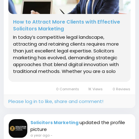
How to Attract More Clients with Effective
Solicitors Marketing
In today’s competitive legal landscape,
attracting and retaining clients requires more
than just excellent legal expertise. Solicitors
marketing has evolved, demanding strategic
approaches that blend digital innovation with
traditional methods. Whether you are a solo
practitioner or part of a large law firm,
understanding how to market your services
0 Comments
1K Views
0 Reviews
effectively is key to...
Please log in to like, share and comment!
updated the profile
Solicitors Marketing
picture
a year ago
-