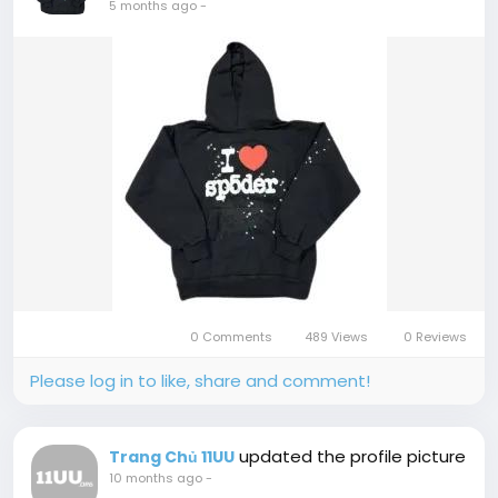
5 months ago
-
0 Comments
489 Views
0 Reviews
Please log in to like, share and comment!
updated the profile picture
Trang Chủ 11UU
10 months ago
-