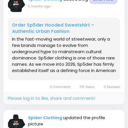
5 months ago
-
Order Sp5der Hooded Sweatshirt –
Authentic Urban Fashion
In the fast-moving world of streetwear, only a
few brands manage to evolve from
underground hype to mainstream cultural
dominance. Sp5der clothing is one of those rare
names. As we move into 2026, Sp5der has firmly
established itself as a defining force in American
street fashion, blending bold aesthetics,
celebrity influence, and youth-driven energy into
0 Comments
710 Views
0 Reviews
every piece it releases. From viral...
Please log in to like, share and comment!
updated the profile
Spider Clothing
picture