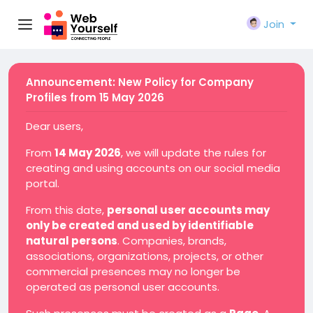
Join
Announcement: New Policy for Company
Profiles from 15 May 2026
Dear users,
From
14 May 2026
, we will update the rules for
creating and using accounts on our social media
portal.
From this date,
personal user accounts may
only be created and used by identifiable
natural persons
. Companies, brands,
associations, organizations, projects, or other
commercial presences may no longer be
operated as personal user accounts.