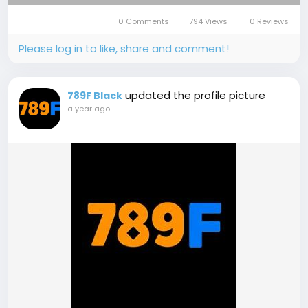
0 Comments
794 Views
0 Reviews
Please log in to like, share and comment!
updated the profile picture
789F Black
a year ago
-