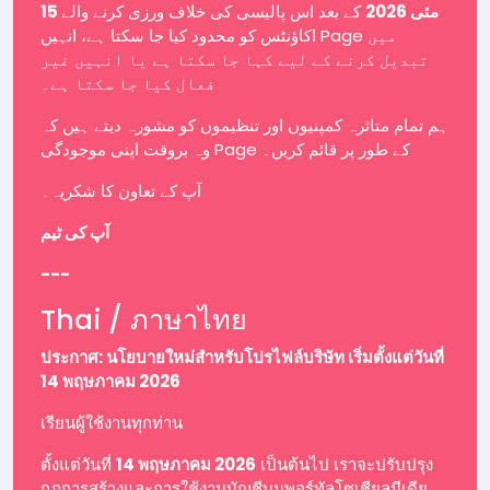
15 مئی 2026
کے بعد اس پالیسی کی خلاف ورزی کرنے والے
اکاؤنٹس کو محدود کیا جا سکتا ہے، انہیں Page میں
تبدیل کرنے کے لیے کہا جا سکتا ہے یا انہیں غیر
فعال کیا جا سکتا ہے۔
ہم تمام متاثرہ کمپنیوں اور تنظیموں کو مشورہ دیتے ہیں کہ
وہ بروقت اپنی موجودگی Page کے طور پر قائم کریں۔
آپ کے تعاون کا شکریہ۔
آپ کی ٹیم
---
Thai / ภาษาไทย
ประกาศ: นโยบายใหม่สำหรับโปรไฟล์บริษัท เริ่มตั้งแต่วันที่
14 พฤษภาคม 2026
เรียนผู้ใช้งานทุกท่าน
ตั้งแต่วันที่
14 พฤษภาคม 2026
เป็นต้นไป เราจะปรับปรุง
กฎการสร้างและการใช้งานบัญชีบนพอร์ทัลโซเชียลมีเดีย