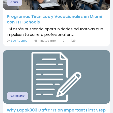
OTHER
Programas Técnicos y Vocacionales en Miami
con FITI Schools
Si estás buscando oportunidades educativas que
impulsen tu carrera profesional en...
By
Seo Agency
41 minutes ago
0
129
GARDENING
Why Lapak303 Daftar Is an Important First Step