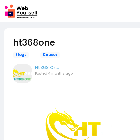
ht368one
Blogs
Causes
Ht368 One
Posted
4 months ago