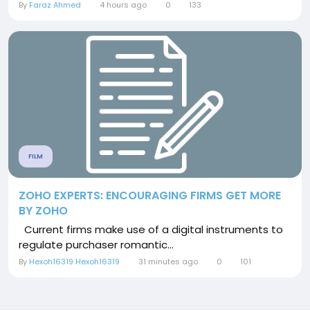
By
Faraz Ahmed
4 hours ago
0
133
FILM
ZOHO EXPERTS: ENCOURAGING FIRMS GET MORE
BY ZOHO
Current firms make use of a digital instruments to
regulate purchaser romantic...
By
Hexoh16319 Hexoh16319
31 minutes ago
0
101