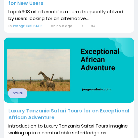
for New Users
Lapak303 url alternatif is a term frequently utilized
by users looking for an alternative...
By
Pafog61315 61315
an hour ago
0
94
OTHER
Luxury Tanzania Safari Tours for an Exceptional
African Adventure
Introduction to Luxury Tanzania Safari Tours Imagine
waking up in a comfortable safari lodge as...