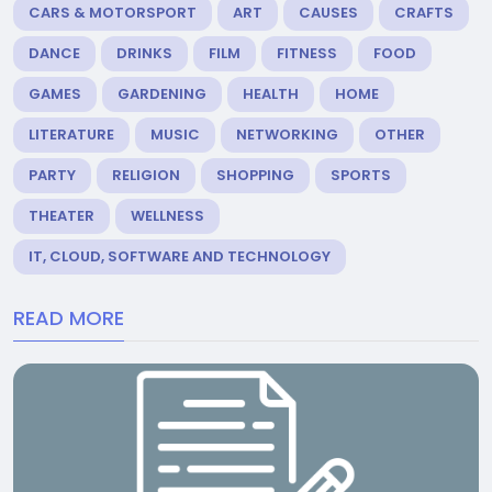
CARS & MOTORSPORT
ART
CAUSES
CRAFTS
DANCE
DRINKS
FILM
FITNESS
FOOD
GAMES
GARDENING
HEALTH
HOME
LITERATURE
MUSIC
NETWORKING
OTHER
PARTY
RELIGION
SHOPPING
SPORTS
THEATER
WELLNESS
IT, CLOUD, SOFTWARE AND TECHNOLOGY
READ MORE