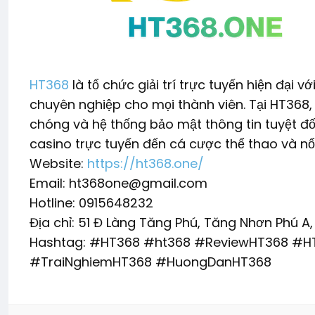
HT368
là tổ chức giải trí trực tuyến hiện đại v
chuyên nghiệp cho mọi thành viên. Tại HT368,
chóng và hệ thống bảo mật thông tin tuyệt đối
casino trực tuyến đến cá cược thể thao và nổ
Website:
https://ht368.one/
Email: ht368one@gmail.com
Hotline: 0915648232
Địa chỉ: 51 Đ Làng Tăng Phú, Tăng Nhơn Phú A
Hashtag: #HT368 #ht368 #ReviewHT368 #H
#TraiNghiemHT368 #HuongDanHT368