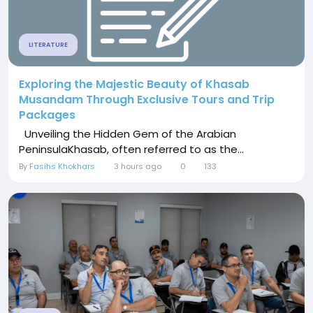
LITERATURE
Exploring the Majestic Beauty of Khasab
Musandam Through Exclusive Tours and Trip
Packages
Unveiling the Hidden Gem of the Arabian
PeninsulaKhasab, often referred to as the...
By
Fasihs Khokhars
3 hours ago
0
133