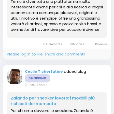
Temu è diventata una piattaforma molto
interessante anche per chi è alla ricerca di regali
economici ma comunque piacevoli, originali e
utili. Il motivo è semplice: offre una grandissima
varietà di articoli, spesso a prezzi molto bassi, e
permette di trovare idee per occasioni diverse
senza dover spendere cifre elevate. Quando si
cerca un regalo, però, il vero...
0 Comments
296 Views
0 Reviews
Please log in to like, share and comment!
added blog
Cecile Ticherfatine
SHOPPING
2 months ago
-
Zalando per sneaker lovers: i modelli più
richiesti del momento
Per chi ama davvero le sneakers, Zalando è