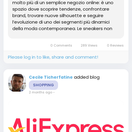
molto più di un semplice negozio online: è uno
spazio dove scoprire tendenze, confrontare
brand, trovare nuove silhouette e seguire
l’evoluzione di uno dei segmenti più dinamici
della moda contemporanea. Le sneakers non
sono più soltanto scarpe sportive o casual, ma
veri elementi di identità personale,...
0 Comments
289 Views
0 Reviews
Please log in to like, share and comment!
added blog
Cecile Ticherfatine
SHOPPING
2 months ago
-