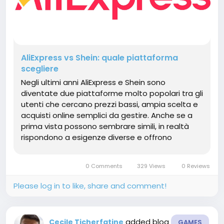
AliExpress vs Shein: quale piattaforma
scegliere
Negli ultimi anni AliExpress e Shein sono
diventate due piattaforme molto popolari tra gli
utenti che cercano prezzi bassi, ampia scelta e
acquisti online semplici da gestire. Anche se a
prima vista possono sembrare simili, in realtà
rispondono a esigenze diverse e offrono
un’esperienza d’acquisto che cambia molto a
seconda del tipo di prodotto cercato. Per capire
0 Comments
329 Views
0 Reviews
quale...
Please log in to like, share and comment!
added blog
Cecile Ticherfatine
GAMES