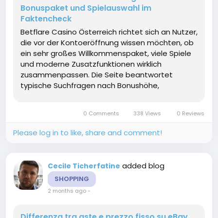
Bonuspaket und Spielauswahl im
Faktencheck
Betflare Casino Österreich richtet sich an Nutzer,
die vor der Kontoeröffnung wissen möchten, ob
ein sehr großes Willkommenspaket, viele Spiele
und moderne Zusatzfunktionen wirklich
zusammenpassen. Die Seite beantwortet
typische Suchfragen nach Bonushöhe,
Freispielen, VIP-Stufen, Krypto-Optionen, Slot-
Anbietern und mobiler Bedienung. Der Eindruck
0 Comments
338 Views
0 Reviews
ist weniger...
Please log in to like, share and comment!
added blog
Cecile Ticherfatine
SHOPPING
2 months ago
-
Differenza tra aste e prezzo fisso su eBay