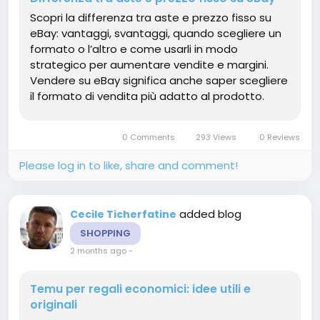
Scopri la differenza tra aste e prezzo fisso su
eBay: vantaggi, svantaggi, quando scegliere un
formato o l’altro e come usarli in modo
strategico per aumentare vendite e margini.
Vendere su eBay significa anche saper scegliere
il formato di vendita più adatto al prodotto.
Molti principianti si concentrano solo sulle foto,
sul titolo o sul prezzo finale, ma trascurano una
0 Comments
293 Views
0 Reviews
decisione...
Please log in to like, share and comment!
added blog
Cecile Ticherfatine
SHOPPING
2 months ago
-
Temu per regali economici: idee utili e
originali