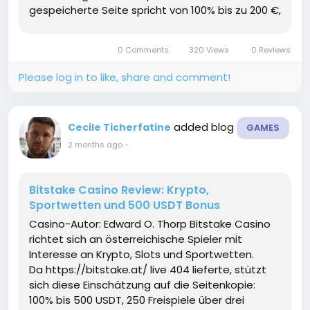
gespeicherte Seite spricht von 100% bis zu 200 €,
Slots, Live Casino, Sportwetten und
Registrierung. Arcanebet als Kombi-Plattform
0 Comments
320 Views
0 Reviews
statt reines...
Please log in to like, share and comment!
added blog
Cecile Ticherfatine
GAMES
2 months ago
-
Bitstake Casino Review: Krypto,
Sportwetten und 500 USDT Bonus
Casino-Autor: Edward O. Thorp Bitstake Casino
richtet sich an österreichische Spieler mit
Interesse an Krypto, Slots und Sportwetten.
Da https://bitstake.at/ live 404 lieferte, stützt
sich diese Einschätzung auf die Seitenkopie:
100% bis 500 USDT, 250 Freispiele über drei