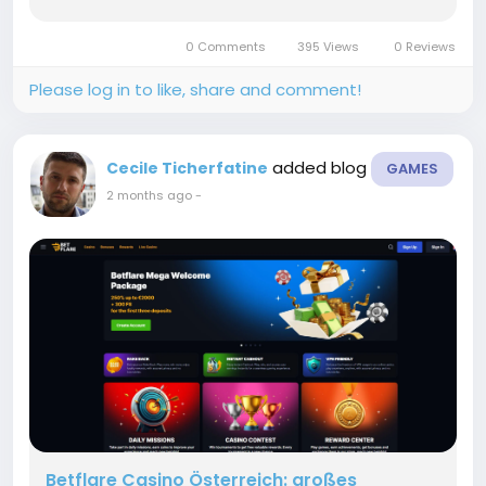
Einzahlungen, 5.000+ Spiele, 50+ Anbieter,
BitstakeBoost bis 300% und 24/7 Support.
0 Comments
395 Views
0 Reviews
Bitstake...
Please log in to like, share and comment!
added blog
Cecile Ticherfatine
GAMES
2 months ago
-
Betflare Casino Österreich: großes