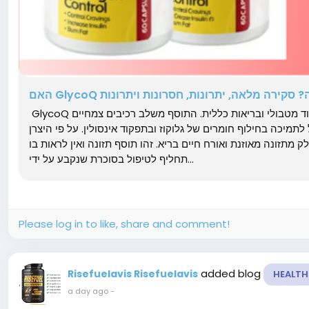
האם GlycoQ סקירה מלאה, יתרונות, חסרונות ויתרונות
GlycoQ הוא תוסף תזונה שנוסח לתמיכה ברמות סוכר בריאות בדם, תפקוד מטבולי ובריאות כללית. התוסף משלב רכיבים צמחיים
רך כלל לתמיכה בחילוף חומרים של גלוקוז ובתפקוד אינסולין. על פי היצרן
מתזונה מאוזנת ואורח חיים בריא. זהו תוסף תזונה ואין לראות בו
תחליף לטיפול בסוכרת שנקבע על ידי...
Please log in to like, share and comment!
added blog
Risefuelavis Risefuelavis
HEALTH
a day ago
-