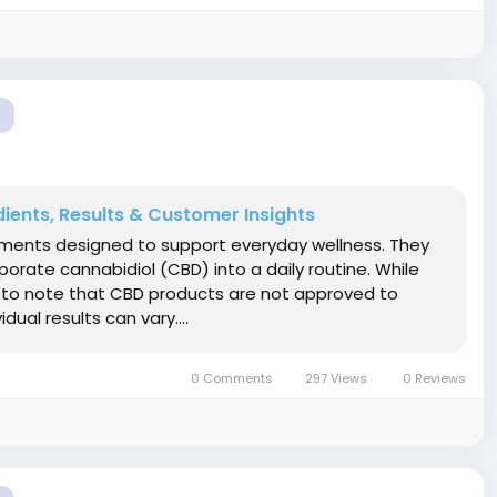
ients, Results & Customer Insights
ents designed to support everyday wellness. They
rate cannabidiol (CBD) into a daily routine. While
t to note that CBD products are not approved to
dual results can vary....
0 Comments
297 Views
0 Reviews