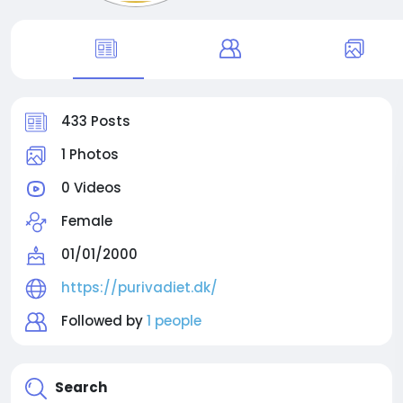
433 Posts
1 Photos
0 Videos
Female
01/01/2000
https://purivadiet.dk/
Followed by
1 people
Search