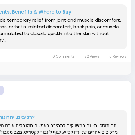
ents, Benefits & Where to Buy
de temporary relief from joint and muscle discomfort.
ess, arthritis-related discomfort, back pain, or muscle
formulated to absorb quickly into the skin without
...
0 Comments
152 Views
0 Reviews
Ketonic Capsules: רכיבים, יתרונות, תופעות לוואי והאם זה באמת עובד?