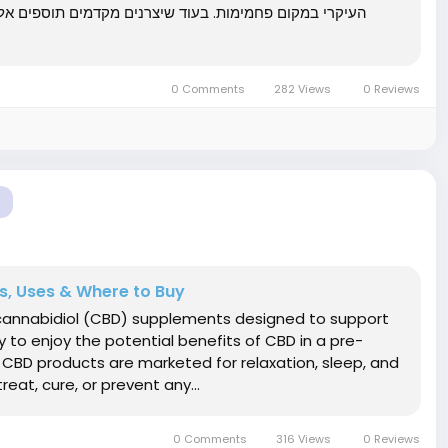
העיקרי במקום פחמימות. בעוד שיצרנים מקדמים תוספים אלה
0 Comments
282 Views
0 Reviews
s, Uses & Where to Buy
annabidiol (CBD) supplements designed to support
 to enjoy the potential benefits of CBD in a pre-
D products are marketed for relaxation, sleep, and
eat, cure, or prevent any...
0 Comments
316 Views
0 Reviews