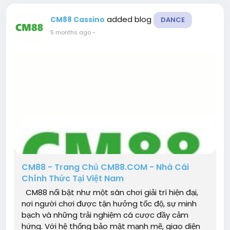
added blog
CM88 Cassino
DANCE
5 months ago
-
CM88 - Trang Chủ CM88.COM - Nhà Cái
Chính Thức Tại Việt Nam
CM88 nổi bật như một sân chơi giải trí hiện đại,
nơi người chơi được tận hưởng tốc độ, sự minh
bạch và những trải nghiệm cá cược đầy cảm
hứng. Với hệ thống bảo mật mạnh mẽ, giao diện