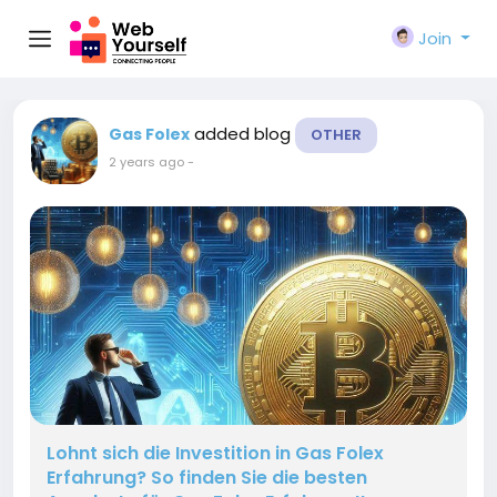
Join
added blog
Gas Folex
OTHER
2 years ago
-
Lohnt sich die Investition in Gas Folex
Erfahrung? So finden Sie die besten