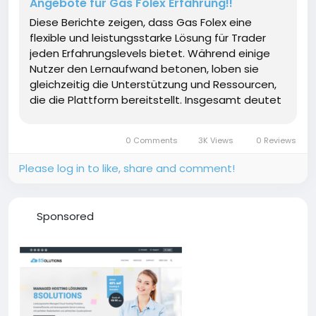
Angebote für Gas Folex Erfahrung!!
Diese Berichte zeigen, dass Gas Folex eine
flexible und leistungsstarke Lösung für Trader
jeden Erfahrungslevels bietet. Während einige
Nutzer den Lernaufwand betonen, loben sie
gleichzeitig die Unterstützung und Ressourcen,
die die Plattform bereitstellt. Insgesamt deutet
die positive Resonanz darauf hin, dass Gas Folex
eine vielversprechende Wahl für Trader ist, die...
0 Comments
3K Views
0 Reviews
Please log in to like, share and comment!
Sponsored