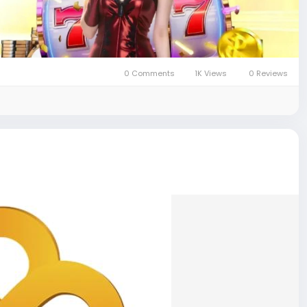
0 Comments
1K Views
0 Reviews