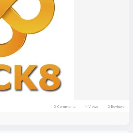
0 Comments
1K Views
0 Reviews