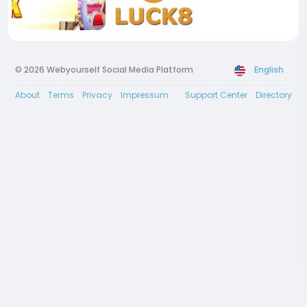
© 2026 Webyourself Social Media Platform
English
About
Terms
Privacy
Impressum
Support Center
Directory