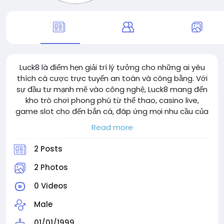
Luck8 là điểm hẹn giải trí lý tưởng cho những ai yêu
thích cá cược trực tuyến an toàn và công bằng. Với
sự đầu tư mạnh mẽ vào công nghệ, Luck8 mang đến
kho trò chơi phong phú từ thể thao, casino live,
game slot cho đến bắn cá, đáp ứng mọi nhu cầu của
người chơi. Bên cạnh đó, chính sách ưu đãi hấp dẫn
Read more
cùng dịch vụ hỗ trợ khách hàng chuyên nghiệp giúp
Luck8 ngày càng khẳng định uy tín và sức hút trên thị
2 Posts
trường.
Thông tin liên hệ:
2 Photos
- Địa chỉ: 81/25 Lê Bình, Phường 4, Quận Tân Bình,
0 Videos
TP.HCM
- Email: luck8sotop@gmail.com
Male
- Website: https://luck8.so/
- Hotline: 0901.436.295
01/01/1999