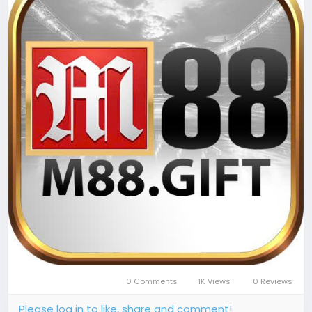
0 Comments
1K Views
0 Reviews
Please log in to like, share and comment!