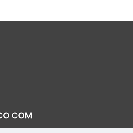
CO COM