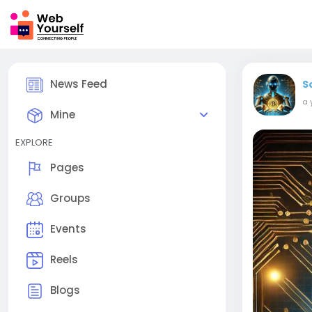
News Feed
S
a 
Mine
EXPLORE
Pages
Groups
Events
Reels
Blogs