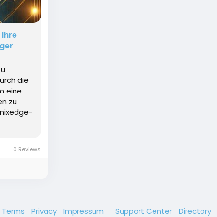
 Ihre
iger
zu
urch die
m eine
en zu
onixedge-
0 Reviews
Terms
Privacy
Impressum
Support Center
Directory