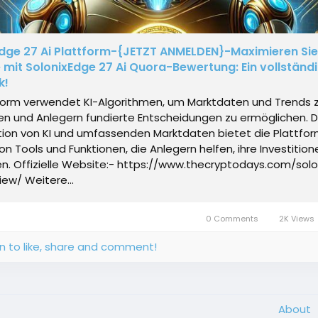
dge 27 Ai Plattform-{JETZT ANMELDEN}-Maximieren Sie
mit SolonixEdge 27 Ai Quora-Bewertung: Ein vollständ
k!
tform verwendet KI-Algorithmen, um Marktdaten und Trends 
en und Anlegern fundierte Entscheidungen zu ermöglichen. D
ion von KI und umfassenden Marktdaten bietet die Plattfor
von Tools und Funktionen, die Anlegern helfen, ihre Investition
en. Offizielle Website:- https://www.thecryptodays.com/sol
iew/ Weitere...
0 Comments
2K Views
in to like, share and comment!
About