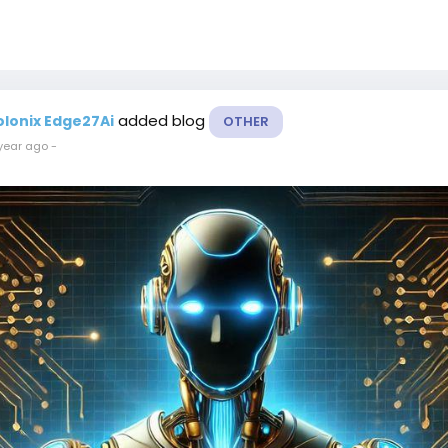
added blog
olonix Edge27Ai
OTHER
year ago
-