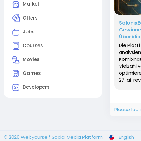
Market
Offers
SolonixE
Gewinne 
Jobs
Überblic
Die Plat
Courses
analysier
Kombinat
Movies
Vielzahl 
optimier
Games
27-ai-rev
Developers
Please log 
© 2026 Webyourself Social Media Platform
English