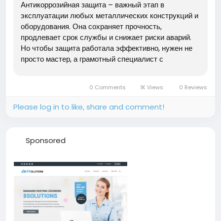
Антикоррозийная защита – важный этап в
эксплуатации любых металлических конструкций и
оборудования. Она сохраняет прочность,
продлевает срок службы и снижает риски аварий.
Но чтобы защита работала эффективно, нужен не
просто мастер, а грамотный специалист с
проверенным опытом, современным оборудованием
и прозрачной коммуникацией. В этой статье мы
0 Comments
1K Views
0 Reviews
разберем, на что обращать внимание при...
Please log in to like, share and comment!
Sponsored