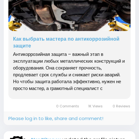
Как выбрать мастера по антикоррозийной
защите
Антикоррозийная защита – важный этап в
эксплуатации любых металлических конструкций и
оборудования. Она сохраняет прочность,
продлевает срок службы и снижает риски аварий.
Но чтобы защита работала эффективно, нужен не
просто мастер, а грамотный специалист с
проверенным опытом, современным оборудованием
и прозрачной коммуникацией. В этой статье мы
0 Comments
1K Views
0 Reviews
разберем, на что обращать внимание при...
Please log in to like, share and comment!