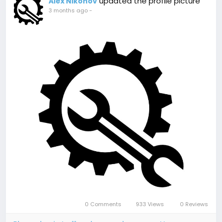
updated the profile picture
Alex Nikonov
3 months ago
-
0 Comments
933 Views
0 Reviews