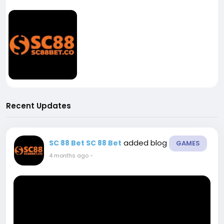
Recent Updates
added blog
SC 88 Bet SC 88 Bet
GAMES
4 months ago
-