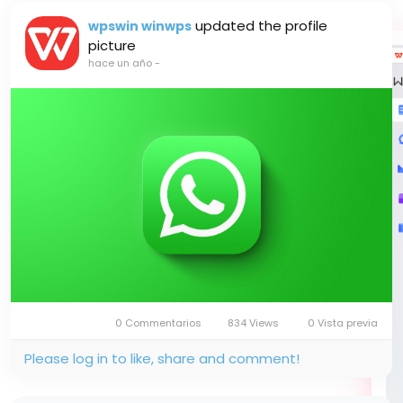
updated the profile
wpswin winwps
picture
hace un año
-
0 Commentarios
834 Views
0 Vista previa
Please log in to like, share and comment!