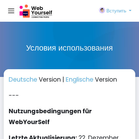
Вступить
Условия использования
Deutsche
Version |
Englische
Version
---
Nutzungsbedingungen für
WebYourSelf
Letzte Aktualisierung:
22. Dezember