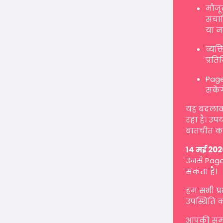
मौजू
संचाल
या न
व्यक
प्रत
Page
सकें
यह बदलाव ह
रहा है। उप
बातचीत कर
14 मई 202
उनसे Page 
सकता है।
हम सभी प्
उपस्थिति क
आपकी समझ