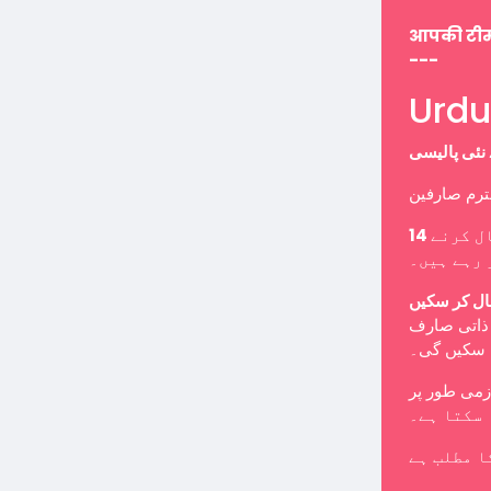
आपकी टी
---
ل کرنے
 رہے ہیں۔
ال کر سکیں
ب ذاتی صارف
ا سکیں گی۔
 سکتا ہے۔