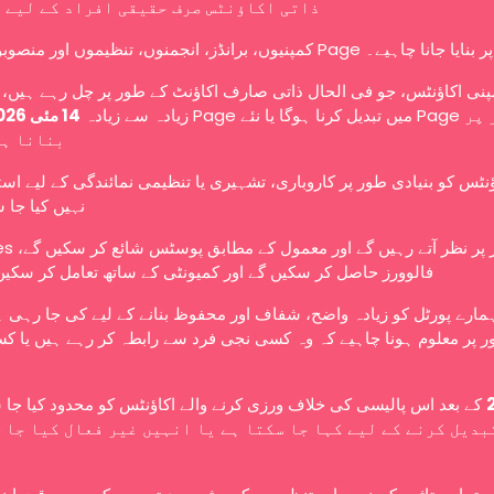
ذاتی اکاؤنٹس صرف حقیقی افراد کے لیے 
کمپنیوں، برانڈز، انجمنوں، تنظیموں اور منصوبوں کو Page ے۔
نی اکاؤنٹس، جو فی الحال ذاتی صارف اکاؤنٹ کے طور پر چل رہے ہیں، ا
زیادہ سے زیادہ
14 مئی 2026
بنانا ہ
ؤنٹس کو بنیادی طور پر کاروباری، تشہیری یا تنظیمی نمائندگی کے لیے اس
نہیں کیا جا 
عوامی طور پر نظر آتے رہ،
فالوورز حاصل کر سکیں گے اور کمیونٹی کے ساتھ تعامل کر سکیں
ہمارے پورٹل کو زیادہ واضح، شفاف اور محفوظ بنانے کے لیے کی جا رہی 
 پر معلوم ہونا چاہیے کہ وہ کسی نجی فرد سے رابطہ کر رہے ہیں یا کس
کے بعد اس پالیسی کی خلاف ورزی کرنے والے اکاؤنٹس کو محدود کیا جا،