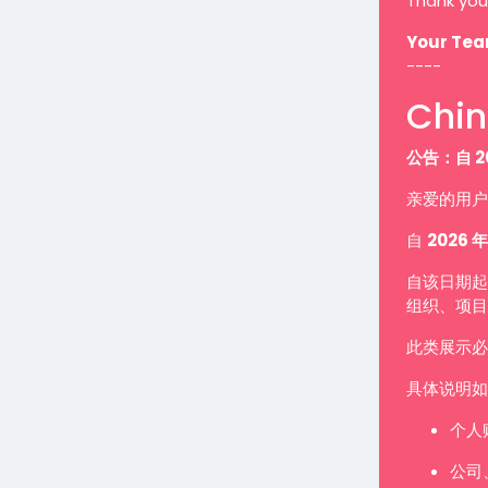
Thank you
Your Te
----
Chin
公告：自 2
亲爱的用户
自
2026 年
自该日期起
组织、项目
此类展示
具体说明如
个人
公司