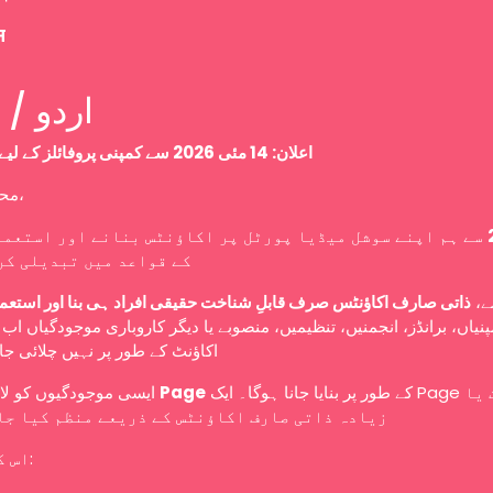
म
Urdu / اردو
اعلان: 14 مئی 2026 سے کمپنی پروفائلز کے لیے نئی پالیسی
محترم صارفین،
سے ہم اپنے سوشل میڈیا پورٹل پر اکاؤنٹس بنانے اور استعما
کے قواعد میں تبدیلی کر
سے
ذاتی صارف اکاؤنٹس صرف قابلِ شناخت حقیقی افراد ہی بنا اور استعم
نیاں، برانڈز، انجمنیں، تنظیمیں، منصوبے یا دیگر کاروباری موجودگیاں ا
اکاؤنٹ کے طور پر نہیں چلائی ج
ایسی موجودگیوں کو لازمی طور پر
Page
کے طور پر بنایا جانا ہوگا۔ ایک Page کو ایک یا
زیادہ ذاتی صارف اکاؤنٹس کے ذریعے منظم کیا جا
اس کا مطلب ہے: