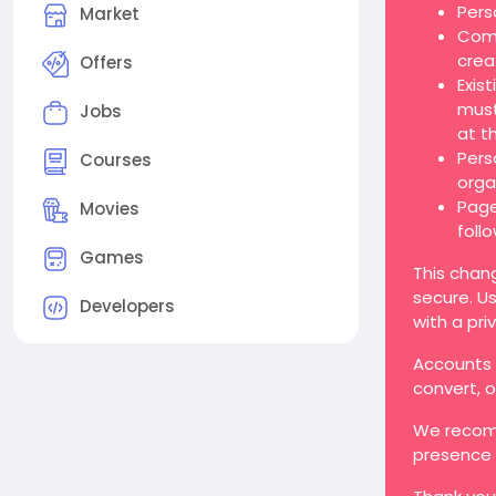
Pers
Market
Comp
crea
Offers
Exis
must
Jobs
at t
Pers
Courses
orga
Page
Movies
foll
Games
This chan
secure. Us
Developers
with a pri
Accounts t
convert, 
We recomm
presence 