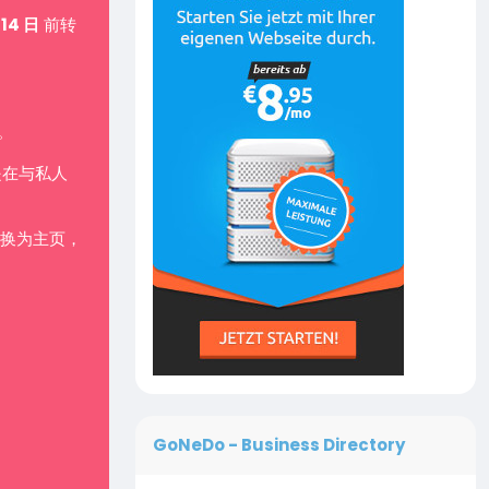
 14 日
前转
。
是在与私人
换为主页，
GoNeDo - Business Directory