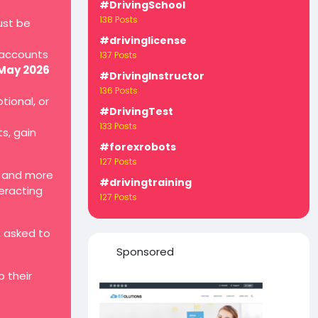
#DrivingSchool
138 Posts
ust be
#drivinglicense
 accounts
137 Posts
 May 2026
#DrivingInstructor
136 Posts
tional, or
#DrivingTest
133 Posts
ts, gain
#forexrobots
127 Posts
, and more
#drivingtraining
teracting
127 Posts
, asked to
Sponsored
 their