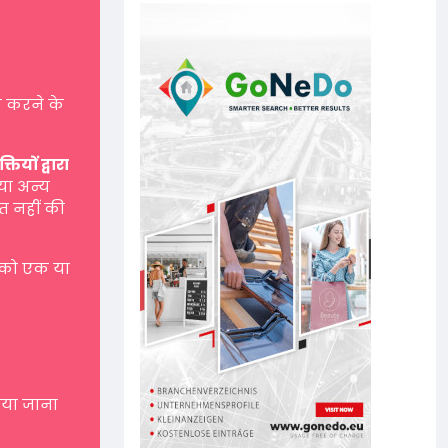
 करने के
यों द्वारा
 या अन्य
त नहीं की
 को एक या
नाया जाना