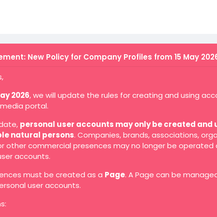
ment: New Policy for Company Profiles from 15 May 202
,
May 2026
, we will update the rules for creating and using ac
 media portal.
 date,
personal user accounts may only be created and 
ble natural persons
. Companies, brands, associations, orga
 or other commercial presences may no longer be operated 
user accounts.
ences must be created as a
Page
. A Page can be manage
ersonal user accounts.
s: