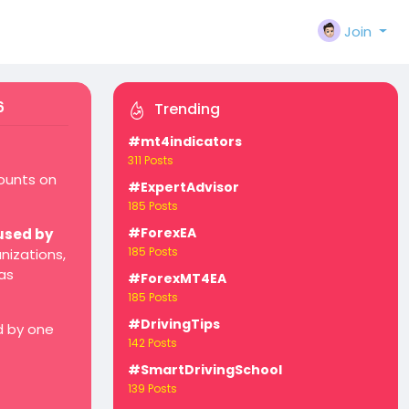
Join
6
Trending
#mt4indicators
311 Posts
counts on
#ExpertAdvisor
185 Posts
#ForexEA
used by
185 Posts
nizations,
as
#ForexMT4EA
185 Posts
#DrivingTips
d by one
142 Posts
#SmartDrivingSchool
139 Posts