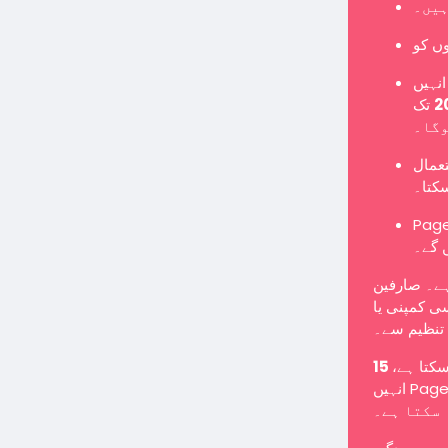
ہیں۔
نہیں
تک Page میں تبدیل کرنا ہوگا یا نئے Page کے طور پر
وگا۔
تعمال
سکتا۔
Pages یں گے اور معمول کے مطابق پوسٹس شائع کر سکیں گے
 گے۔
ہے۔ صارفین
ی کمپنی یا
تنظیم سے۔
 سکتا ہے
انہیں Page میں تبدیل کرنے کے لیے کہا جا سکتا ہے یا انہیں غیر فعال کیا جا
سکتا ہے۔