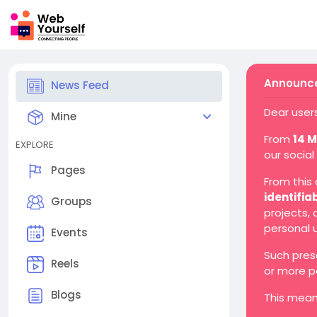
Announce
News Feed
Dear users
Mine
From
14 
EXPLORE
our social
Pages
From this
identifia
Groups
projects,
personal 
Events
Such pres
Reels
or more p
Blogs
This mean