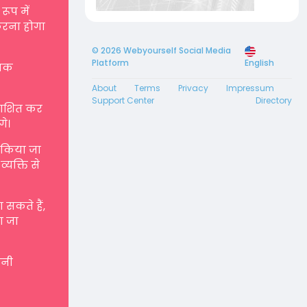
रूप में
करना होगा
© 2026 Webyourself Social Media
Platform
English
्मक
About
Terms
Privacy
Impressum
Support Center
Directory
रकाशित कर
गे।
ए किया जा
्यक्ति से
सकते हैं,
ा जा
पनी