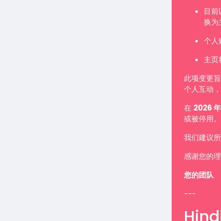
目前
换为
个人
主页
此项变更旨
个人互动，
在
2026 年
或被停用。
我们建议所
感谢您的理
您的团队
---
Hindi