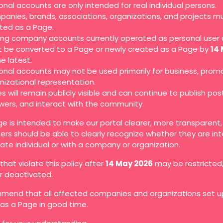
onal accounts are only intended for real individual persons.
anies, brands, associations, organizations, and projects m
ted as a Page.
ting company accounts currently operated as personal user
 be converted to a Page or newly created as a Page by
14
he latest.
onal accounts may not be used primarily for business, promo
nizational representation.
s will remain publicly visible and can continue to publish pos
owers, and interact with the community.
ge is intended to make our portal clearer, more transparent
ers should be able to clearly recognize whether they are in
vate individual or with a company or organization.
hat violate this policy after
14 May 2026
may be restricted
or deactivated.
end that all affected companies and organizations set up
as a Page in good time.