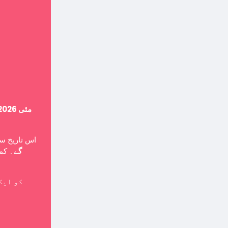
14 مئی 2026
اس تاریخ ،
گے
۔ کمپ