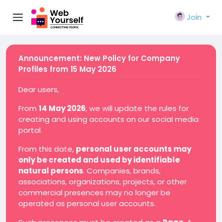
Join
Announcement: New Policy for Company
Profiles from 15 May 2026
Dear users,
From
14 May 2026
, we will update the rules for
creating and using accounts on our social media
portal.
From this date,
personal user accounts may
only be created and used by identifiable
natural persons
. Companies, brands,
associations, organizations, projects, or other
commercial presences may no longer be
operated as personal user accounts.