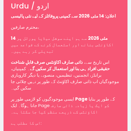
Urdu / اردو
اعلان: 14 مئی 2026 سے کمپنی پروفائلز کے لیے نئی پالیسی
محترم صارفین،
14 مئی 2026
سے ہم اپنے سوشل میڈیا پورٹل پر
اکاؤنٹس بنانے اور استعمال کرنے کے قواعد میں
تبدیلی کر رہے ہیں۔
اس تاریخ سے،
ذاتی صارف اکاؤنٹس صرف قابلِ شناخت
حقیقی افراد ہی بنا اور استعمال کر سکیں گے
۔ کمپنیاں،
برانڈز، انجمنیں، تنظیمیں، منصوبے یا دیگر کاروباری
موجودگیاں اب ذاتی صارف اکاؤنٹ کے طور پر نہیں چلائی جا
سکیں گی۔
ایسی موجودگیوں کو لازمی طور پر
Page
کے طور پر بنایا
جانا ہوگا۔ ایک Page کو ایک یا زیادہ ذاتی صارف
اکاؤنٹس کے ذریعے منظم کیا جا سکتا ہے۔
اس کا مطلب ہے: