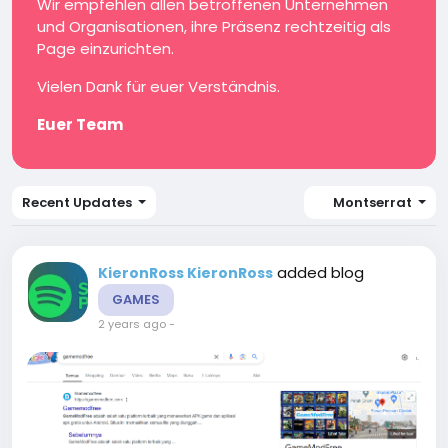
Wir empfehlen allen betroffenen Unternehmen
und Organisationen, ihre Präsenz rechtzeitig als
Page einzurichten.
Vielen Dank für euer Verständnis.
Euer Team
Recent Updates
Montserrat
added blog
KieronRoss KieronRoss
GAMES
2 years ago
-