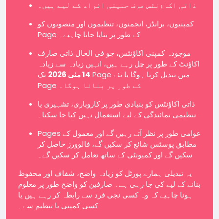
ذاتی اکاؤنٹس صرف حقیقی افراد کے لیے ہیں۔
کمپنیوں، برانڈز، انجمنوں، تنظیموں اور منصوبوں کو
Page کے طور پر بنایا جانا چاہیے۔
موجودہ کمپنی اکاؤنٹس، جو فی الحال ذاتی صارف
اکاؤنٹ کے طور پر چل رہے ہیں، انہیں زیادہ سے زیادہ
14 مئی 2026
تک Page میں تبدیل کرنا ہوگا یا نئے
Page کے طور پر بنانا ہوگا۔
ذاتی اکاؤنٹس کو بنیادی طور پر کاروباری، تشہیری یا
تنظیمی نمائندگی کے لیے استعمال نہیں کیا جا سکتا۔
Pages عوامی طور پر نظر آتے رہیں گے اور معمول کے
مطابق پوسٹس شائع کر سکیں گے، فالوورز حاصل کر
سکیں گے اور کمیونٹی کے ساتھ تعامل کر سکیں گے۔
یہ تبدیلی ہمارے پورٹل کو زیادہ واضح، شفاف اور محفوظ
بنانے کے لیے کی جا رہی ہے۔ صارفین کو واضح طور پر معلوم
ہونا چاہیے کہ وہ کسی نجی فرد سے رابطہ کر رہے ہیں یا
کسی کمپنی یا تنظیم سے۔