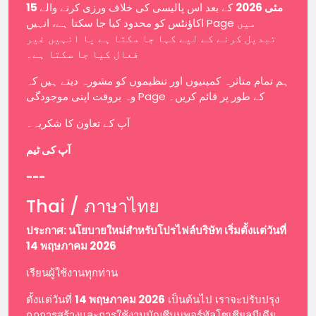
15 مئی 2026
کے بعد اس پالیسی کی خلاف ورزی کرنے والے
اکاؤنٹس کو محدود کیا جا سکتا ہے، انہیں Page میں
تبدیل کرنے کے لیے کہا جا سکتا ہے یا انہیں غیر
فعال کیا جا سکتا ہے۔
ہم تمام متاثرہ کمپنیوں اور تنظیموں کو مشورہ دیتے ہیں کہ
وہ بروقت اپنی موجودگی Page کے طور پر قائم کریں۔
آپ کے تعاون کا شکریہ۔
آپ کی ٹیم
---
Thai / ภาษาไทย
ประกาศ: นโยบายใหม่สำหรับโปรไฟล์บริษัท เริ่มตั้งแต่วันที่
14 พฤษภาคม 2026
เรียนผู้ใช้งานทุกท่าน
ตั้งแต่วันที่
14 พฤษภาคม 2026
เป็นต้นไป เราจะปรับปรุง
กฎการสร้างและการใช้งานบัญชีบนพอร์ทัลโซเชียลมีเดีย