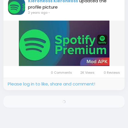
updated the
KieronRoss KieronRoss
profile picture
2 years ago
-
0 Comments
2K Views
0 Reviews
Please log in to like, share and comment!