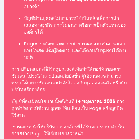
อย่างช้า
บัญชีส่วนบุคคลไม่สามารถใช้เป็นหลักเพื่อการนำ
เสนอทางธุรกิจ การโฆษณา หรือการเป็นตัวแทนของ
องค์กรได้
Pages จะยังคงแสดงต่อสาธารณะ และสามารถเผย
แพร่โพสต์ เพิ่มผู้ติดตาม และโต้ตอบกับชุมชนได้ตาม
ปกติ
การเปลี่ยนแปลงนี้มีวัตถุประสงค์เพื่อทำให้พอร์ทัลของเรา
ชัดเจน โปร่งใส และปลอดภัยยิ่งขึ้น ผู้ใช้งานควรสามารถ
ทราบได้อย่างชัดเจนว่ากำลังติดต่อกับบุคคลส่วนตัว หรือกับ
บริษัทหรือองค์กร
บัญชีที่ละเมิดนโยบายนี้หลังวันที่
14 พฤษภาคม 2026
อาจ
ถูกจำกัดการใช้งาน ถูกขอให้เปลี่ยนเป็น Page หรือถูกปิด
ใช้งาน
เราขอแนะนำให้บริษัทและองค์กรที่ได้รับผลกระทบดำเนิน
การสร้าง Page ให้เรียบร้อยล่วงหน้า