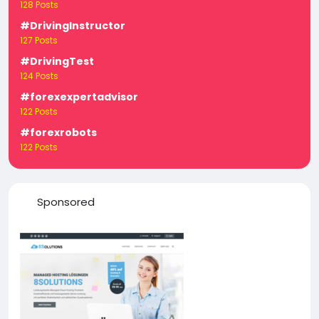
128 Posts
#DrivingInstructor
127 Posts
#DrivingTest
124 Posts
#forexexpertadvisor
122 Posts
#forexrobots
122 Posts
Sponsored