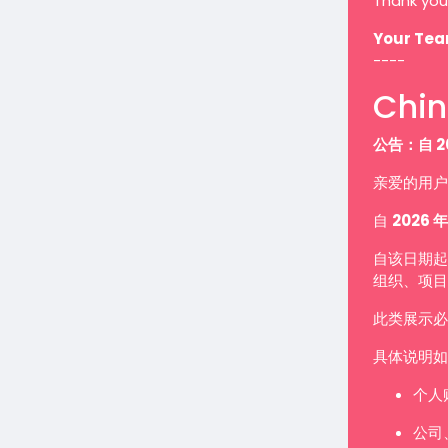
Thank you
Your Te
----
Chin
公告：自 2
亲爱的用户
自
2026 年
自该日期起
组织、项目
此类展示
具体说明如
个人
公司