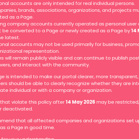
onal accounts are only intended for real individual persons.
anies, brands, associations, organizations, and projects m
ted as a Page.
ting company accounts currently operated as personal user
 be converted to a Page or newly created as a Page by
14
he latest.
onal accounts may not be used primarily for business, promo
nizational representation.
s will remain publicly visible and can continue to publish pos
owers, and interact with the community.
ge is intended to make our portal clearer, more transparent
ers should be able to clearly recognize whether they are in
vate individual or with a company or organization.
hat violate this policy after
14 May 2026
may be restricted
or deactivated.
end that all affected companies and organizations set up
as a Page in good time.