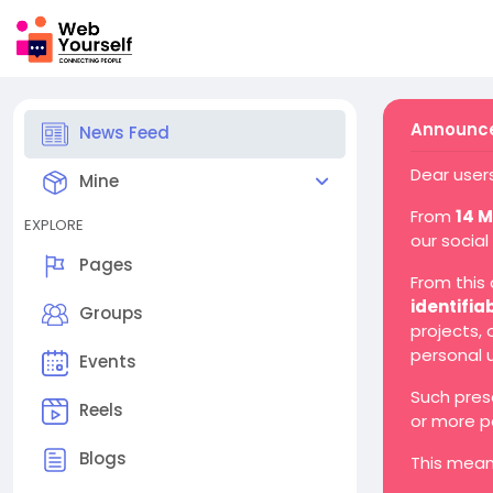
Announce
News Feed
Dear users
Mine
From
14 
EXPLORE
our social
Pages
From this
identifia
Groups
projects,
personal 
Events
Such pres
Reels
or more p
Blogs
This mean