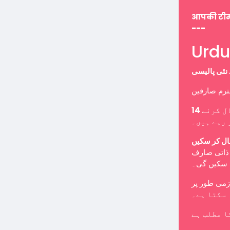
आपकी टी
---
ل کرنے
 رہے ہیں۔
ال کر سکیں
ب ذاتی صارف
ا سکیں گی۔
 سکتا ہے۔