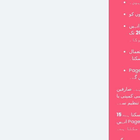
ہیں۔
نہیں
تک Page میں تبدیل کرنا ہوگا یا نئے Page کے طور پر
وگا۔
تعمال
سکتا۔
Pages یں گے اور معمول کے مطابق پوسٹس شائع کر سکیں گے
 گے۔
ہے۔ صارفین
ی کمپنی یا
تنظیم سے۔
 سکتا ہے
انہیں Page میں تبدیل کرنے کے لیے کہا جا سکتا ہے یا انہیں غیر فعال کیا جا
سکتا ہے۔