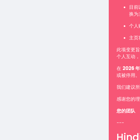
目前
换为
个人
主页
此项变更旨
个人互动，
在
2026 年
或被停用。
我们建议所
感谢您的理
您的团队
---
Hindi