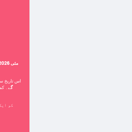
14 مئی 2026
اس تاریخ ،
گے
۔ کمپ