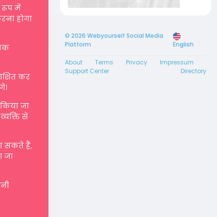
रूप में
करना होगा
© 2026 Webyourself Social Media
Platform
English
्मक
About
Terms
Privacy
Impressum
Support Center
Directory
रकाशित कर
गे।
ए किया जा
्यक्ति से
सकते हैं,
ा जा
पनी