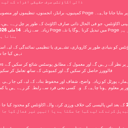
ذاتی اکاؤنٹس صرف حقیقی افراد کے لیے 
کمپنیوں، برانڈز، انجمنوں، تنظیموں اور منصوبوں کو Page ے۔
نی اکاؤنٹس، جو فی الحال ذاتی صارف اکاؤنٹ کے طور پر چل رہے ہیں، ا
زیادہ سے زیادہ
14 مئی 2026
بنانا ہ
ؤنٹس کو بنیادی طور پر کاروباری، تشہیری یا تنظیمی نمائندگی کے لیے اس
نہیں کیا جا 
عوامی طور پر نظر آتے رہ،
فالوورز حاصل کر سکیں گے اور کمیونٹی کے ساتھ تعامل کر سکیں
ہمارے پورٹل کو زیادہ واضح، شفاف اور محفوظ بنانے کے لیے کی جا رہی 
 پر معلوم ہونا چاہیے کہ وہ کسی نجی فرد سے رابطہ کر رہے ہیں یا کس
کے بعد اس پالیسی کی خلاف ورزی کرنے والے اکاؤنٹس کو محدود کیا جا،