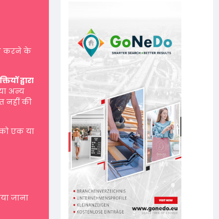
 करने के
यों द्वारा
 या अन्य
त नहीं की
 को एक या
नाया जाना