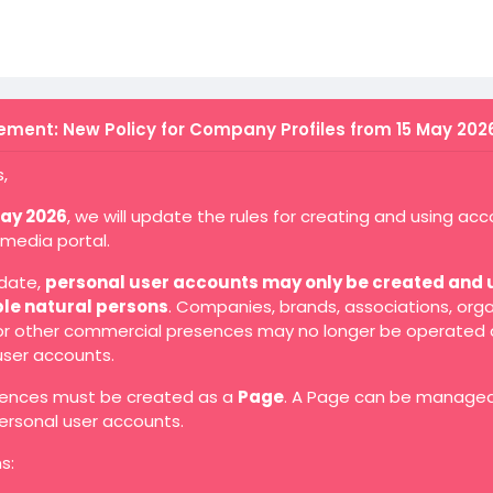
ment: New Policy for Company Profiles from 15 May 202
,
May 2026
, we will update the rules for creating and using ac
 media portal.
 date,
personal user accounts may only be created and 
ble natural persons
. Companies, brands, associations, orga
 or other commercial presences may no longer be operated 
user accounts.
ences must be created as a
Page
. A Page can be manage
ersonal user accounts.
s: