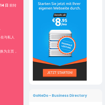
 14 日
前转
。
是在与私人
换为主页，
GoNeDo - Business Directory