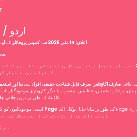
म
Urdu / اردو
اعلان: 14 مئی 2026 سے کمپنی پروفائلز کے لیے نئی پالیسی
محترم صارفین،
سے ہم اپنے سوشل میڈیا پورٹل پر اکاؤنٹس بنانے اور استعما
کے قواعد میں تبدیلی کر
سے
ذاتی صارف اکاؤنٹس صرف قابلِ شناخت حقیقی افراد ہی بنا اور استعم
نیاں، برانڈز، انجمنیں، تنظیمیں، منصوبے یا دیگر کاروباری موجودگیاں ا
اکاؤنٹ کے طور پر نہیں چلائی ج
ایسی موجودگیوں کو لازمی طور پر
Page
کے طور پر بنایا جانا ہوگا۔ ایک Page کو ایک یا
زیادہ ذاتی صارف اکاؤنٹس کے ذریعے منظم کیا جا
اس کا مطلب ہے: