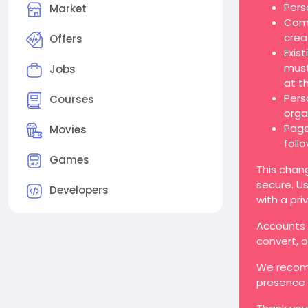
Pers
Market
Comp
crea
Offers
Exis
must
Jobs
at t
Pers
Courses
orga
Page
Movies
foll
Games
This chan
secure. Us
Developers
with a pri
Accounts t
convert, 
We recomm
presence 