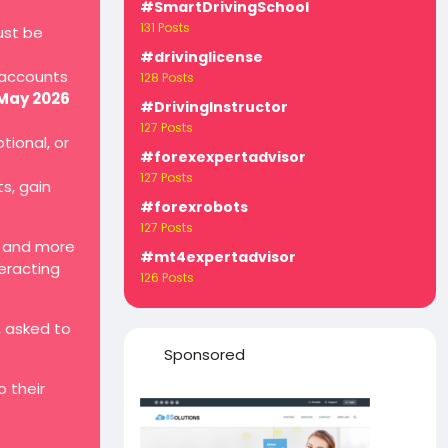
#SmartDrivingSchool
131 Posts
ust be
#drivinglicense
 accounts
128 Posts
 May 2026
#DrivingInstructor
127 Posts
tional, or
#forexexpertadvisor
127 Posts
ts, gain
#forexrobots
127 Posts
, and more
#mt4expertadvisor
teracting
126 Posts
, asked to
Sponsored
 their