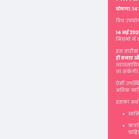
घोषणा: 14 
प्रिय उपयो
14 मई 202
नियमों में 
इस तारीख 
ही बनाए औ
व्यावसायिक
जा सकेंगी।
ऐसी उपस्थ
अधिक व्यक्
इसका अर्थ 
व्यक्
कंपनि
चाहि