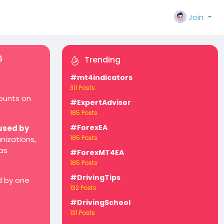
Join
6
Trending
#mt4indicators
311 Posts
counts on
#ExpertAdvisor
185 Posts
#ForexEA
used by
185 Posts
nizations,
as
#ForexMT4EA
185 Posts
#DrivingTips
d by one
132 Posts
#DrivingSchool
131 Posts