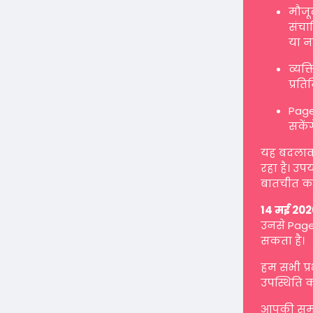
मौजू
संचाल
या न
व्यक
प्रत
Page
सकें
यह बदलाव ह
रहा है। उप
बातचीत कर
14 मई 202
उनसे Page 
सकता है।
हम सभी प्
उपस्थिति क
आपकी समझ