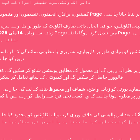
ذاتی اکاؤنٹس صرف حقیقی افراد کے لیے 
کمپنیوں، برانڈز، انجمنوں، تنظیموں اور منصوبوں کو Page ے۔
نی اکاؤنٹس، جو فی الحال ذاتی صارف اکاؤنٹ کے طور پر چل رہے ہیں، ا
زیادہ سے زیادہ
14 مئی 2026
بنانا ہ
ؤنٹس کو بنیادی طور پر کاروباری، تشہیری یا تنظیمی نمائندگی کے لیے اس
نہیں کیا جا 
عوامی طور پر نظر آتے رہ،
فالوورز حاصل کر سکیں گے اور کمیونٹی کے ساتھ تعامل کر سکیں
ہمارے پورٹل کو زیادہ واضح، شفاف اور محفوظ بنانے کے لیے کی جا رہی 
 پر معلوم ہونا چاہیے کہ وہ کسی نجی فرد سے رابطہ کر رہے ہیں یا کس
کے بعد اس پالیسی کی خلاف ورزی کرنے والے اکاؤنٹس کو محدود کیا جا،