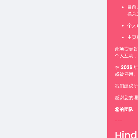
目前
换为
个人
主页
此项变更旨
个人互动，
在
2026 年
或被停用。
我们建议所
感谢您的理
您的团队
---
Hindi