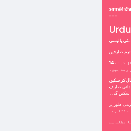
आपकी टी
---
ل کرنے
 رہے ہیں۔
ال کر سکیں
ب ذاتی صارف
ا سکیں گی۔
 سکتا ہے۔