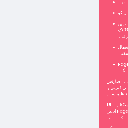
ہیں۔
نہیں
تک Page میں تبدیل کرنا ہوگا یا نئے Page کے طور پر
وگا۔
تعمال
سکتا۔
Pages یں گے اور معمول کے مطابق پوسٹس شائع کر سکیں گے
 گے۔
ہے۔ صارفین
ی کمپنی یا
تنظیم سے۔
 سکتا ہے
انہیں Page میں تبدیل کرنے کے لیے کہا جا سکتا ہے یا انہیں غیر فعال کیا جا
سکتا ہے۔