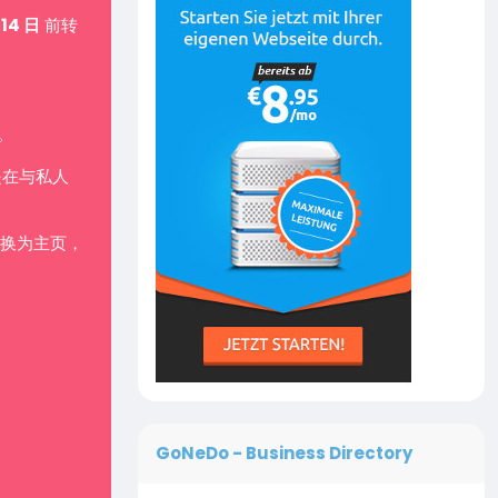
 14 日
前转
。
是在与私人
换为主页，
GoNeDo - Business Directory