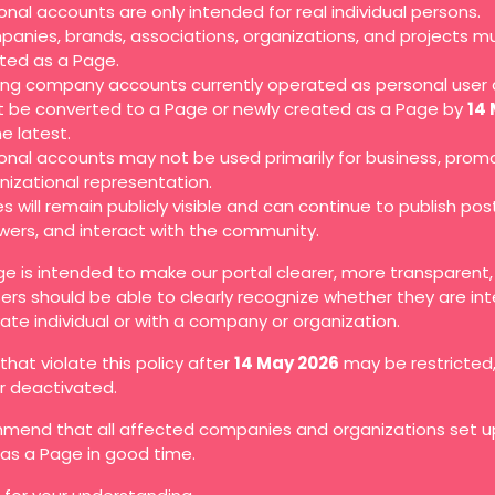
onal accounts are only intended for real individual persons.
anies, brands, associations, organizations, and projects m
ted as a Page.
ting company accounts currently operated as personal user
 be converted to a Page or newly created as a Page by
14
he latest.
onal accounts may not be used primarily for business, promo
nizational representation.
s will remain publicly visible and can continue to publish pos
owers, and interact with the community.
ge is intended to make our portal clearer, more transparent
ers should be able to clearly recognize whether they are in
vate individual or with a company or organization.
hat violate this policy after
14 May 2026
may be restricted
or deactivated.
end that all affected companies and organizations set up
as a Page in good time.