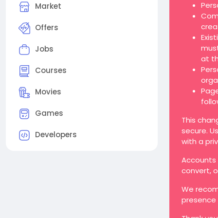
Pers
Market
Comp
crea
Offers
Exis
must
Jobs
at t
Pers
Courses
orga
Page
Movies
foll
Games
This chan
secure. Us
Developers
with a pri
Accounts t
convert, 
We recomm
presence 