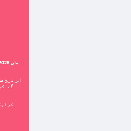
14 مئی 2026
اس تاریخ ،
گے
۔ کمپ