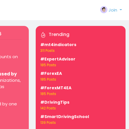
Join
6
Trending
#mt4indicators
311 Posts
counts on
#ExpertAdvisor
185 Posts
#ForexEA
used by
185 Posts
nizations,
as
#ForexMT4EA
185 Posts
#DrivingTips
d by one
142 Posts
#SmartDrivingSchool
139 Posts