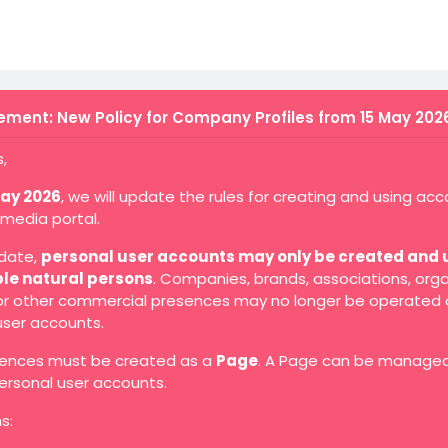
ment: New Policy for Company Profiles from 15 May 202
,
May 2026
, we will update the rules for creating and using ac
 media portal.
 date,
personal user accounts may only be created and 
ble natural persons
. Companies, brands, associations, orga
 or other commercial presences may no longer be operated 
user accounts.
ences must be created as a
Page
. A Page can be manage
ersonal user accounts.
s: