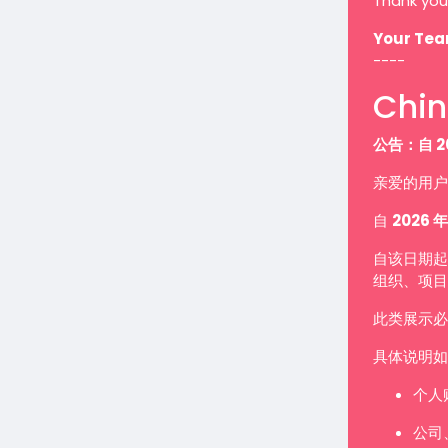
Thank you
Your Te
----
Chin
公告：自 2
亲爱的用户
自
2026 年
自该日期起
组织、项目
此类展示
具体说明如
个人
公司