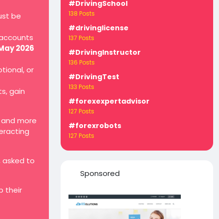
#DrivingSchool
138 Posts
ust be
#drivinglicense
 accounts
137 Posts
 May 2026
#DrivingInstructor
136 Posts
tional, or
#DrivingTest
133 Posts
ts, gain
#forexexpertadvisor
127 Posts
, and more
#forexrobots
teracting
127 Posts
, asked to
Sponsored
 their