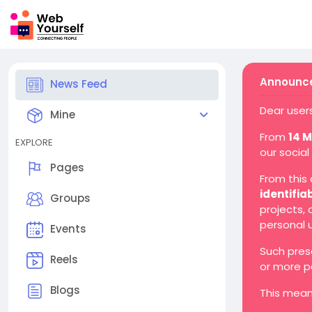
Announce
News Feed
Dear users
Mine
From
14 
EXPLORE
our social
Pages
From this
identifia
Groups
projects,
personal 
Events
Such pres
Reels
or more p
Blogs
This mean