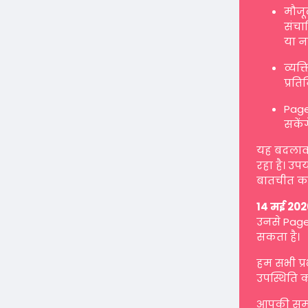
मौजू
संचाल
या न
व्यक
प्रत
Page
सकें
यह बदलाव ह
रहा है। उप
बातचीत कर
14 मई 202
उनसे Page 
सकता है।
हम सभी प्
उपस्थिति क
आपकी समझ