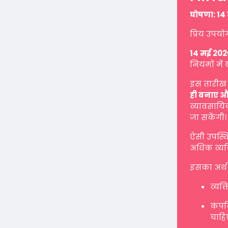
घोषणा: 14 
प्रिय उपयो
14 मई 202
नियमों में 
इस तारीख 
ही बनाए औ
व्यावसायिक
जा सकेंगी।
ऐसी उपस्थ
अधिक व्यक्
इसका अर्थ 
व्यक्
कंपनि
चाहि