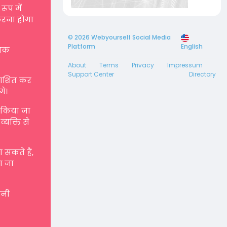
रूप में
करना होगा
© 2026 Webyourself Social Media
Platform
English
्मक
About
Terms
Privacy
Impressum
Support Center
Directory
रकाशित कर
गे।
ए किया जा
्यक्ति से
सकते हैं,
ा जा
पनी