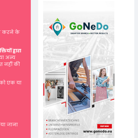
 करने के
यों द्वारा
 या अन्य
त नहीं की
 को एक या
नाया जाना