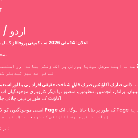
म
Urdu / اردو
اعلان: 14 مئی 2026 سے کمپنی پروفائلز کے لیے نئی پالیسی
محترم صارفین،
سے ہم اپنے سوشل میڈیا پورٹل پر اکاؤنٹس بنانے اور استعما
کے قواعد میں تبدیلی کر
سے
ذاتی صارف اکاؤنٹس صرف قابلِ شناخت حقیقی افراد ہی بنا اور استعم
نیاں، برانڈز، انجمنیں، تنظیمیں، منصوبے یا دیگر کاروباری موجودگیاں ا
اکاؤنٹ کے طور پر نہیں چلائی ج
ایسی موجودگیوں کو لازمی طور پر
Page
کے طور پر بنایا جانا ہوگا۔ ایک Page کو ایک یا
زیادہ ذاتی صارف اکاؤنٹس کے ذریعے منظم کیا جا
اس کا مطلب ہے: