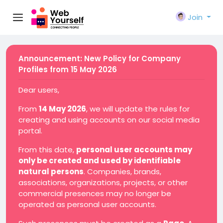
Join
Announcement: New Policy for Company
Profiles from 15 May 2026
Dear users,
From
14 May 2026
, we will update the rules for
creating and using accounts on our social media
portal.
From this date,
personal user accounts may
only be created and used by identifiable
natural persons
. Companies, brands,
associations, organizations, projects, or other
commercial presences may no longer be
operated as personal user accounts.