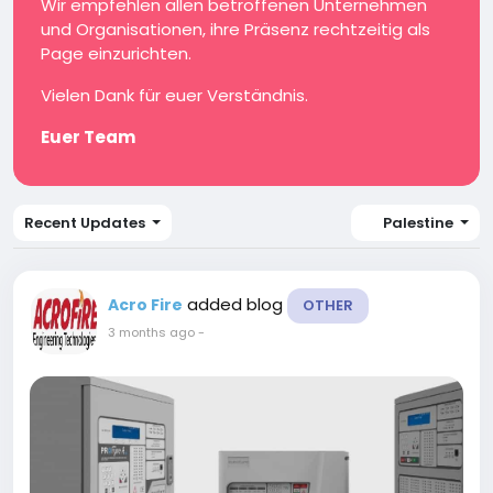
Wir empfehlen allen betroffenen Unternehmen
und Organisationen, ihre Präsenz rechtzeitig als
Page einzurichten.
Vielen Dank für euer Verständnis.
Euer Team
Recent Updates
Palestine
added blog
Acro Fire
OTHER
3 months ago
-