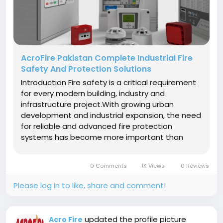
AcroFire Pakistan Complete Industrial Fire
Safety And Protection Solutions
Introduction Fire safety is a critical requirement
for every modern building, industry and
infrastructure project.With growing urban
development and industrial expansion, the need
for reliable and advanced fire protection
systems has become more important than
ever.AcroFire Pakistan is a trusted name in the
fire safety sector, offering complete
0 Comments
1K Views
0 Reviews
engineering, design, manufacturing and...
Please log in to like, share and comment!
updated the profile picture
Acro Fire