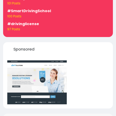
101 Posts
#SmartDrivingSchool
100 Posts
#drivinglicense
97 Posts
Sponsored