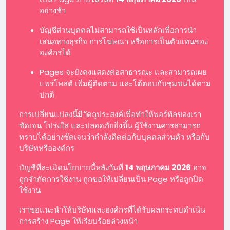
อย่างช้า
บัญชีส่วนบุคคลไม่สามารถใช้เป็นหลักเพื่อการนำ
เสนอทางธุรกิจ การโฆษณา หรือการเป็นตัวแทนของ
องค์กรได้
Pages จะยังคงแสดงต่อสาธารณะ และสามารถเผย
แพร่โพสต์ เพิ่มผู้ติดตาม และโต้ตอบกับชุมชนได้ตาม
ปกติ
การเปลี่ยนแปลงนี้มีวัตถุประสงค์เพื่อทำให้พอร์ทัลของเรา
ชัดเจน โปร่งใส และปลอดภัยยิ่งขึ้น ผู้ใช้งานควรสามารถ
ทราบได้อย่างชัดเจนว่ากำลังติดต่อกับบุคคลส่วนตัว หรือกับ
บริษัทหรือองค์กร
บัญชีที่ละเมิดนโยบายนี้หลังวันที่
14 พฤษภาคม 2026
อาจ
ถูกจำกัดการใช้งาน ถูกขอให้เปลี่ยนเป็น Page หรือถูกปิด
ใช้งาน
เราขอแนะนำให้บริษัทและองค์กรที่ได้รับผลกระทบดำเนิน
การสร้าง Page ให้เรียบร้อยล่วงหน้า