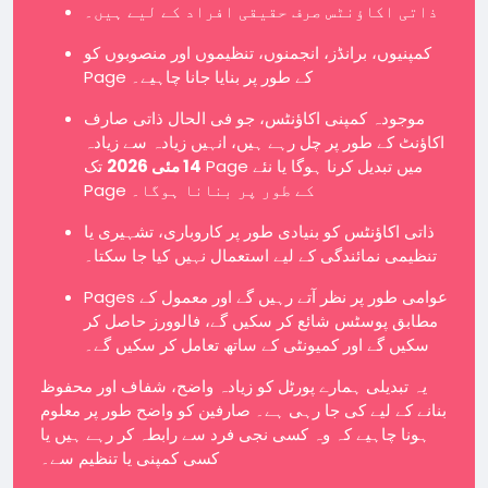
ذاتی اکاؤنٹس صرف حقیقی افراد کے لیے ہیں۔
کمپنیوں، برانڈز، انجمنوں، تنظیموں اور منصوبوں کو
Page کے طور پر بنایا جانا چاہیے۔
موجودہ کمپنی اکاؤنٹس، جو فی الحال ذاتی صارف
اکاؤنٹ کے طور پر چل رہے ہیں، انہیں زیادہ سے زیادہ
14 مئی 2026
تک Page میں تبدیل کرنا ہوگا یا نئے
Page کے طور پر بنانا ہوگا۔
ذاتی اکاؤنٹس کو بنیادی طور پر کاروباری، تشہیری یا
تنظیمی نمائندگی کے لیے استعمال نہیں کیا جا سکتا۔
Pages عوامی طور پر نظر آتے رہیں گے اور معمول کے
مطابق پوسٹس شائع کر سکیں گے، فالوورز حاصل کر
سکیں گے اور کمیونٹی کے ساتھ تعامل کر سکیں گے۔
یہ تبدیلی ہمارے پورٹل کو زیادہ واضح، شفاف اور محفوظ
بنانے کے لیے کی جا رہی ہے۔ صارفین کو واضح طور پر معلوم
ہونا چاہیے کہ وہ کسی نجی فرد سے رابطہ کر رہے ہیں یا
کسی کمپنی یا تنظیم سے۔