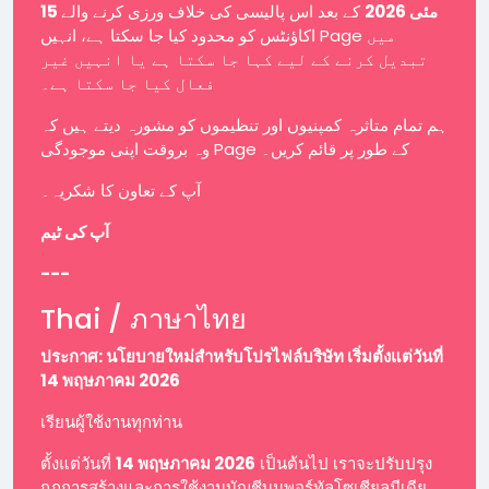
15 مئی 2026
کے بعد اس پالیسی کی خلاف ورزی کرنے والے
اکاؤنٹس کو محدود کیا جا سکتا ہے، انہیں Page میں
تبدیل کرنے کے لیے کہا جا سکتا ہے یا انہیں غیر
فعال کیا جا سکتا ہے۔
ہم تمام متاثرہ کمپنیوں اور تنظیموں کو مشورہ دیتے ہیں کہ
وہ بروقت اپنی موجودگی Page کے طور پر قائم کریں۔
آپ کے تعاون کا شکریہ۔
آپ کی ٹیم
---
Thai / ภาษาไทย
ประกาศ: นโยบายใหม่สำหรับโปรไฟล์บริษัท เริ่มตั้งแต่วันที่
14 พฤษภาคม 2026
เรียนผู้ใช้งานทุกท่าน
ตั้งแต่วันที่
14 พฤษภาคม 2026
เป็นต้นไป เราจะปรับปรุง
กฎการสร้างและการใช้งานบัญชีบนพอร์ทัลโซเชียลมีเดีย