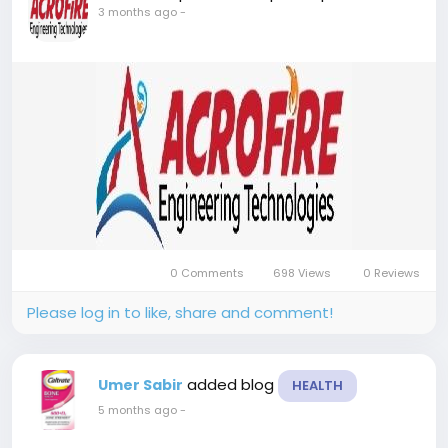
3 months ago
-
0 Comments
698 Views
0 Reviews
Please log in to like, share and comment!
added blog
Umer Sabir
HEALTH
5 months ago
-