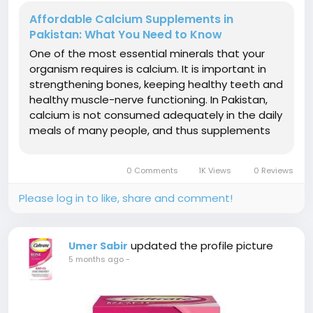
Affordable Calcium Supplements in
Pakistan: What You Need to Know
One of the most essential minerals that your
organism requires is calcium. It is important in
strengthening bones, keeping healthy teeth and
healthy muscle-nerve functioning. In Pakistan,
calcium is not consumed adequately in the daily
meals of many people, and thus supplements
are a viable and fashionable choice. If you have
a budget to buy calcium supplements in
0 Comments
1K Views
0 Reviews
Pakistan, then this guide will...
Please log in to like, share and comment!
updated the profile picture
Umer Sabir
5 months ago
-