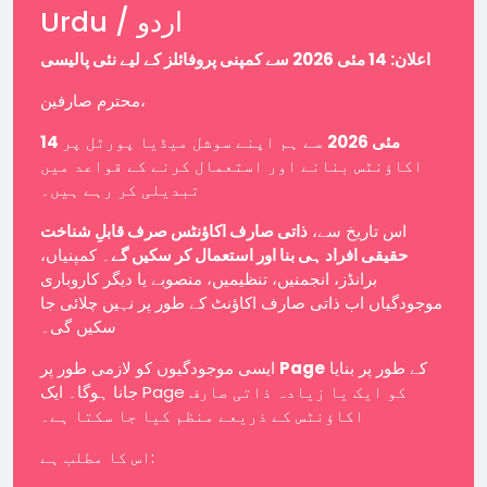
Urdu / اردو
اعلان: 14 مئی 2026 سے کمپنی پروفائلز کے لیے نئی پالیسی
محترم صارفین،
14 مئی 2026
سے ہم اپنے سوشل میڈیا پورٹل پر
اکاؤنٹس بنانے اور استعمال کرنے کے قواعد میں
تبدیلی کر رہے ہیں۔
اس تاریخ سے،
ذاتی صارف اکاؤنٹس صرف قابلِ شناخت
حقیقی افراد ہی بنا اور استعمال کر سکیں گے
۔ کمپنیاں،
برانڈز، انجمنیں، تنظیمیں، منصوبے یا دیگر کاروباری
موجودگیاں اب ذاتی صارف اکاؤنٹ کے طور پر نہیں چلائی جا
سکیں گی۔
ایسی موجودگیوں کو لازمی طور پر
Page
کے طور پر بنایا
جانا ہوگا۔ ایک Page کو ایک یا زیادہ ذاتی صارف
اکاؤنٹس کے ذریعے منظم کیا جا سکتا ہے۔
اس کا مطلب ہے: